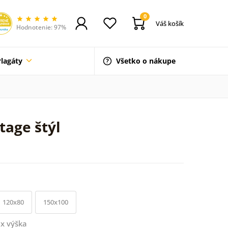
0
Váš košík
Hodnotenie: 97%
Plagáty
Všetko o nákupe
tage štýl
120x80
150x100
x výška