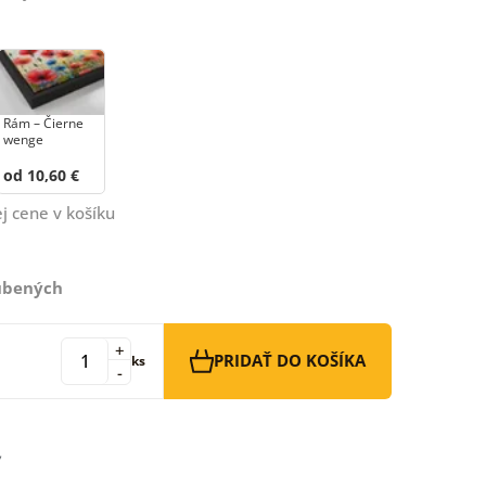
Rám – Čierne
wenge
od 10,60 €
j cene v košíku
ľúbených
+
PRIDAŤ DO KOŠÍKA
ks
-