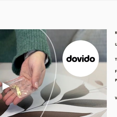
K
U
T
F
P