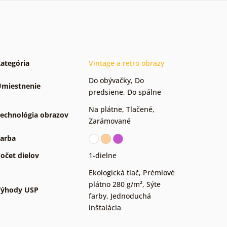
ategória
Vintage a retro obrazy
Do obývačky
,
Do
miestnenie
predsiene
,
Do spálne
Na plátne
,
Tlačené
,
echnológia obrazov
Zarámované
arba
očet dielov
1-dielne
Ekologická tlač
,
Prémiové
plátno 280 g/m²
,
Sýte
Výhody USP
farby
,
Jednoduchá
inštalácia