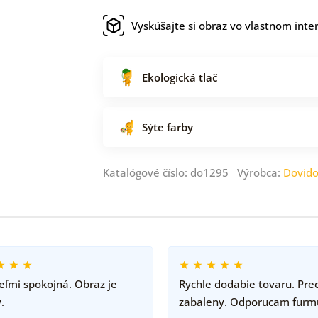
Vyskúšajte si obraz vo vlastnom inter
Ekologická tlač
Sýte farby
Katalógové číslo: do1295 Výrobca:
Dovid
ľmi spokojná. Obraz je
Rychle dodabie tovaru. Pre
.
zabaleny. Odporucam furm