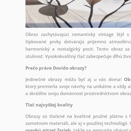
Obraz zachytávajúci romantický vintage štýl 
čipkované prvky dotvárajú príjemnú atmosféru
harmonický a nostalgický pocit. Tento obraz s
útulnosť. Vysokokvalitný tlač zabezpečuje dlhú živo
Prečo práve Dovido obrazy?
Jedinečné obrazy môžu byť aj u vás doma!
Ob
ktorý
premieňa svoje návrhy na unikátne a vždy ak
a skrášlite svoju domácnosť prostredníctvom obraz
Tlač najvyššej kvality
Obrazy sú tlačené na kvalitné pružné plátno 
samotnom materiáli, ale aj v použitej technológii. 
vysokú sýtosť farieb
, takže sa nemusíte obávať n