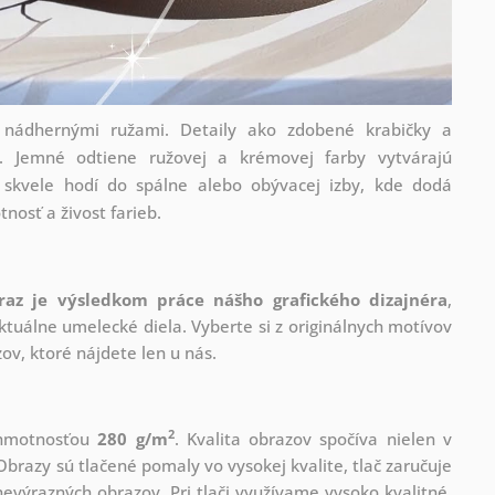
s nádhernými ružami. Detaily ako zdobené krabičky a
. Jemné odtiene ružovej a krémovej farby vytvárajú
a skvele hodí do spálne alebo obývacej izby, kde dodá
tnosť a živost farieb.
raz je výsledkom práce nášho grafického dizajnéra
,
tuálne umelecké diela. Vyberte si z originálnych motívov
ov, ktoré nájdete len u nás.
2
s hmotnosťou
280 g/m
. Kvalita obrazov spočíva nielen v
Obrazy sú tlačené pomaly vo vysokej kvalite, tlač zaručuje
evýrazných obrazov. Pri tlači využívame vysoko kvalitné,