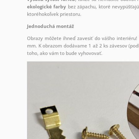
ekologické farby
bez zápachu, ktoré nevypúšťajú
ktoréhokoľvek priestoru.
Jednoduchá montáž
Obrazy môžete ihneď zavesiť do vášho interiéru
mm. K obrazom dodávame 1 až 2 ks závesov (podľa
toho, ako vám to bude vyhovovať.