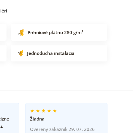
iéri
Prémiové plátno 280 g/m²
Jednoduchá inštalácia
o
cizne
Žiadna
u.
Overený zákazník 29. 07. 2026