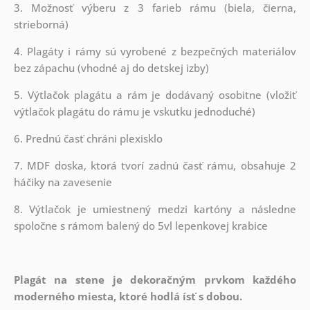
3. Možnosť výberu z 3 farieb rámu (biela, čierna,
strieborná)
4. Plagáty i rámy sú vyrobené z bezpečných materiálov
bez zápachu (vhodné aj do detskej izby)
5. Výtlačok plagátu a rám je dodávaný osobitne (vložiť
výtlačok plagátu do rámu je vskutku jednoduché)
6. Prednú časť chráni plexisklo
7. MDF doska, ktorá tvorí zadnú časť rámu, obsahuje 2
háčiky na zavesenie
8. Výtlačok je umiestnený medzi kartóny a následne
spoločne s rámom balený do 5vl lepenkovej krabice
Plagát na stene je dekoračným prvkom každého
moderného miesta, ktoré hodlá ísť s dobou.