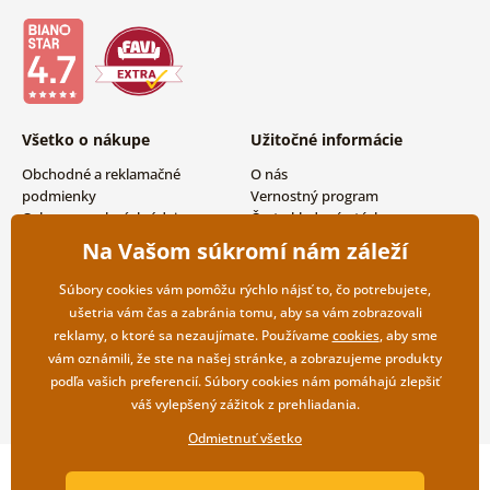
Všetko o nákupe
Užitočné informácie
Obchodné a reklamačné
O nás
podmienky
Vernostný program
Ochrana osobných údajov
Často kladené otázky
Možnosti dopravy a platby
Magazín
Na Vašom súkromí nám záleží
Vrátenie tovaru
Kontakty
Veľkoobchodná spolupráca
Súbory cookies vám pomôžu rýchlo nájsť to, čo potrebujete,
ušetria vám čas a zabránia tomu, aby sa vám zobrazovali
reklamy, o ktoré sa nezaujímate. Používame
cookies
, aby sme
vám oznámili, že ste na našej stránke, a zobrazujeme produkty
podľa vašich preferencií. Súbory cookies nám pomáhajú zlepšiť
váš vylepšený zážitok z prehliadania.
Odmietnuť všetko
Copyright ©2019 © Dovido.sk.