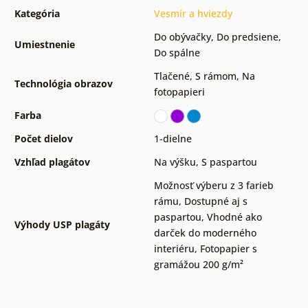
Kategória
Vesmír a hviezdy
Do obývačky
,
Do predsiene
,
Umiestnenie
Do spálne
Tlačené
,
S rámom
,
Na
Technológia obrazov
fotopapieri
Farba
Počet dielov
1-dielne
Vzhľad plagátov
Na výšku
,
S paspartou
Možnosť výberu z 3 farieb
rámu
,
Dostupné aj s
paspartou
,
Vhodné ako
Výhody USP plagáty
darček do moderného
interiéru
,
Fotopapier s
gramážou 200 g/m²