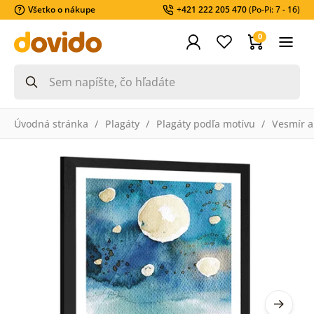
Všetko o nákupe
+421 222 205 470
(Po-Pi: 7 - 16)
0
Úvodná stránka
Plagáty
Plagáty podľa motívu
Vesmír a