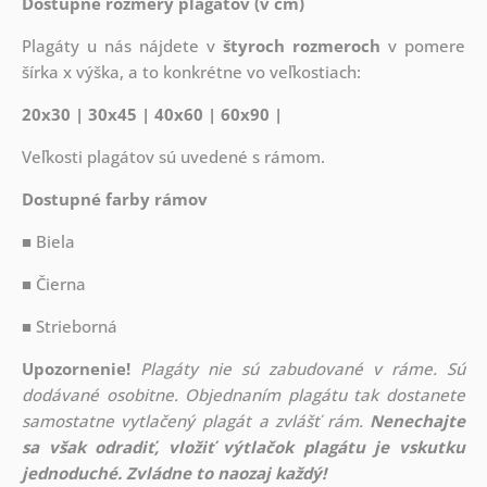
Dostupné rozmery plagátov (v cm)
Plagáty u nás nájdete v
štyroch rozmeroch
v pomere
šírka x výška, a to konkrétne vo veľkostiach:
20x30 | 30x45 | 40x60 | 60x90 |
Veľkosti plagátov sú uvedené s rámom.
Dostupné farby rámov
■ Biela
■ Čierna
■ Strieborná
Upozornenie!
Plagáty nie sú zabudované v ráme. Sú
dodávané osobitne. Objednaním plagátu tak dostanete
samostatne vytlačený plagát a zvlášť rám.
Nenechajte
sa však odradiť, vložiť výtlačok plagátu je vskutku
jednoduché. Zvládne to naozaj každý!