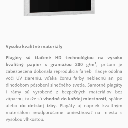
Vysoko kvalitné materiály
Plagáty sú tlačené HD technológiou na vysoko
kvalitný papier s gramážou 200 g/m²
, pričom je
zabezpečená dokonalá reprodukcia farieb. Tlač je odolná
voči UV žiareniu, vďaka čomu farby neblednú ani po
dlhodobom pôsobení slnečného svetla. Samotné plagáty
i rámy sú vyrobené z bezpečných materiálov bez
zápachu, takže sú
vhodné do každej miestnosti
, spálne
alebo
do detskej izby
. Plagáty aj napriek kvalitným
materiálom neodporúčame umiestňovať na miesta s
vysokou vlhkosťou.