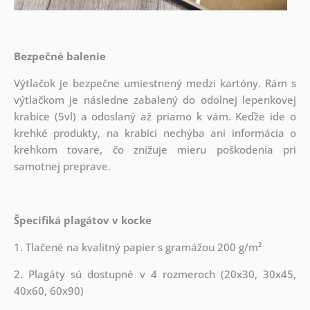
Bezpečné balenie
Výtlačok je bezpečne umiestnený medzi kartóny. Rám s
výtlačkom je následne zabalený do odolnej lepenkovej
krabice (5vl) a odoslaný až priamo k vám. Keďže ide o
krehké produkty, na krabici nechýba ani informácia o
krehkom tovare, čo znižuje mieru poškodenia pri
samotnej preprave.
Špecifiká plagátov v kocke
1. Tlačené na kvalitný papier s gramážou 200 g/m²
2. Plagáty sú dostupné v 4 rozmeroch (20x30, 30x45,
40x60, 60x90)