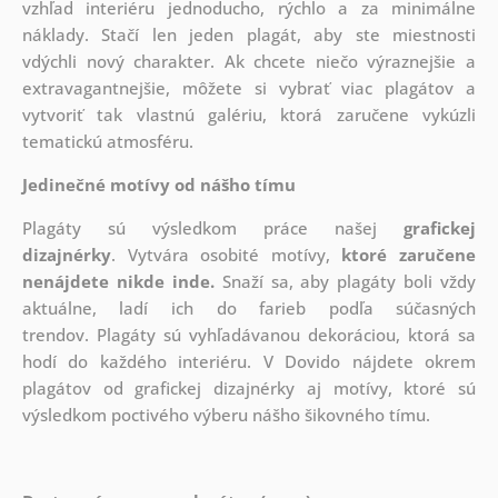
vzhľad interiéru jednoducho, rýchlo a za minimálne
náklady. Stačí len jeden plagát, aby ste miestnosti
vdýchli nový charakter. Ak chcete niečo výraznejšie a
extravagantnejšie, môžete si vybrať viac plagátov a
vytvoriť tak vlastnú galériu, ktorá zaručene vykúzli
tematickú atmosféru.
Jedinečné motívy od nášho tímu
Plagáty sú výsledkom práce našej
grafickej
dizajnérky
. Vytvára osobité motívy,
ktoré zaručene
nenájdete nikde inde.
Snaží sa, aby plagáty boli vždy
aktuálne, ladí ich do farieb podľa súčasných
trendov. Plagáty sú vyhľadávanou dekoráciou, ktorá sa
hodí do každého interiéru. V Dovido nájdete okrem
plagátov od grafickej dizajnérky aj motívy, ktoré sú
výsledkom poctivého výberu nášho šikovného tímu.