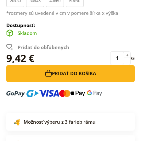
20x30
30x45
40x60
60x90
*rozmery sú uvedené v cm v pomere šírka x výška
Dostupnosť:
Skladom
Pridať do obľúbených
9,42 €
+
ks
-
PRIDAŤ DO KOŠÍKA
Možnosť výberu z 3 farieb rámu