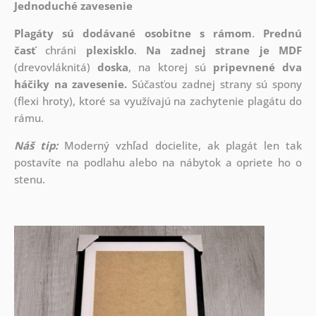
Jednoduché zavesenie
Plagáty sú dodávané osobitne s rámom
.
Prednú
časť
chráni
plexisklo
.
Na zadnej strane je
MDF
(drevovláknitá)
doska
, na ktorej sú
pripevnené dva
háčiky na zavesenie.
Súčasťou zadnej strany sú spony
(flexi hroty), ktoré sa využívajú na zachytenie plagátu do
rámu.
Náš tip:
Moderný vzhľad docielite, ak plagát len tak
postavíte na podlahu alebo na nábytok a opriete ho o
stenu.