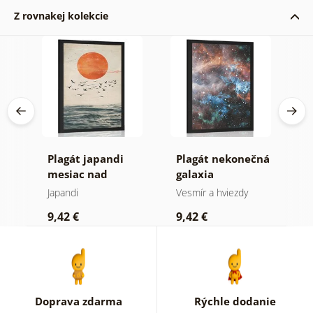
Z rovnakej kolekcie
Plagát japandi
Plagát nekonečná
P
mesiac nad
galaxia
v
morom
Japandi
Vesmír a hviezdy
V
9,42 €
9,42 €
9
Doprava zdarma
Rýchle dodanie