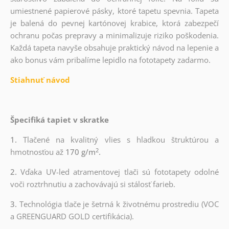
umiestnené papierové pásky, ktoré tapetu spevnia. Tapeta
je balená do pevnej kartónovej krabice, ktorá zabezpečí
ochranu počas prepravy a minimalizuje riziko poškodenia.
Každá tapeta navyše obsahuje praktický návod na lepenie a
ako bonus vám pribalíme lepidlo na fototapety zadarmo.
Stiahnuť návod
Špecifiká tapiet v skratke
1.
Tlačené na kvalitný vlies s hladkou štruktúrou a
2
hmotnosťou až
170 g/m
.
2.
Vďaka UV-led atramentovej tlači sú fototapety odolné
voči roztrhnutiu a zachovávajú si stálosť farieb.
3.
Technológia tlače je šetrná k životnému prostrediu (VOC
a GREENGUARD GOLD certifikácia).