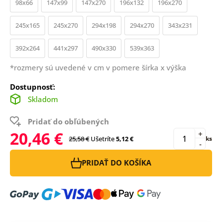
98x66
147x99
147x270
196x132
196x270
245x165
245x270
294x198
294x270
343x231
392x264
441x297
490x330
539x363
*rozmery sú uvedené v cm v pomere šírka x výška
Dostupnosť:
Skladom
Pridať do obľúbených
20,46 €
+
25,58 €
Ušetríte
5,12 €
ks
-
PRIDAŤ DO KOŠÍKA