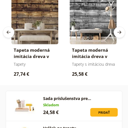
Tapeta moderná
Tapeta moderná
imitácia dreva v
imitácia dreva v
hnedom
čiernobielom
Tapety
Tapety s imitáciou dreva
27,74 €
25,58 €
Sada príslušenstva pre…
Skladom
24,58 €
PRIDAŤ