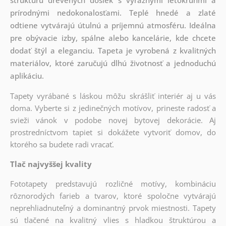
prírodnými nedokonalosťami. Teplé hnedé a zlaté
odtiene vytvárajú útulnú a príjemnú atmosféru. Ideálna
pre obývacie izby, spálne alebo kancelárie, kde chcete
dodať štýl a eleganciu. Tapeta je vyrobená z kvalitných
materiálov, ktoré zaručujú dlhú životnosť a jednoduchú
aplikáciu.
Tapety vyrábané s láskou môžu skrášliť interiér aj u vás
doma. Vyberte si z jedinečných motívov, prineste radosť a
svieži vánok v podobe novej bytovej dekorácie. Aj
prostredníctvom tapiet si dokážete vytvoriť domov, do
ktorého sa budete radi vracať.
Tlač najvyššej kvality
Fototapety predstavujú rozličné motívy, kombináciu
rôznorodých farieb a tvarov, ktoré spoločne vytvárajú
neprehliadnuteľný a dominantný prvok miestnosti. Tapety
sú tlačené na kvalitný vlies s hladkou štruktúrou a