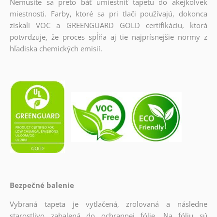
Nemusíte sa preto báť umiestniť tapetu do akejkoľvek
miestnosti. Farby, ktoré sa pri tlači používajú, dokonca
získali VOC a GREENGUARD GOLD certifikáciu, ktorá
potvrdzuje, že proces spĺňa aj tie najprísnejšie normy z
hľadiska chemických emisií.
Bezpečné balenie
Vybraná tapeta je vytlačená, zrolovaná a následne
starostlivo zabalená do ochrannej fólie. Na fóliu sú