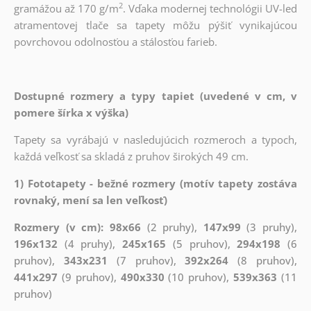
2
gramážou až 170 g/m
. Vďaka modernej technológii UV-led
atramentovej tlače sa tapety môžu pýšiť vynikajúcou
povrchovou odolnosťou a stálosťou farieb.
Dostupné rozmery a typy tapiet (uvedené v cm, v
pomere šírka x výška)
Tapety sa vyrábajú v nasledujúcich rozmeroch a typoch,
každá veľkosť sa skladá z pruhov širokých 49 cm.
1) Fototapety - bežné rozmery (motív tapety zostáva
rovnaký, mení sa len veľkosť)
Rozmery (v cm): 98x66
(2 pruhy),
147x99
(3 pruhy),
196x132
(4 pruhy),
245x165
(5 pruhov),
294x198
(6
pruhov),
343x231
(7 pruhov),
392x264
(8 pruhov),
441x297
(9 pruhov),
490x330
(10 pruhov),
539x363
(11
pruhov)