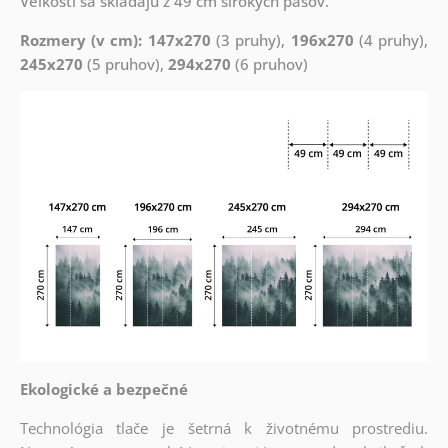
Veľkosti sa skladajú z 49 cm širokých pásov.
Rozmery (v cm): 147x270
(3 pruhy),
196x270
(4 pruhy),
245x270
(5 pruhov),
294x270
(6 pruhov)
Ekologické a bezpečné
Technológia tlače je šetrná k životnému prostrediu.