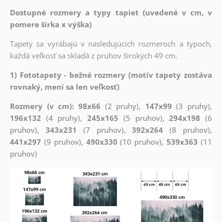
Dostupné rozmery a typy tapiet (uvedené v cm, v
pomere šírka x výška)
Tapety sa vyrábajú v nasledujúcich rozmeroch a typoch,
každá veľkosť sa skladá z pruhov širokých 49 cm.
1) Fototapety - bežné rozmery (motív tapety zostáva
rovnaký, mení sa len veľkosť)
Rozmery (v cm): 98x66
(2 pruhy),
147x99
(3 pruhy),
196x132
(4 pruhy),
245x165
(5 pruhov),
294x198
(6
pruhov),
343x231
(7 pruhov),
392x264
(8 pruhov),
441x297
(9 pruhov),
490x330
(10 pruhov),
539x363
(11
pruhov)