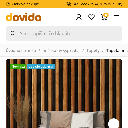
Všetko o nákupe
+421 222 205 470
(Po-Pi: 7 - 16)
0
Úvodná stránka
🔥 Totálny výpredaj
Tapety
Tapeta imi
Novinka
Lepidlo zdarma