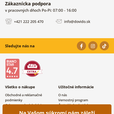
Zákaznícka podpora
v pracovných dňoch Po-Pi: 07:00 - 16:00
+421 222 205 470
info@dovido.sk
Sledujte nás na
Všetko o nákupe
Užitočné informácie
Obchodné a reklamačné
O nás
podmienky
Vernostný program
Ochrana osobných údajov
Často kladené otázky
Možnosti dopravy a platby
Magazín
Na Vašom súkromí nám záleží