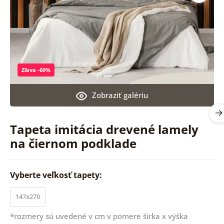
Zľava -60%
Zobraziť galériu
Tapeta imitácia drevené lamely
na čiernom podklade
Vyberte veľkosť tapety:
147x270
*rozmery sú uvedené v cm v pomere šírka x výška