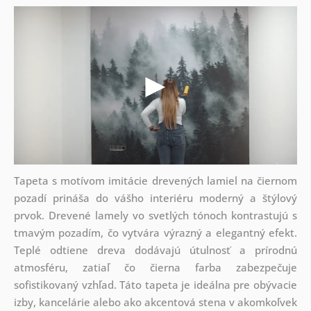
Tapeta s motívom imitácie drevených lamiel na čiernom
pozadí prináša do vášho interiéru moderný a štýlový
prvok. Drevené lamely vo svetlých tónoch kontrastujú s
tmavým pozadím, čo vytvára výrazný a elegantný efekt.
Teplé odtiene dreva dodávajú útulnosť a prírodnú
atmosféru, zatiaľ čo čierna farba zabezpečuje
sofistikovaný vzhľad. Táto tapeta je ideálna pre obývacie
izby, kancelárie alebo ako akcentová stena v akomkoľvek