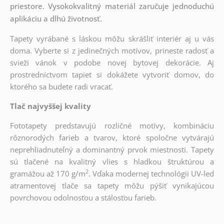
priestore. Vysokokvalitný materiál zaručuje jednoduchú
aplikáciu a dlhú životnosť.
Tapety vyrábané s láskou môžu skrášliť interiér aj u vás
doma. Vyberte si z jedinečných motívov, prineste radosť a
svieži vánok v podobe novej bytovej dekorácie. Aj
prostredníctvom tapiet si dokážete vytvoriť domov, do
ktorého sa budete radi vracať.
Tlač najvyššej kvality
Fototapety predstavujú rozličné motívy, kombináciu
rôznorodých farieb a tvarov, ktoré spoločne vytvárajú
neprehliadnuteľný a dominantný prvok miestnosti. Tapety
sú tlačené na kvalitný vlies s hladkou štruktúrou a
2
gramážou až 170 g/m
. Vďaka modernej technológii UV-led
atramentovej tlače sa tapety môžu pýšiť vynikajúcou
povrchovou odolnosťou a stálosťou farieb.