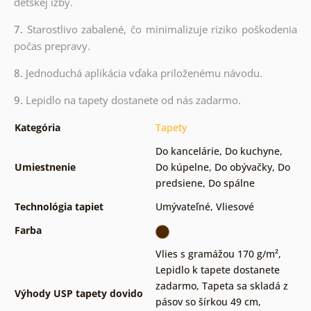
detskej izby.
7.
Starostlivo zabalené, čo minimalizuje riziko poškodenia
počas prepravy.
8.
Jednoduchá aplikácia vďaka priloženému návodu.
9.
Lepidlo na tapety dostanete od nás zadarmo.
Kategória
Tapety
Do kancelárie
,
Do kuchyne
,
Umiestnenie
Do kúpelne
,
Do obývačky
,
Do
predsiene
,
Do spálne
Technológia tapiet
Umývateľné
,
Vliesové
Farba
Vlies s gramážou 170 g/m²
,
Lepidlo k tapete dostanete
zadarmo
,
Tapeta sa skladá z
Výhody USP tapety dovido
pásov so šírkou 49 cm
,