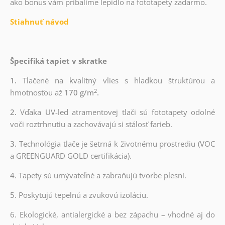
ako bonus vám pribalíme lepidlo na fototapety zadarmo.
Stiahnuť návod
Špecifiká tapiet v skratke
1.
Tlačené na kvalitný vlies s hladkou štruktúrou a
2
hmotnosťou až
170 g/m
.
2.
Vďaka UV-led atramentovej tlači sú fototapety odolné
voči roztrhnutiu a zachovávajú si stálosť farieb.
3.
Technológia tlače je šetrná k životnému prostrediu (VOC
a GREENGUARD GOLD certifikácia).
4. Tapety sú umývateľné a zabraňujú tvorbe plesní.
5. Poskytujú tepelnú a zvukovú izoláciu.
6. Ekologické, antialergické a bez zápachu – vhodné aj do