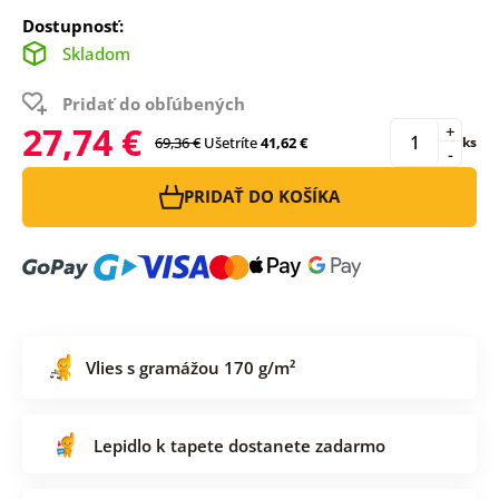
Dostupnosť:
Skladom
Pridať do obľúbených
27,74 €
+
69,36 €
Ušetríte
41,62 €
ks
-
PRIDAŤ DO KOŠÍKA
Vlies s gramážou 170 g/m²
Lepidlo k tapete dostanete zadarmo