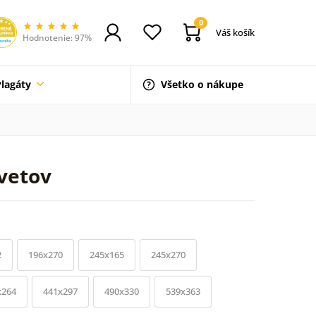
0
Váš košík
Hodnotenie: 97%
Plagáty
Všetko o nákupe
kvetov
2
196x270
245x165
245x270
x264
441x297
490x330
539x363