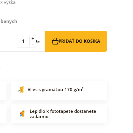
x výška
ľúbených
+
PRIDAŤ DO KOŠÍKA
ks
-
Vlies s gramážou 170 g/m²
Lepidlo k fototapete dostanete
zadarmo