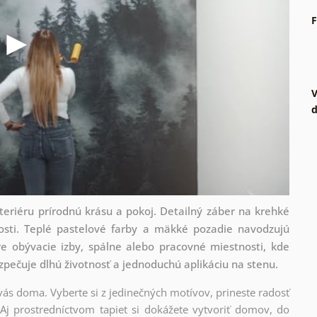
F
V
d
teriéru prírodnú krásu a pokoj. Detailný záber na krehké
nosti. Teplé pastelové farby a mäkké pozadie navodzujú
e obývacie izby, spálne alebo pracovné miestnosti, kde
ezpečuje dlhú životnosť a jednoduchú aplikáciu na stenu.
 vás doma. Vyberte si z jedinečných motívov, prineste radosť
Aj prostredníctvom tapiet si dokážete vytvoriť domov, do