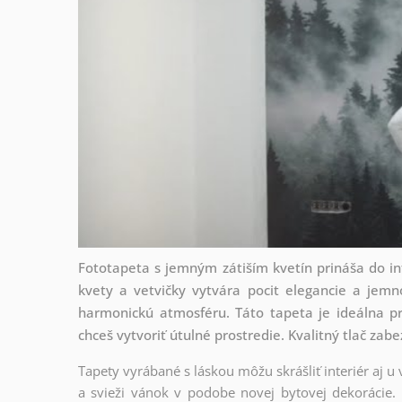
Fototapeta s jemným zátiším kvetín prináša do in
kvety a vetvičky vytvára pocit elegancie a jem
harmonickú atmosféru. Táto tapeta je ideálna pr
chceš vytvoriť útulné prostredie. Kvalitný tlač zab
Tapety vyrábané s láskou môžu skrášliť interiér aj u
a svieži vánok v podobe novej bytovej dekorácie. 