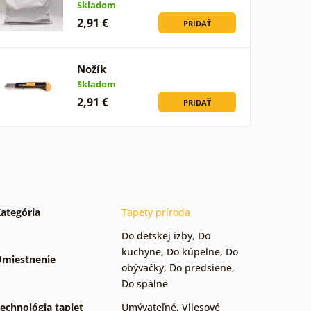
Skladom
2,91 €
PRIDAŤ
Nožík
Skladom
2,91 €
PRIDAŤ
ategória
Tapety príroda
Do detskej izby
,
Do
kuchyne
,
Do kúpelne
,
Do
miestnenie
obývačky
,
Do predsiene
,
Do spálne
echnológia tapiet
Umývateľné
,
Vliesové