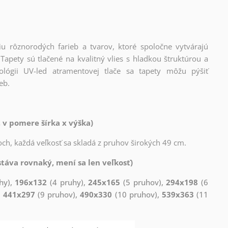
iu rôznorodých farieb a tvarov, ktoré spoločne vytvárajú
apety sú tlačené na kvalitný vlies s hladkou štruktúrou a
lógii UV-led atramentovej tlače sa tapety môžu pýšiť
eb.
 v pomere šírka x výška)
ch, každá veľkosť sa skladá z pruhov širokých 49 cm.
táva rovnaký, mení sa len veľkosť)
hy),
196x132
(4 pruhy),
245x165
(5 pruhov),
294x198
(6
,
441x297
(9 pruhov),
490x330
(10 pruhov),
539x363
(11