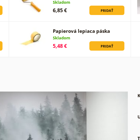
Skladom
6,85 €
PRIDAŤ
Papierová lepiaca páska
Skladom
5,48 €
PRIDAŤ
K
U
T