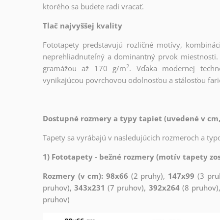
ktorého sa budete radi vracať.
Tlač najvyššej kvality
Fototapety predstavujú rozličné motívy, kombinác
neprehliadnuteľný a dominantný prvok miestnosti. T
2
gramážou až 170 g/m
. Vďaka modernej techno
vynikajúcou povrchovou odolnosťou a stálosťou fari
Dostupné rozmery a typy tapiet (uvedené v cm,
Tapety sa vyrábajú v nasledujúcich rozmeroch a typo
1) Fototapety - bežné rozmery (motív tapety zos
Rozmery (v cm): 98x66
(2 pruhy),
147x99
(3 pru
pruhov),
343x231
(7 pruhov),
392x264
(8 pruhov)
pruhov)