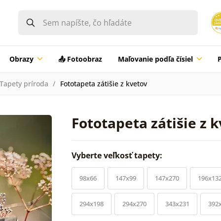
Obrazy
📤 Fotoobraz
Maľovanie podľa čísiel
Tapety príroda
Fototapeta zátišie z kvetov
Fototapeta zátišie z 
Vyberte veľkosť tapety:
98x66
147x99
147x270
196x13
294x198
294x270
343x231
392