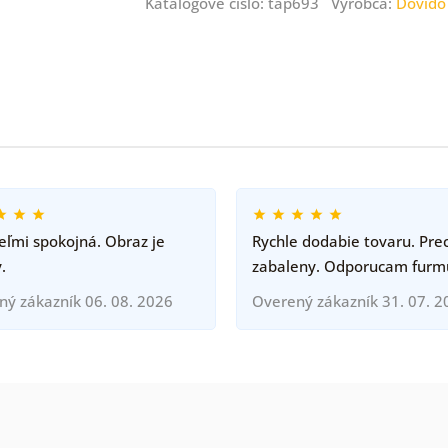
Katalógové číslo: tap693 Výrobca:
Dovido
ľmi spokojná. Obraz je
Rychle dodabie tovaru. Pre
.
zabaleny. Odporucam furm
ný zákazník 06. 08. 2026
Overený zákazník 31. 07. 2