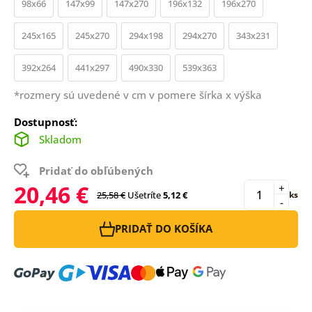
98x66
147x99
147x270
196x132
196x270
245x165
245x270
294x198
294x270
343x231
392x264
441x297
490x330
539x363
*rozmery sú uvedené v cm v pomere šírka x výška
Dostupnosť:
Skladom
Pridať do obľúbených
20,46 €
+
25,58 €
Ušetríte
5,12 €
ks
-
PRIDAŤ DO KOŠÍKA