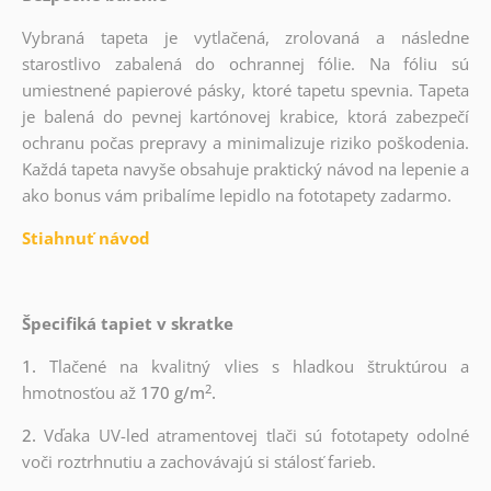
Vybraná tapeta je vytlačená, zrolovaná a následne
starostlivo zabalená do ochrannej fólie. Na fóliu sú
umiestnené papierové pásky, ktoré tapetu spevnia. Tapeta
je balená do pevnej kartónovej krabice, ktorá zabezpečí
ochranu počas prepravy a minimalizuje riziko poškodenia.
Každá tapeta navyše obsahuje praktický návod na lepenie a
ako bonus vám pribalíme lepidlo na fototapety zadarmo.
Stiahnuť návod
Špecifiká tapiet v skratke
1.
Tlačené na kvalitný vlies s hladkou štruktúrou a
2
hmotnosťou až
170 g/m
.
2.
Vďaka UV-led atramentovej tlači sú fototapety odolné
voči roztrhnutiu a zachovávajú si stálosť farieb.