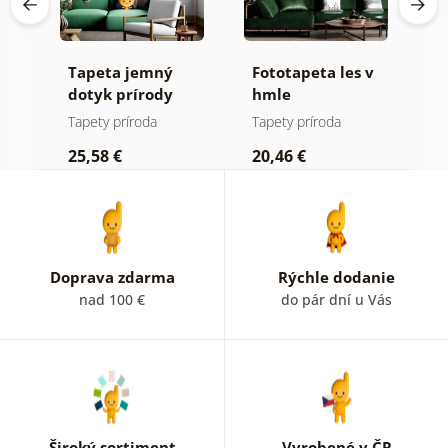
Tapeta jemný
Fototapeta les v
T
v
dotyk prírody
hmle
l
Tapety príroda
Tapety príroda
Ta
25,58 €
20,46 €
2
Doprava zdarma
Rýchle dodanie
nad 100 €
do pár dní u Vás
Široký sortiment
Vyrobené v ČR