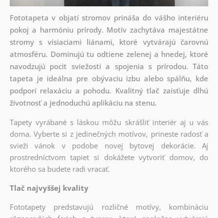
Fototapeta v objatí stromov prináša do vášho interiéru
pokoj a harmóniu prírody. Motív zachytáva majestátne
stromy s visiaciami liánami, ktoré vytvárajú čarovnú
atmosféru. Dominujú tu odtiene zelenej a hnedej, ktoré
navodzujú pocit sviežosti a spojenia s prírodou. Táto
tapeta je ideálna pre obývaciu izbu alebo spálňu, kde
podporí relaxáciu a pohodu. Kvalitný tlač zaisťuje dlhú
životnosť a jednoduchú aplikáciu na stenu.
Tapety vyrábané s láskou môžu skrášliť interiér aj u vás
doma. Vyberte si z jedinečných motívov, prineste radosť a
svieži vánok v podobe novej bytovej dekorácie. Aj
prostredníctvom tapiet si dokážete vytvoriť domov, do
ktorého sa budete radi vracať.
Tlač najvyššej kvality
Fototapety predstavujú rozličné motívy, kombináciu