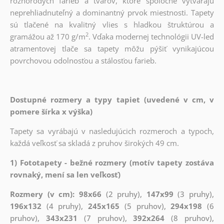
rôznorodých farieb a tvarov, ktoré spoločne vytvárajú
neprehliadnuteľný a dominantný prvok miestnosti. Tapety
sú tlačené na kvalitný vlies s hladkou štruktúrou a
2
gramážou až 170 g/m
. Vďaka modernej technológii UV-led
atramentovej tlače sa tapety môžu pýšiť vynikajúcou
povrchovou odolnosťou a stálosťou farieb.
Dostupné rozmery a typy tapiet (uvedené v cm, v
pomere šírka x výška)
Tapety sa vyrábajú v nasledujúcich rozmeroch a typoch,
každá veľkosť sa skladá z pruhov širokých 49 cm.
1) Fototapety - bežné rozmery (motív tapety zostáva
rovnaký, mení sa len veľkosť)
Rozmery (v cm): 98x66
(2 pruhy),
147x99
(3 pruhy),
196x132
(4 pruhy),
245x165
(5 pruhov),
294x198
(6
pruhov),
343x231
(7 pruhov),
392x264
(8 pruhov),