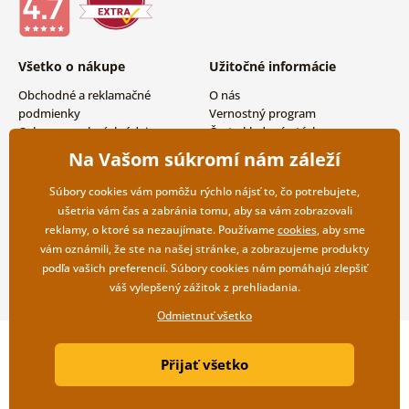
Všetko o nákupe
Užitočné informácie
Obchodné a reklamačné
O nás
podmienky
Vernostný program
Ochrana osobných údajov
Často kladené otázky
Možnosti dopravy a platby
Magazín
Na Vašom súkromí nám záleží
Vrátenie tovaru
Kontakty
Veľkoobchodná spolupráca
Súbory cookies vám pomôžu rýchlo nájsť to, čo potrebujete,
ušetria vám čas a zabránia tomu, aby sa vám zobrazovali
reklamy, o ktoré sa nezaujímate. Používame
cookies
, aby sme
vám oznámili, že ste na našej stránke, a zobrazujeme produkty
podľa vašich preferencií. Súbory cookies nám pomáhajú zlepšiť
váš vylepšený zážitok z prehliadania.
Odmietnuť všetko
Copyright ©2019 © Dovido.sk.
Přijať všetko
Webdesign
Litvanyi.sk
| E-shop vytvorila