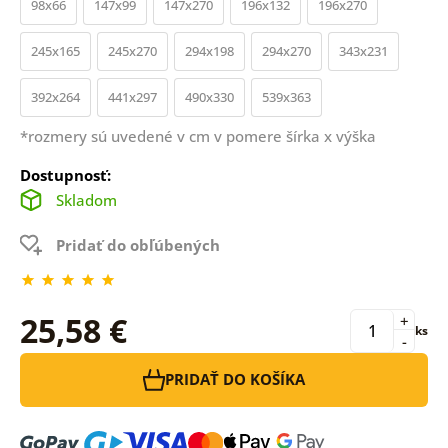
98x66
147x99
147x270
196x132
196x270
245x165
245x270
294x198
294x270
343x231
392x264
441x297
490x330
539x363
*rozmery sú uvedené v cm v pomere šírka x výška
Dostupnosť:
Skladom
Pridať do obľúbených
25,58 €
+
ks
-
PRIDAŤ DO KOŠÍKA