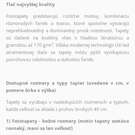
Tlač najvyššej kvality
Fototapety predstavujú rozličné motívy, kombináciu
rôznorodých farieb a tvarov, ktoré spoločne vytvárajú
neprehliadnuteľný a dominantný prvok miestnosti. Tapety
sú tlačené na kvalitný vlies s hladkou štruktúrou a
2
gramážou až 170 g/m
. Vďaka modernej technológii UV-led
atramentovej tlače sa tapety môžu pýšiť vynikajúcou
povrchovou odolnosťou a stálosťou farieb.
Dostupné rozmery a typy tapiet (uvedené v cm, v
pomere šírka x výška)
Tapety sa vyrábajú v nasledujúcich rozmeroch a typoch,
každá veľkosť sa skladá z pruhov širokých 49 cm.
1) Fototapety - bežné rozmery (motív tapety zostáva
rovnaký, mení sa len veľkosť)