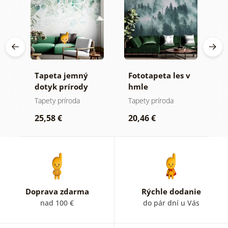
Tapeta jemný
Fototapeta les v
T
ma
dotyk prírody
hmle
l
Tapety príroda
Tapety príroda
Ta
25,58 €
20,46 €
2
Doprava zdarma
Rýchle dodanie
nad 100 €
do pár dní u Vás