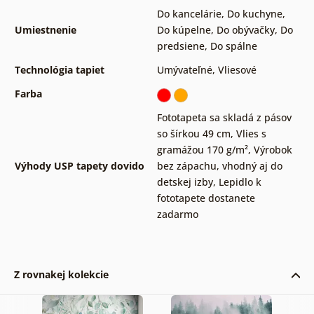
Do kancelárie
,
Do kuchyne
,
Umiestnenie
Do kúpelne
,
Do obývačky
,
Do
predsiene
,
Do spálne
Technológia tapiet
Umývateľné
,
Vliesové
Farba
Fototapeta sa skladá z pásov
so šírkou 49 cm
,
Vlies s
gramážou 170 g/m²
,
Výrobok
Výhody USP tapety dovido
bez zápachu, vhodný aj do
detskej izby
,
Lepidlo k
fototapete dostanete
zadarmo
Z rovnakej kolekcie