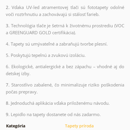
2.
Vďaka UV-led atramentovej tlači sú fototapety odolné
voči roztrhnutiu a zachovávajú si stálosť farieb.
3.
Technológia tlače je šetrná k životnému prostrediu (VOC
a GREENGUARD GOLD certifikácia).
4. Tapety sú umývateľné a zabraňujú tvorbe plesní.
5. Poskytujú tepelnú a zvukovú izoláciu.
6. Ekologické, antialergické a bez zápachu – vhodné aj do
detskej izby.
7.
Starostlivo zabalené, čo minimalizuje riziko poškodenia
počas prepravy.
8.
Jednoduchá aplikácia vďaka priloženému návodu.
9.
Lepidlo na tapety dostanete od nás zadarmo.
Kategória
Tapety príroda