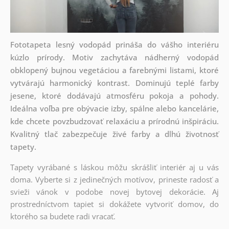
Fototapeta lesný vodopád prináša do vášho interiéru
kúzlo prírody. Motiv zachytáva nádherný vodopád
obklopený bujnou vegetáciou a farebnými listami, ktoré
vytvárajú harmonický kontrast. Dominujú teplé farby
jesene, ktoré dodávajú atmosféru pokoja a pohody.
Ideálna voľba pre obývacie izby, spálne alebo kancelárie,
kde chcete povzbudzovať relaxáciu a prírodnú inšpiráciu.
Kvalitný tlač zabezpečuje živé farby a dlhú životnosť
tapety.
Tapety vyrábané s láskou môžu skrášliť interiér aj u vás
doma. Vyberte si z jedinečných motívov, prineste radosť a
svieži vánok v podobe novej bytovej dekorácie. Aj
prostredníctvom tapiet si dokážete vytvoriť domov, do
ktorého sa budete radi vracať.