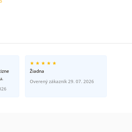
o
cizne
Žiadna
u.
Overený zákazník 29. 07. 2026
026