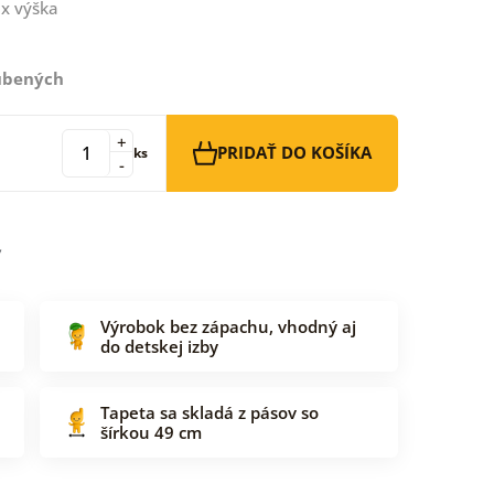
x výška
ľúbených
+
PRIDAŤ DO KOŠÍKA
ks
-
Výrobok bez zápachu, vhodný aj
do detskej izby
Tapeta sa skladá z pásov so
šírkou 49 cm