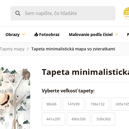
Obrazy
📤 Fotoobraz
Maľovanie podľa čísiel
Tapety mapy
Tapeta minimalistická mapa so zvieratkami
Tapeta minimalistick
Vyberte veľkosť tapety:
98x66
147x99
196x132
245x16
441x297
490x330
539x363