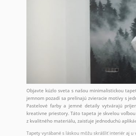
Objavte kúzlo sveta s našou minimalistickou tape
jemnom pozadí sa prelínajú zvieracie motívy s jed
Pastelové farby a jemné detaily vytvárajú príj
kreatívne priestory. Táto tapeta je skvelou voľbo
z kvalitného materiálu, zaisťuje jednoduchú aplikác
Tapety vyrábané s láskou môžu skrášliť interiér aj u