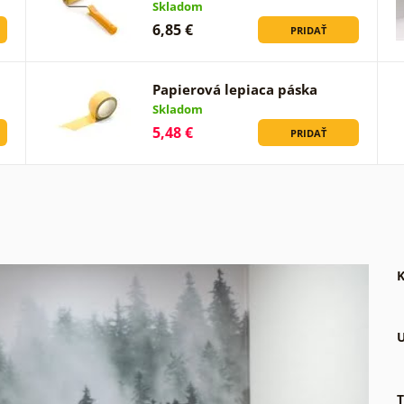
Skladom
6,85 €
PRIDAŤ
Papierová lepiaca páska
Skladom
5,48 €
PRIDAŤ
K
U
T