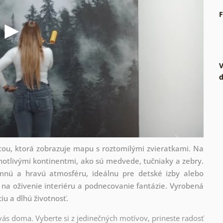
F
V
d
tou, ktorá zobrazuje mapu s roztomilými zvieratkami. Na
notlivými kontinentmi, ako sú medvede, tučniaky a zebry.
emnú a hravú atmosféru, ideálnu pre detské izby alebo
u na oživenie interiéru a podnecovanie fantázie. Vyrobená
iu a dlhú životnosť.
 vás doma. Vyberte si z jedinečných motívov, prineste radosť