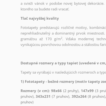
a svieži vánok v podobe novej bytovej dekorácie. 
ktorého sa budete radi vracať.
Tlač najvyššej kvality
Fototapety predstavujú rozličné motívy, kombinác
neprehliadnuteľný a dominantný prvok miestnosti. T
2
gramážou až 170 g/m
. Vďaka modernej techno
vynikajúcou povrchovou odolnosťou a stálosťou fari
Dostupné rozmery a typy tapiet (uvedené v cm,
Tapety sa vyrábajú v nasledujúcich rozmeroch a typo
1) Fototapety - bežné rozmery (motív tapety zos
Rozmery (v cm): 98x66
(2 pruhy),
147x99
(3 pru
pruhov),
343x231
(7 pruhov),
392x264
(8 pruhov)
pruhov)