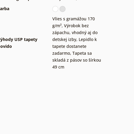
arba
Vlies s gramážou 170
g/m²
,
Výrobok bez
zápachu, vhodný aj do
ýhody USP tapety
detskej izby
,
Lepidlo k
ovido
tapete dostanete
zadarmo
,
Tapeta sa
skladá z pásov so šírkou
49 cm