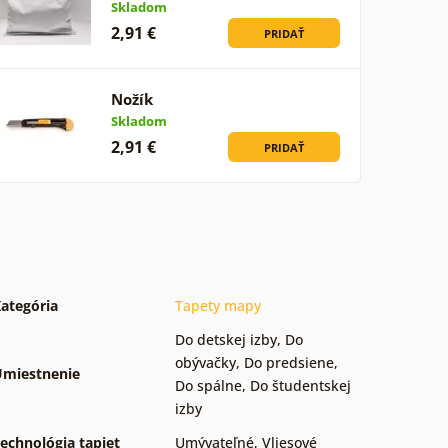
Skladom
2,91 €
PRIDAŤ
Nožík
Skladom
2,91 €
PRIDAŤ
ategória
Tapety mapy
Do detskej izby
,
Do
obývačky
,
Do predsiene
,
miestnenie
Do spálne
,
Do študentskej
izby
echnológia tapiet
Umývateľné
,
Vliesové