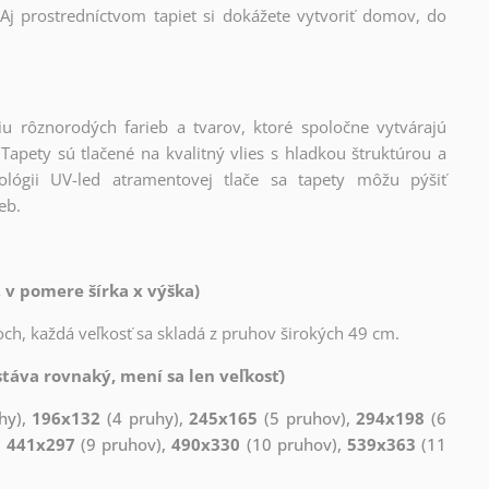
Aj prostredníctvom tapiet si dokážete vytvoriť domov, do
iu rôznorodých farieb a tvarov, ktoré spoločne vytvárajú
apety sú tlačené na kvalitný vlies s hladkou štruktúrou a
lógii UV-led atramentovej tlače sa tapety môžu pýšiť
eb.
 v pomere šírka x výška)
ch, každá veľkosť sa skladá z pruhov širokých 49 cm.
táva rovnaký, mení sa len veľkosť)
hy),
196x132
(4 pruhy),
245x165
(5 pruhov),
294x198
(6
,
441x297
(9 pruhov),
490x330
(10 pruhov),
539x363
(11