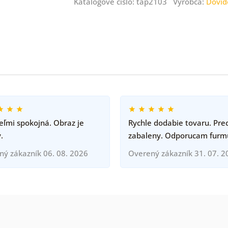
Katalógové číslo: tap2103 Výrobca:
Dovid
ľmi spokojná. Obraz je
Rychle dodabie tovaru. Pre
.
zabaleny. Odporucam furm
ný zákazník 06. 08. 2026
Overený zákazník 31. 07. 2