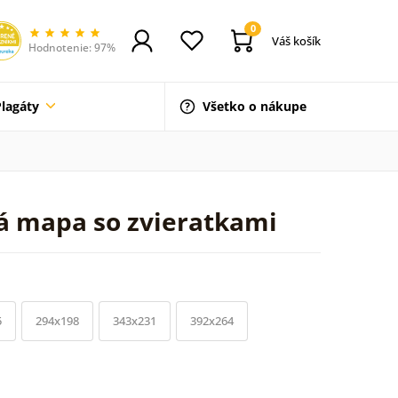
0
Váš košík
Hodnotenie: 97%
Plagáty
Všetko o nákupe
á mapa so zvieratkami
5
294x198
343x231
392x264