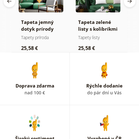
Tapeta jemný
Tapeta zelené
S
dotyk prírody
listy s kolibríkmi
t
na
p
Tapety príroda
Tapety listy
S
n
25,58 €
25,58 €
2
Doprava zdarma
Rýchle dodanie
nad 100 €
do pár dní u Vás
Široký sortiment
Vyrobené v ČR