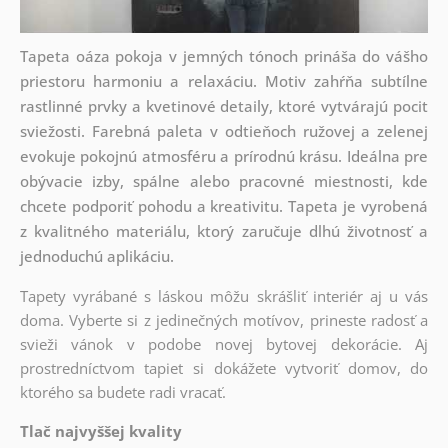
Tapeta oáza pokoja v jemných tónoch prináša do vášho
priestoru harmoniu a relaxáciu. Motiv zahŕňa subtílne
rastlinné prvky a kvetinové detaily, ktoré vytvárajú pocit
sviežosti. Farebná paleta v odtieňoch ružovej a zelenej
evokuje pokojnú atmosféru a prírodnú krásu. Ideálna pre
obývacie izby, spálne alebo pracovné miestnosti, kde
chcete podporiť pohodu a kreativitu. Tapeta je vyrobená
z kvalitného materiálu, ktorý zaručuje dlhú životnosť a
jednoduchú aplikáciu.
Tapety vyrábané s láskou môžu skrášliť interiér aj u vás
doma. Vyberte si z jedinečných motívov, prineste radosť a
svieži vánok v podobe novej bytovej dekorácie. Aj
prostredníctvom tapiet si dokážete vytvoriť domov, do
ktorého sa budete radi vracať.
Tlač najvyššej kvality