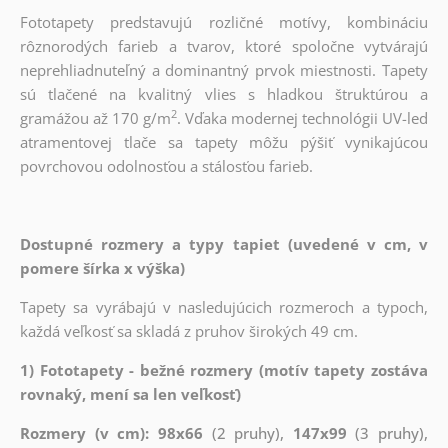
Fototapety predstavujú rozličné motívy, kombináciu
rôznorodých farieb a tvarov, ktoré spoločne vytvárajú
neprehliadnuteľný a dominantný prvok miestnosti. Tapety
sú tlačené na kvalitný vlies s hladkou štruktúrou a
2
gramážou až 170 g/m
. Vďaka modernej technológii UV-led
atramentovej tlače sa tapety môžu pýšiť vynikajúcou
povrchovou odolnosťou a stálosťou farieb.
Dostupné rozmery a typy tapiet (uvedené v cm, v
pomere šírka x výška)
Tapety sa vyrábajú v nasledujúcich rozmeroch a typoch,
každá veľkosť sa skladá z pruhov širokých 49 cm.
1) Fototapety - bežné rozmery (motív tapety zostáva
rovnaký, mení sa len veľkosť)
Rozmery (v cm): 98x66
(2 pruhy),
147x99
(3 pruhy),