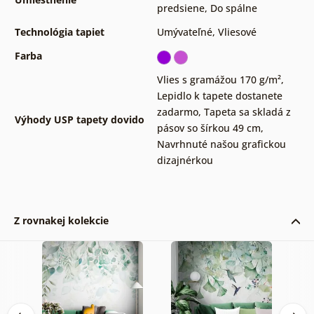
predsiene
,
Do spálne
Technológia tapiet
Umývateľné
,
Vliesové
Farba
Vlies s gramážou 170 g/m²
,
Lepidlo k tapete dostanete
zadarmo
,
Tapeta sa skladá z
Výhody USP tapety dovido
pásov so šírkou 49 cm
,
Navrhnuté našou grafickou
dizajnérkou
Z rovnakej kolekcie