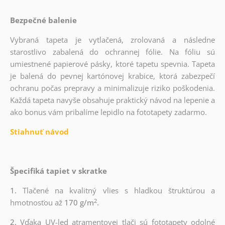
Bezpečné balenie
Vybraná tapeta je vytlačená, zrolovaná a následne
starostlivo zabalená do ochrannej fólie. Na fóliu sú
umiestnené papierové pásky, ktoré tapetu spevnia. Tapeta
je balená do pevnej kartónovej krabice, ktorá zabezpečí
ochranu počas prepravy a minimalizuje riziko poškodenia.
Každá tapeta navyše obsahuje praktický návod na lepenie a
ako bonus vám pribalíme lepidlo na fototapety zadarmo.
Stiahnuť návod
Špecifiká tapiet v skratke
1.
Tlačené na kvalitný vlies s hladkou štruktúrou a
2
hmotnosťou až
170 g/m
.
2.
Vďaka UV-led atramentovej tlači sú fototapety odolné