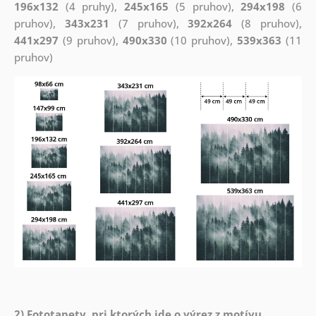
196x132
(4 pruhy),
245x165
(5 pruhov),
294x198
(6
pruhov),
343x231
(7 pruhov),
392x264
(8 pruhov),
441x297
(9 pruhov),
490x330
(10 pruhov),
539x363
(11
pruhov)
2) Fototapety, pri ktorých ide o výrez z motívu