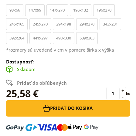
98x66
147x99
147x270
196x132
196x270
245x165
245x270
294x198
294x270
343x231
392x264
441x297
490x330
539x363
*rozmery sú uvedené v cm v pomere šírka x výška
Dostupnosť:
Skladom
Pridať do obľúbených
25,58 €
+
ks
-
PRIDAŤ DO KOŠÍKA