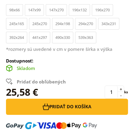
98x66
147x99
147x270
196x132
196x270
245x165
245x270
294x198
294x270
343x231
392x264
441x297
490x330
539x363
*rozmery sú uvedené v cm v pomere šírka x výška
Dostupnosť:
Skladom
Pridať do obľúbených
25,58 €
+
ks
-
PRIDAŤ DO KOŠÍKA