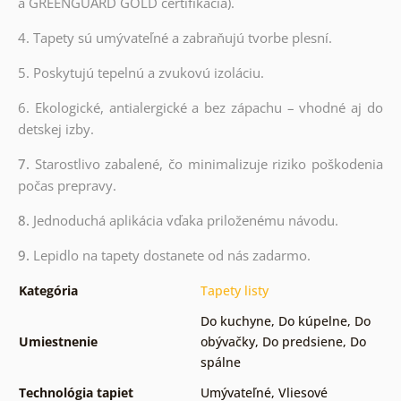
a GREENGUARD GOLD certifikácia).
4. Tapety sú umývateľné a zabraňujú tvorbe plesní.
5. Poskytujú tepelnú a zvukovú izoláciu.
6. Ekologické, antialergické a bez zápachu – vhodné aj do
detskej izby.
7.
Starostlivo zabalené, čo minimalizuje riziko poškodenia
počas prepravy.
8.
Jednoduchá aplikácia vďaka priloženému návodu.
9.
Lepidlo na tapety dostanete od nás zadarmo.
Kategória
Tapety listy
Do kuchyne
,
Do kúpelne
,
Do
Umiestnenie
obývačky
,
Do predsiene
,
Do
spálne
Technológia tapiet
Umývateľné
,
Vliesové