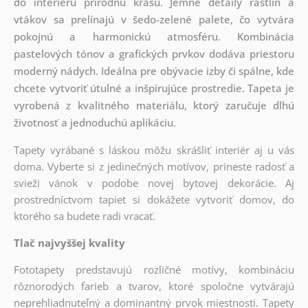
do interiéru prírodnú krásu. Jemné detaily rastlín a
vtákov sa prelínajú v šedo-zelené palete, čo vytvára
pokojnú a harmonickú atmosféru. Kombinácia
pastelových tónov a grafických prvkov dodáva priestoru
moderný nádych. Ideálna pre obývacie izby či spálne, kde
chcete vytvoriť útulné a inšpirujúce prostredie. Tapeta je
vyrobená z kvalitného materiálu, ktorý zaručuje dlhú
životnosť a jednoduchú aplikáciu.
Tapety vyrábané s láskou môžu skrášliť interiér aj u vás
doma. Vyberte si z jedinečných motívov, prineste radosť a
svieži vánok v podobe novej bytovej dekorácie. Aj
prostredníctvom tapiet si dokážete vytvoriť domov, do
ktorého sa budete radi vracať.
Tlač najvyššej kvality
Fototapety predstavujú rozličné motívy, kombináciu
rôznorodých farieb a tvarov, ktoré spoločne vytvárajú
neprehliadnuteľný a dominantný prvok miestnosti. Tapety