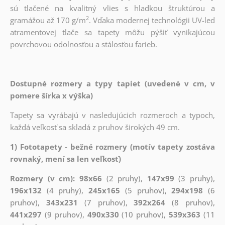
sú tlačené na kvalitný vlies s hladkou štruktúrou a
2
gramážou až 170 g/m
. Vďaka modernej technológii UV-led
atramentovej tlače sa tapety môžu pýšiť vynikajúcou
povrchovou odolnosťou a stálosťou farieb.
Dostupné rozmery a typy tapiet (uvedené v cm, v
pomere šírka x výška)
Tapety sa vyrábajú v nasledujúcich rozmeroch a typoch,
každá veľkosť sa skladá z pruhov širokých 49 cm.
1) Fototapety - bežné rozmery (motív tapety zostáva
rovnaký, mení sa len veľkosť)
Rozmery (v cm): 98x66
(2 pruhy),
147x99
(3 pruhy),
196x132
(4 pruhy),
245x165
(5 pruhov),
294x198
(6
pruhov),
343x231
(7 pruhov),
392x264
(8 pruhov),
441x297
(9 pruhov),
490x330
(10 pruhov),
539x363
(11