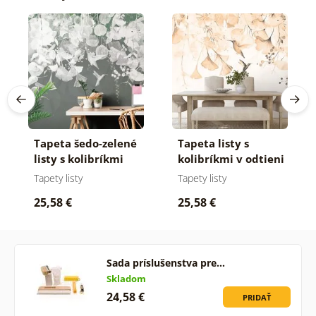
Tapeta šedo-zelené
Tapeta listy s
listy s kolibríkmi
kolibríkmi v odtieni
Peach Fuzz
Tapety listy
Tapety listy
25,58 €
25,58 €
Sada príslušenstva pre…
Skladom
24,58 €
PRIDAŤ