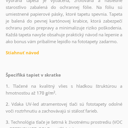
Vybraná tapeta je vytlačená, zrolovaná a následne
starostlivo zabalená do ochrannej fólie. Na fóliu sú
umiestnené papierové pásky, ktoré tapetu spevnia. Tapeta
je balená do pevnej kartónovej krabice, ktorá zabezpečí
ochranu počas prepravy a minimalizuje riziko poškodenia.
Každá tapeta navyše obsahuje praktický návod na lepenie a
ako bonus vám pribalíme lepidlo na fototapety zadarmo.
Stiahnuť návod
Špecifiká tapiet v skratke
1.
Tlačené na kvalitný vlies s hladkou štruktúrou a
2
hmotnosťou až
170 g/m
.
2.
Vďaka UV-led atramentovej tlači sú fototapety odolné
voči roztrhnutiu a zachovávajú si stálosť farieb.
3.
Technológia tlače je šetrná k životnému prostrediu (VOC