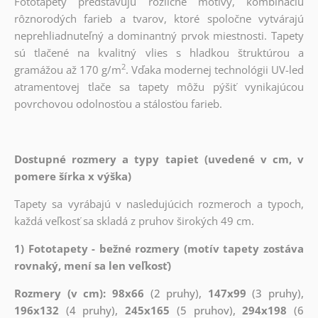
Fototapety predstavujú rozličné motívy, kombináciu
rôznorodých farieb a tvarov, ktoré spoločne vytvárajú
neprehliadnuteľný a dominantný prvok miestnosti. Tapety
sú tlačené na kvalitný vlies s hladkou štruktúrou a
2
gramážou až 170 g/m
. Vďaka modernej technológii UV-led
atramentovej tlače sa tapety môžu pýšiť vynikajúcou
povrchovou odolnosťou a stálosťou farieb.
Dostupné rozmery a typy tapiet (uvedené v cm, v
pomere šírka x výška)
Tapety sa vyrábajú v nasledujúcich rozmeroch a typoch,
každá veľkosť sa skladá z pruhov širokých 49 cm.
1) Fototapety - bežné rozmery (motív tapety zostáva
rovnaký, mení sa len veľkosť)
Rozmery (v cm): 98x66
(2 pruhy),
147x99
(3 pruhy),
196x132
(4 pruhy),
245x165
(5 pruhov),
294x198
(6