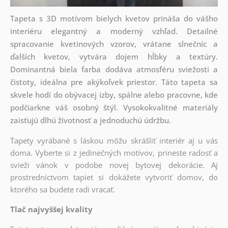
Tapeta s 3D motívom bielych kvetov prináša do vášho
interiéru elegantný a moderný vzhľad. Detailné
spracovanie kvetinových vzorov, vrátane slnečníc a
ďalších kvetov, vytvára dojem hĺbky a textúry.
Dominantná biela farba dodáva atmosféru sviežosti a
čistoty, ideálna pre akýkoľvek priestor. Táto tapeta sa
skvele hodí do obývacej izby, spálne alebo pracovne, kde
podčiarkne váš osobný štýl. Vysokokvalitné materiály
zaisťujú dlhú životnosť a jednoduchú údržbu.
Tapety vyrábané s láskou môžu skrášliť interiér aj u vás
doma. Vyberte si z jedinečných motívov, prineste radosť a
svieži vánok v podobe novej bytovej dekorácie. Aj
prostredníctvom tapiet si dokážete vytvoriť domov, do
ktorého sa budete radi vracať.
Tlač najvyššej kvality