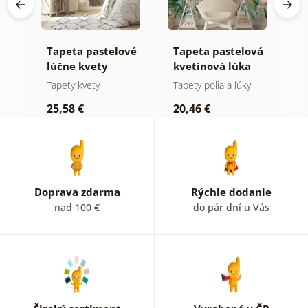
Tapeta pastelové
Tapeta pastelová
T
a
lúčne kvety
kvetinová lúka
k
m
m
y
Tapety kvety
Tapety polia a lúky
T
25,58 €
20,46 €
2
Doprava zdarma
Rýchle dodanie
nad 100 €
do pár dní u Vás