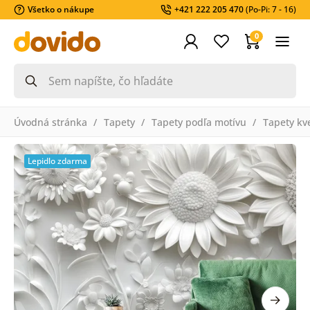
Všetko o nákupe
+421 222 205 470
(Po-Pi: 7 - 16)
0
Úvodná stránka
Tapety
Tapety podľa motívu
Tapety kv
Lepidlo zdarma