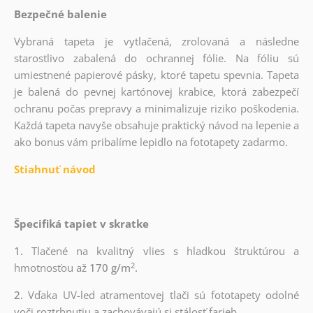
Bezpečné balenie
Vybraná tapeta je vytlačená, zrolovaná a následne
starostlivo zabalená do ochrannej fólie. Na fóliu sú
umiestnené papierové pásky, ktoré tapetu spevnia. Tapeta
je balená do pevnej kartónovej krabice, ktorá zabezpečí
ochranu počas prepravy a minimalizuje riziko poškodenia.
Každá tapeta navyše obsahuje praktický návod na lepenie a
ako bonus vám pribalíme lepidlo na fototapety zadarmo.
Stiahnuť návod
Špecifiká tapiet v skratke
1.
Tlačené na kvalitný vlies s hladkou štruktúrou a
2
hmotnosťou až
170 g/m
.
2.
Vďaka UV-led atramentovej tlači sú fototapety odolné
voči roztrhnutiu a zachovávajú si stálosť farieb.