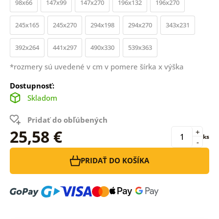
98x66
147x99
147x270
196x132
196x270
245x165
245x270
294x198
294x270
343x231
392x264
441x297
490x330
539x363
*rozmery sú uvedené v cm v pomere šírka x výška
Dostupnosť:
Skladom
Pridať do obľúbených
25,58 €
+
ks
-
PRIDAŤ DO KOŠÍKA