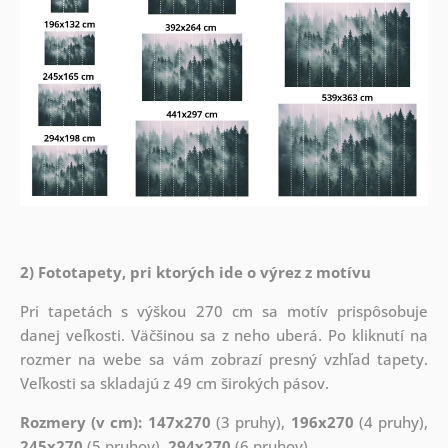
2) Fototapety, pri ktorých ide o výrez z motívu
Pri tapetách s výškou 270 cm sa motív prispôsobuje
danej veľkosti. Väčšinou sa z neho uberá. Po kliknutí na
rozmer na webe sa vám zobrazí presný vzhľad tapety.
Veľkosti sa skladajú z 49 cm širokých pásov.
Rozmery (v cm): 147x270
(3 pruhy),
196x270
(4 pruhy),
245x270
(5 pruhov),
294x270
(6 pruhov)