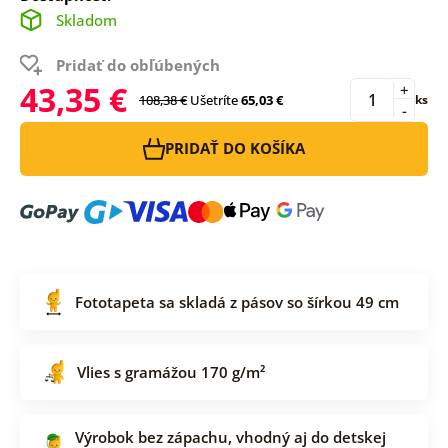
Skladom
Pridať do obľúbených
43,35 €
+
108,38 €
Ušetríte
65,03 €
ks
-
PRIDAŤ DO KOŠÍKA
Fototapeta sa skladá z pásov so šírkou 49 cm
Vlies s gramážou 170 g/m²
Výrobok bez zápachu, vhodný aj do detskej