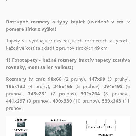
Dostupné rozmery a typy tapiet (uvedené v cm, v
pomere šírka x výška)
Tapety sa vyrábajú v nasledujúcich rozmeroch a typoch,
každá veľkosť sa skladá z pruhov širokých 49 cm.
1) Fototapety - bežné rozmery (motív tapety zostáva
rovnaký, mení sa len veľkosť)
Rozmery (v cm): 98x66
(2 pruhy),
147x99
(3 pruhy),
196x132
(4 pruhy),
245x165
(5 pruhov),
294x198
(6
pruhov),
343x231
(7 pruhov),
392x264
(8 pruhov),
441x297
(9 pruhov),
490x330
(10 pruhov),
539x363
(11
pruhov)