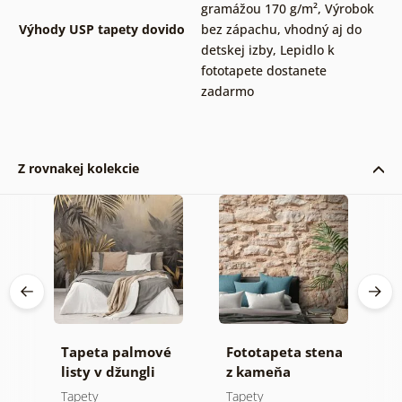
gramážou 170 g/m²
,
Výrobok
Výhody USP tapety dovido
bez zápachu, vhodný aj do
detskej izby
,
Lepidlo k
fototapete dostanete
zadarmo
Z rovnakej kolekcie
Tapeta palmové
Fototapeta stena
S
listy v džungli
z kameňa
t
e
Tapety
Tapety
T