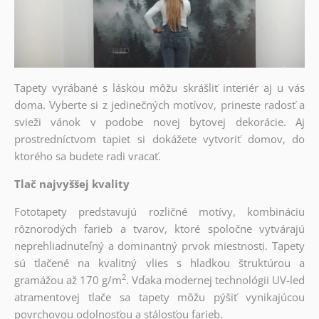
Tapety vyrábané s láskou môžu skrášliť interiér aj u vás
doma. Vyberte si z jedinečných motívov, prineste radosť a
svieži vánok v podobe novej bytovej dekorácie. Aj
prostredníctvom tapiet si dokážete vytvoriť domov, do
ktorého sa budete radi vracať.
Tlač najvyššej kvality
Fototapety predstavujú rozličné motívy, kombináciu
rôznorodých farieb a tvarov, ktoré spoločne vytvárajú
neprehliadnuteľný a dominantný prvok miestnosti. Tapety
sú tlačené na kvalitný vlies s hladkou štruktúrou a
2
gramážou až 170 g/m
. Vďaka modernej technológii UV-led
atramentovej tlače sa tapety môžu pýšiť vynikajúcou
povrchovou odolnosťou a stálosťou farieb.