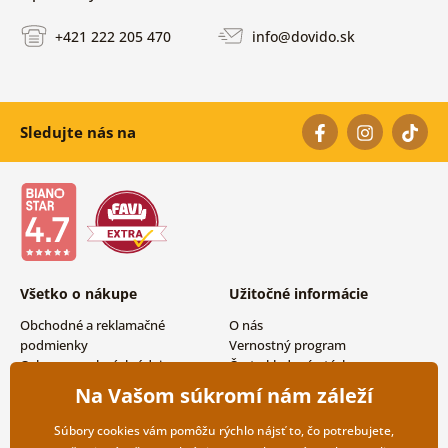
+421 222 205 470
info@dovido.sk
Sledujte nás na
Všetko o nákupe
Užitočné informácie
Obchodné a reklamačné
O nás
podmienky
Vernostný program
Ochrana osobných údajov
Často kladené otázky
Možnosti dopravy a platby
Magazín
Na Vašom súkromí nám záleží
Vrátenie tovaru
Kontakty
Veľkoobchodná spolupráca
Súbory cookies vám pomôžu rýchlo nájsť to, čo potrebujete,