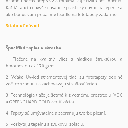
ochranu počas prepravy a minimalizuje riziko poškodenia.
Každá tapeta navyše obsahuje praktický návod na lepenie a
ako bonus vám pribalíme lepidlo na fototapety zadarmo.
Stiahnuť návod
Špecifiká tapiet v skratke
1.
Tlačené na kvalitný vlies s hladkou štruktúrou a
2
hmotnosťou až
170 g/m
.
2.
Vďaka UV-led atramentovej tlači sú fototapety odolné
voči roztrhnutiu a zachovávajú si stálosť farieb.
3.
Technológia tlače je šetrná k životnému prostrediu (VOC
a GREENGUARD GOLD certifikácia).
4. Tapety sú umývateľné a zabraňujú tvorbe plesní.
5. Poskytujú tepelnú a zvukovú izoláciu.