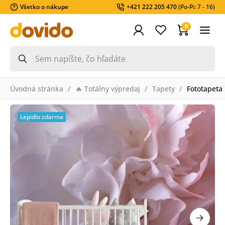
Všetko o nákupe
+421 222 205 470
(Po-Pi: 7 - 16)
0
Úvodná stránka
🔥 Totálny výpredaj
Tapety
Fototapeta 
Lepidlo zdarma