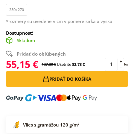
350x270
*rozmery sú uvedené v cm v pomere šírka x výška
Dostupnosť:
Skladom
Pridať do obľúbených
55,15 €
+
137,89 €
Ušetríte
82,73 €
ks
-
PRIDAŤ DO KOŠÍKA
Vlies s gramážou 120 g/m²