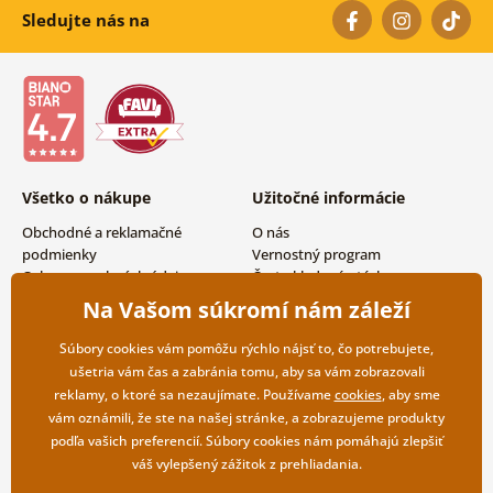
Sledujte nás na
Všetko o nákupe
Užitočné informácie
Obchodné a reklamačné
O nás
podmienky
Vernostný program
Ochrana osobných údajov
Často kladené otázky
Možnosti dopravy a platby
Magazín
Na Vašom súkromí nám záleží
Vrátenie tovaru
Kontakty
Veľkoobchodná spolupráca
Súbory cookies vám pomôžu rýchlo nájsť to, čo potrebujete,
ušetria vám čas a zabránia tomu, aby sa vám zobrazovali
reklamy, o ktoré sa nezaujímate. Používame
cookies
, aby sme
vám oznámili, že ste na našej stránke, a zobrazujeme produkty
podľa vašich preferencií. Súbory cookies nám pomáhajú zlepšiť
váš vylepšený zážitok z prehliadania.