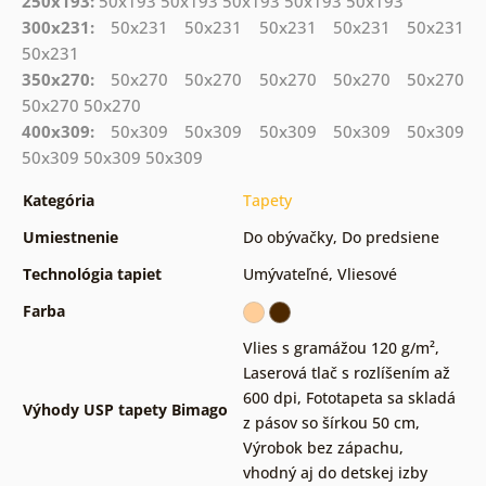
250x193:
50x193 50x193 50x193 50x193 50x193
300x231:
50x231 50x231 50x231 50x231 50x231
50x231
350x270:
50x270 50x270 50x270 50x270 50x270
50x270 50x270
400x309:
50x309 50x309 50x309 50x309 50x309
50x309 50x309 50x309
Kategória
Tapety
Umiestnenie
Do obývačky
,
Do predsiene
Technológia tapiet
Umývateľné
,
Vliesové
Farba
Vlies s gramážou 120 g/m²
,
Laserová tlač s rozlíšením až
600 dpi
,
Fototapeta sa skladá
Výhody USP tapety Bimago
z pásov so šírkou 50 cm
,
Výrobok bez zápachu,
vhodný aj do detskej izby