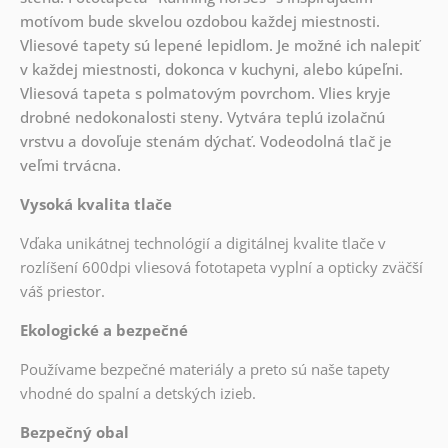
motívom bude skvelou ozdobou každej miestnosti.
Vliesové tapety sú lepené lepidlom. Je možné ich nalepiť
v každej miestnosti, dokonca v kuchyni, alebo kúpeľni.
Vliesová tapeta s polmatovým povrchom. Vlies kryje
drobné nedokonalosti steny. Vytvára teplú izolačnú
vrstvu a dovoľuje stenám dýchať. Vodeodolná tlač je
veľmi trvácna.
Vysoká kvalita tlače
Vďaka unikátnej technológií a digitálnej kvalite tlače v
rozlíšení 600dpi vliesová fototapeta vyplní a opticky zväčší
váš priestor.
Ekologické a bezpečné
Používame bezpečné materiály a preto sú naše tapety
vhodné do spalní a detských izieb.
Bezpečný obal