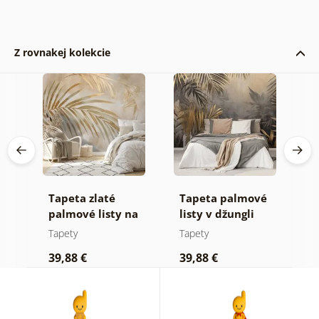
Z rovnakej kolekcie
Tapeta zlaté
Tapeta palmové
F
palmové listy na
listy v džungli
z
béžovom pozadí
Tapety
Tapety
T
39,88 €
39,88 €
3