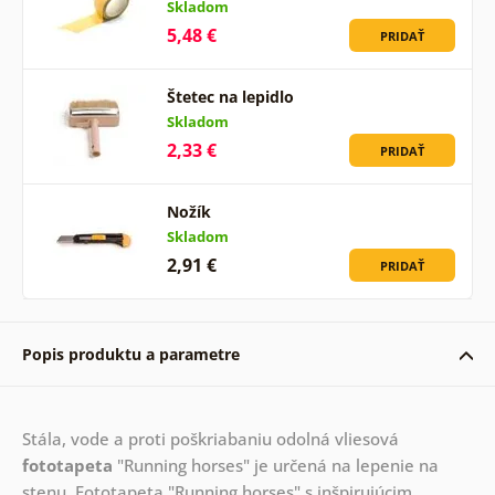
Skladom
5,48 €
PRIDAŤ
Štetec na lepidlo
Skladom
2,33 €
PRIDAŤ
Nožík
Skladom
2,91 €
PRIDAŤ
Popis produktu a parametre
Stála, vode a proti poškriabaniu odolná vliesová
fototapeta
"Running horses" je určená na lepenie na
stenu. Fototapeta "Running horses" s inšpirujúcim