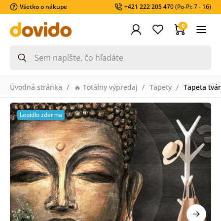
Všetko o nákupe
+421 222 205 470
(Po-Pi: 7 - 16)
0
Úvodná stránka
🔥 Totálny výpredaj
Tapety
Tapeta tvá
Lepidlo zdarma