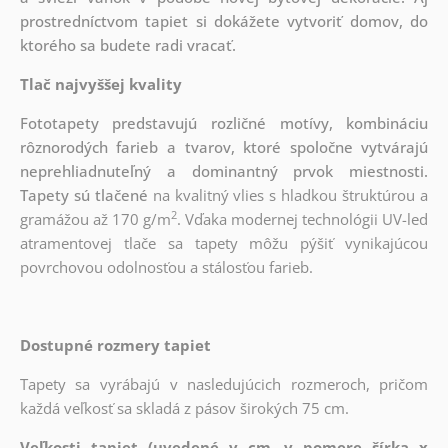
prostredníctvom tapiet si dokážete vytvoriť domov, do
ktorého sa budete radi vracať.
Tlač najvyššej kvality
Fototapety predstavujú rozličné motívy, kombináciu
rôznorodých farieb a tvarov, ktoré spoločne vytvárajú
neprehliadnuteľný a dominantný prvok miestnosti.
Tapety sú tlačené
na kvalitný vlies s hladkou štruktúrou a
2
gramážou až
170 g/m
. Vďaka modernej technológii UV-led
atramentovej tlače sa tapety môžu pýšiť vynikajúcou
povrchovou odolnosťou a stálosťou farieb.
Dostupné rozmery tapiet
Tapety sa vyrábajú v nasledujúcich rozmeroch, pričom
každá veľkosť sa skladá z pásov širokých 75 cm.
Veľkosti tapiet (uvedené v cm, v pomere šírka x