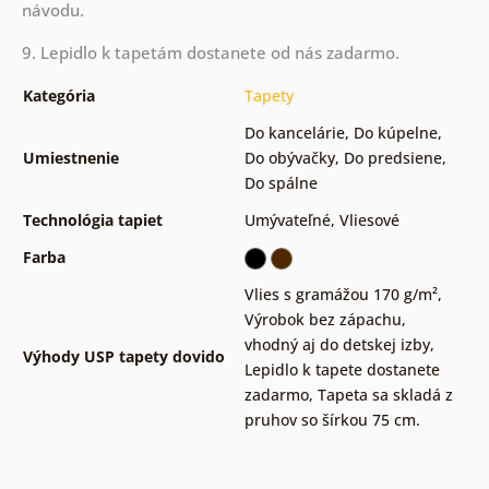
návodu.
9. Lepidlo k tapetám dostanete od nás zadarmo.
Kategória
Tapety
Do kancelárie
,
Do kúpelne
,
Umiestnenie
Do obývačky
,
Do predsiene
,
Do spálne
Technológia tapiet
Umývateľné
,
Vliesové
Farba
Vlies s gramážou 170 g/m²
,
Výrobok bez zápachu,
vhodný aj do detskej izby
,
Výhody USP tapety dovido
Lepidlo k tapete dostanete
zadarmo
,
Tapeta sa skladá z
pruhov so šírkou 75 cm.