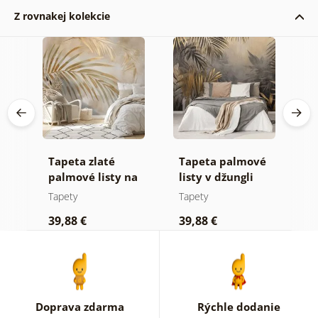
Z rovnakej kolekcie
Tapeta zlaté
Tapeta palmové
F
palmové listy na
listy v džungli
z
béžovom pozadí
Tapety
Tapety
T
39,88 €
39,88 €
3
Doprava zdarma
Rýchle dodanie