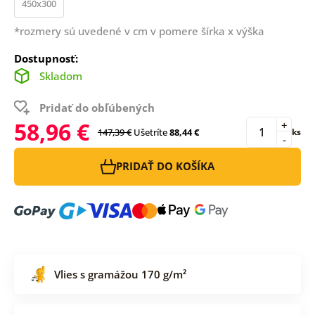
450x300
*rozmery sú uvedené v cm v pomere šírka x výška
Dostupnosť:
Skladom
Pridať do obľúbených
58,96 €
+
147,39 €
Ušetríte
88,44 €
ks
-
PRIDAŤ DO KOŠÍKA
Vlies s gramážou 170 g/m²