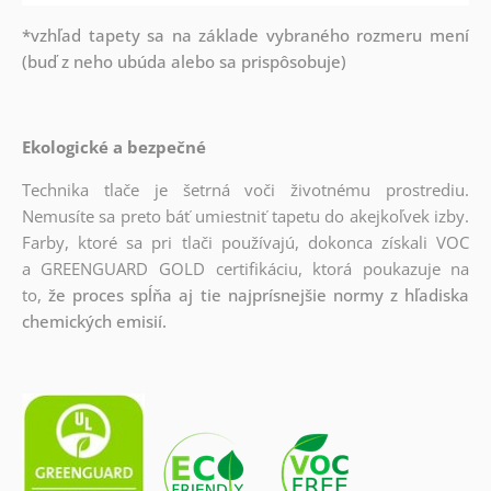
*vzhľad tapety sa na základe vybraného rozmeru mení
(buď z neho ubúda alebo sa prispôsobuje)
Ekologické a bezpečné
Technika tlače je šetrná voči životnému prostrediu.
Nemusíte sa preto báť umiestniť tapetu do akejkoľvek izby.
Farby, ktoré sa pri tlači používajú, dokonca získali VOC
a GREENGUARD GOLD certifikáciu, ktorá poukazuje na
to,
že proces spĺňa aj tie najprísnejšie normy z hľadiska
chemických emisií.