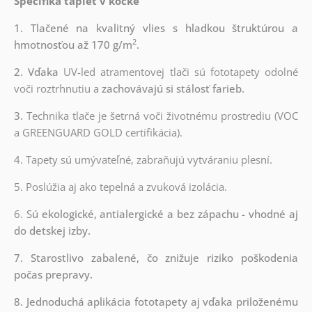
Špecifiká tapiet v kocke
1. Tlačené na kvalitný vlies s hladkou štruktúrou a
2
hmotnosťou až 170 g/m
.
2. Vďaka
UV-led atramentovej tlači sú fototapety odolné
voči roztrhnutiu a
zachovávajú si stálosť farieb.
3.
Technika tlače je šetrná voči životnému prostrediu (VOC
a GREENGUARD GOLD certifikácia).
4. Tapety sú umývateľné, zabraňujú vytváraniu plesní.
5. Poslúžia aj ako tepelná a zvuková izolácia.
6. S
ú ekologické, antialergické a bez zápachu - vhodné aj
do detskej izby.
7. Starostlivo zabalené, čo znižuje riziko poškodenia
počas prepravy.
8. Jednoduchá aplikácia fototapety aj vďaka priloženému