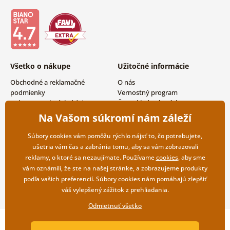
Všetko o nákupe
Užitočné informácie
Obchodné a reklamačné
O nás
podmienky
Vernostný program
Ochrana osobných údajov
Často kladené otázky
Možnosti dopravy a platby
Magazín
Na Vašom súkromí nám záleží
Vrátenie tovaru
Kontakty
Veľkoobchodná spolupráca
Súbory cookies vám pomôžu rýchlo nájsť to, čo potrebujete,
ušetria vám čas a zabránia tomu, aby sa vám zobrazovali
reklamy, o ktoré sa nezaujímate. Používame
cookies
, aby sme
vám oznámili, že ste na našej stránke, a zobrazujeme produkty
podľa vašich preferencií. Súbory cookies nám pomáhajú zlepšiť
váš vylepšený zážitok z prehliadania.
Odmietnuť všetko
Copyright ©2019 © Dovido.sk.