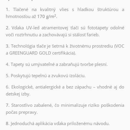
1.
Tlačené na kvalitný vlies s hladkou štruktúrou a
2
hmotnosťou až
170 g/m
.
2.
Vďaka UV-led atramentovej tlači sú fototapety odolné
voči roztrhnutiu a zachovávajú si stálosť farieb.
3.
Technológia tlače je šetrná k životnému prostrediu (VOC
a GREENGUARD GOLD certifikácia).
4. Tapety sú umývateľné a zabraňujú tvorbe plesní.
5. Poskytujú tepelnú a zvukovú izoláciu.
6. Ekologické, antialergické a bez zápachu – vhodné aj do
detskej izby.
7.
Starostlivo zabalené, čo minimalizuje riziko poškodenia
počas prepravy.
8.
Jednoduchá aplikácia vďaka priloženému návodu.