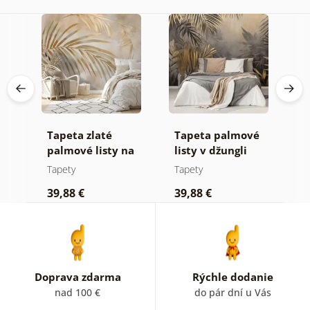
Tapeta zlaté
Tapeta palmové
F
palmové listy na
listy v džungli
z
béžovom pozadí
Tapety
Tapety
T
39,88 €
39,88 €
3
Doprava zdarma
Rýchle dodanie
nad 100 €
do pár dní u Vás