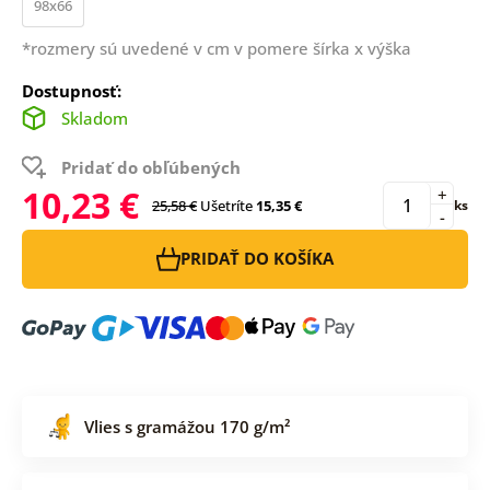
98x66
*rozmery sú uvedené v cm v pomere šírka x výška
Dostupnosť:
Skladom
Pridať do obľúbených
10,23 €
+
25,58 €
Ušetríte
15,35 €
ks
-
PRIDAŤ DO KOŠÍKA
Vlies s gramážou 170 g/m²