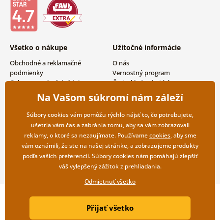
Všetko o nákupe
Užitočné informácie
Obchodné a reklamačné
O nás
podmienky
Vernostný program
Ochrana osobných údajov
Často kladené otázky
Možnosti dopravy a platby
Magazín
Na Vašom súkromí nám záleží
Vrátenie tovaru
Kontakty
Veľkoobchodná spolupráca
Súbory cookies vám pomôžu rýchlo nájsť to, čo potrebujete,
ušetria vám čas a zabránia tomu, aby sa vám zobrazovali
reklamy, o ktoré sa nezaujímate. Používame
cookies
, aby sme
vám oznámili, že ste na našej stránke, a zobrazujeme produkty
podľa vašich preferencií. Súbory cookies nám pomáhajú zlepšiť
váš vylepšený zážitok z prehliadania.
Odmietnuť všetko
Copyright ©2019 © Dovido.sk.
Přijať všetko
Webdesign
Litvanyi.sk
| E-shop vytvorila