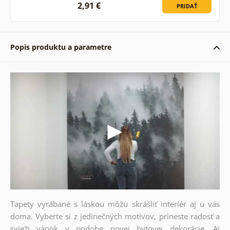
2,91 €
PRIDAŤ
Popis produktu a parametre
Tapety vyrábané s láskou môžu skrášliť interiér aj u vás
doma. Vyberte si z jedinečných motívov, prineste radosť a
svieži vánok v podobe novej bytovej dekorácie. Aj