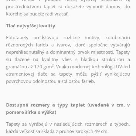
prostredníctvom tapiet si dokážete vytvoriť domov, do
ktorého sa budete radi vracať.
Tlač najvyššej kvality
Fototapety predstavujú rozličné motívy, kombináciu
rôznorodých farieb a tvarov, ktoré spoločne vytvárajú
neprehliadnuteľný a dominantný prvok miestnosti. Tapety
sú tlačené na kvalitný vlies s hladkou štruktúrou a
2
gramážou až 170 g/m
. Vďaka modernej technológii UV-led
atramentovej tlače sa tapety môžu pýšiť vynikajúcou
povrchovou odolnosťou a stálosťou farieb.
Dostupné rozmery a typy tapiet (uvedené v cm, v
pomere šírka x výška)
Tapety sa vyrábajú v nasledujúcich rozmeroch a typoch,
každá veľkosť sa skladá z pruhov širokých 49 cm.