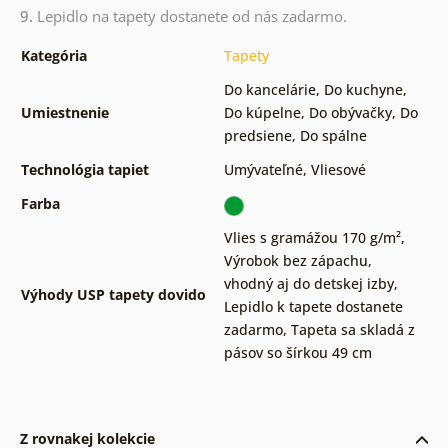
9.
Lepidlo na tapety dostanete od nás zadarmo.
Kategória
Tapety
Do kancelárie
,
Do kuchyne
,
Umiestnenie
Do kúpelne
,
Do obývačky
,
Do
predsiene
,
Do spálne
Technológia tapiet
Umývateľné
,
Vliesové
Farba
Vlies s gramážou 170 g/m²
,
Výrobok bez zápachu,
vhodný aj do detskej izby
,
Výhody USP tapety dovido
Lepidlo k tapete dostanete
zadarmo
,
Tapeta sa skladá z
pásov so šírkou 49 cm
Z rovnakej kolekcie