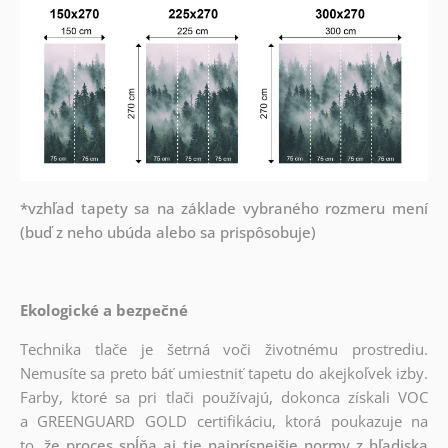
*vzhľad tapety sa na základe vybraného rozmeru mení
(buď z neho ubúda alebo sa prispôsobuje)
Ekologické a bezpečné
Technika tlače je šetrná voči životnému prostrediu.
Nemusíte sa preto báť umiestniť tapetu do akejkoľvek izby.
Farby, ktoré sa pri tlači používajú, dokonca získali VOC
a GREENGUARD GOLD certifikáciu, ktorá poukazuje na
to,
že proces spĺňa aj tie najprísnejšie normy z hľadiska