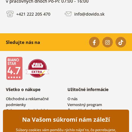
v pracovných dňoch Po-Pi: 07:00 - 16:00
+421 222 205 470
info@dovido.sk
Sledujte nás na
Všetko o nákupe
Užitočné informácie
Obchodné a reklamačné
O nás
podmienky
Vernostný program
Ochrana osobných údajov
Často kladené otázky
Možnosti dopravy a platby
Magazín
Na Vašom súkromí nám záleží
Vrátenie tovaru
Kontakty
Veľkoobchodná spolupráca
Súbory cookies vám pomôžu rýchlo nájsť to, čo potrebujete,