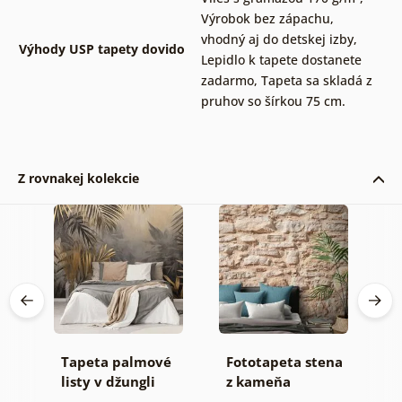
Výrobok bez zápachu,
vhodný aj do detskej izby
,
Výhody USP tapety dovido
Lepidlo k tapete dostanete
zadarmo
,
Tapeta sa skladá z
pruhov so šírkou 75 cm.
Z rovnakej kolekcie
Tapeta palmové
Fototapeta stena
S
listy v džungli
z kameňa
t
e