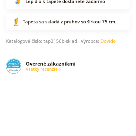
Lepidlo k tapete dostanete zadarmo
Tapeta sa skladá z pruhov so šírkou 75 cm.
Katalógové číslo: tap2156b-sklad Výrobca:
Dovido
Overené zákazníkmi
Všetky recenzie
Som
veľmi