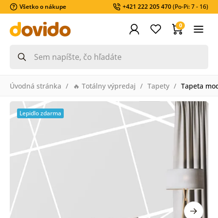
Všetko o nákupe
+421 222 205 470
(Po-Pi: 7 - 16)
0
Úvodná stránka
🔥 Totálny výpredaj
Tapety
Tapeta mo
Lepidlo zdarma