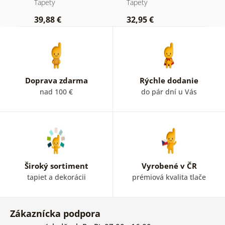
Tapety
Tapety
T
39,88 €
32,95 €
1
Doprava zdarma
Rýchle dodanie
nad 100 €
do pár dní u Vás
Široký sortiment
Vyrobené v ČR
tapiet a dekorácii
prémiová kvalita tlače
Zákaznícka podpora