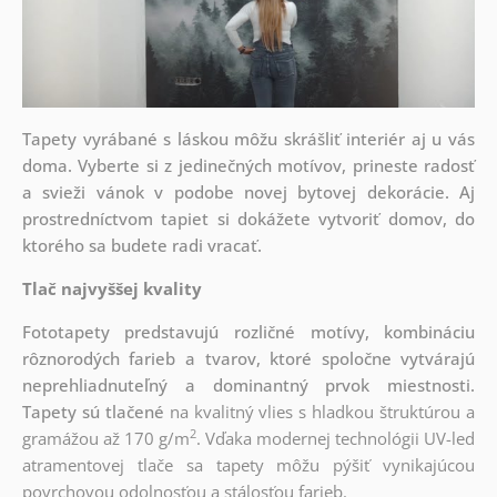
Tapety vyrábané s láskou môžu skrášliť interiér aj u vás
doma. Vyberte si z jedinečných motívov, prineste radosť
a svieži vánok v podobe novej bytovej dekorácie. Aj
prostredníctvom tapiet si dokážete vytvoriť domov, do
ktorého sa budete radi vracať.
Tlač najvyššej kvality
Fototapety predstavujú rozličné motívy, kombináciu
rôznorodých farieb a tvarov, ktoré spoločne vytvárajú
neprehliadnuteľný a dominantný prvok miestnosti.
Tapety sú tlačené
na kvalitný vlies s hladkou štruktúrou a
2
gramážou až
170 g/m
. Vďaka modernej technológii UV-led
atramentovej tlače sa tapety môžu pýšiť vynikajúcou
povrchovou odolnosťou a stálosťou farieb.