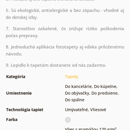
6. S
ú ekologické, antialergické a bez zápachu - vhodné aj
do detskej izby.
7. Starostlivo zabalené, čo znižuje riziko poškodenia
počas prepravy.
8. Jednoduchá aplikácia fototapety aj vďaka priloženému
návodu.
9. Lepidlo k tapetám dostanete od nás zadarmo.
Kategória
Tapety
Do kancelárie
,
Do kúpelne
,
Umiestnenie
Do obývačky
,
Do predsiene
,
Do spálne
Technológia tapiet
Umývateľné
,
Vliesové
Farba
Vlies s gramážou 170 g/m²
,