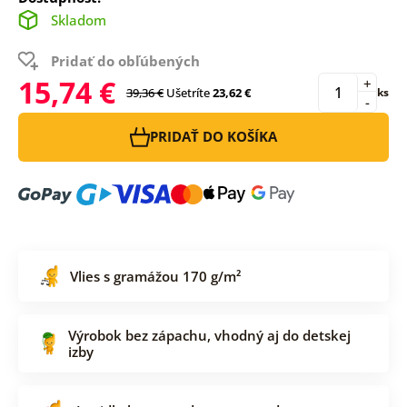
Skladom
Pridať do obľúbených
15,74 €
+
39,36 €
Ušetríte
23,62 €
ks
-
PRIDAŤ DO KOŠÍKA
Vlies s gramážou 170 g/m²
Výrobok bez zápachu, vhodný aj do detskej
izby