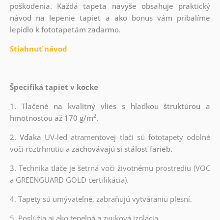
poškodenia. Každá tapeta navyše obsahuje praktický
návod na lepenie tapiet a ako bonus vám pribalíme
lepidlo k fototapetám zadarmo.
Stiahnuť návod
Špecifiká tapiet v kocke
1. Tlačené na kvalitný vlies s hladkou štruktúrou a
2
hmotnosťou až 170 g/m
.
2. Vďaka
UV-led atramentovej tlači sú fototapety odolné
voči roztrhnutiu a
zachovávajú si stálosť farieb.
3.
Technika tlače je šetrná voči životnému prostrediu (VOC
a GREENGUARD GOLD certifikácia).
4. Tapety sú umývateľné, zabraňujú vytváraniu plesní.
5. Poslúžia aj ako tepelná a zvuková izolácia.