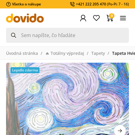
Všetko o nákupe
+421 222 205 470
(Po-Pi: 7 - 16)
0
Úvodná stránka
🔥 Totálny výpredaj
Tapety
Tapeta Hvi
Lepidlo zdarma