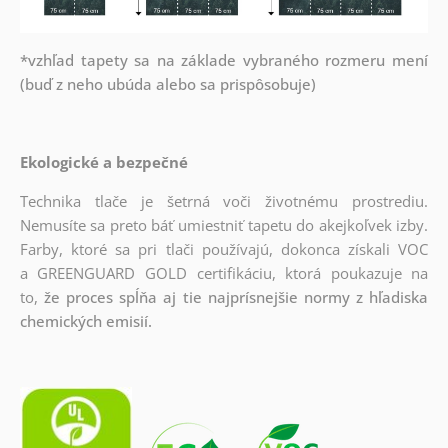
*vzhľad tapety sa na základe vybraného rozmeru mení
(buď z neho ubúda alebo sa prispôsobuje)
Ekologické a bezpečné
Technika tlače je šetrná voči životnému prostrediu.
Nemusíte sa preto báť umiestniť tapetu do akejkoľvek izby.
Farby, ktoré sa pri tlači používajú, dokonca získali VOC
a GREENGUARD GOLD certifikáciu, ktorá poukazuje na
to,
že proces spĺňa aj tie najprísnejšie normy z hľadiska
chemických emisií.