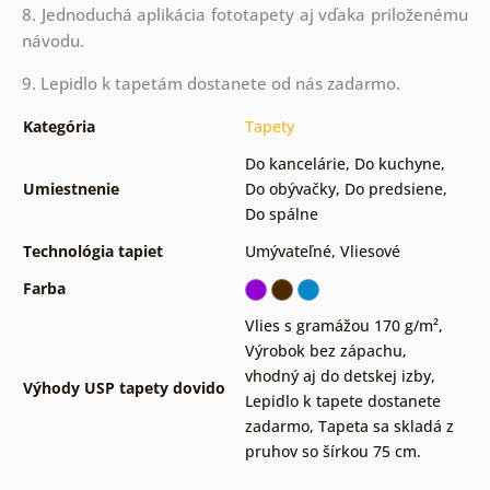
8. Jednoduchá aplikácia fototapety aj vďaka priloženému
návodu.
9. Lepidlo k tapetám dostanete od nás zadarmo.
Kategória
Tapety
Do kancelárie
,
Do kuchyne
,
Umiestnenie
Do obývačky
,
Do predsiene
,
Do spálne
Technológia tapiet
Umývateľné
,
Vliesové
Farba
Vlies s gramážou 170 g/m²
,
Výrobok bez zápachu,
vhodný aj do detskej izby
,
Výhody USP tapety dovido
Lepidlo k tapete dostanete
zadarmo
,
Tapeta sa skladá z
pruhov so šírkou 75 cm.