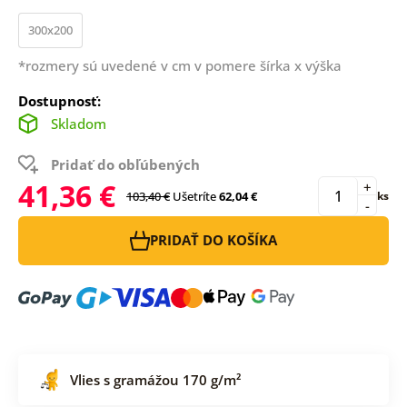
300x200
*rozmery sú uvedené v cm v pomere šírka x výška
Dostupnosť:
Skladom
Pridať do obľúbených
41,36 €
+
103,40 €
Ušetríte
62,04 €
ks
-
PRIDAŤ DO KOŠÍKA
Vlies s gramážou 170 g/m²