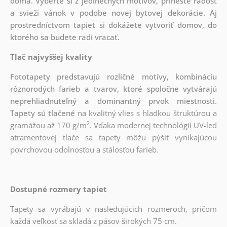
doma. Vyberte si z jedinečných motívov, prineste radosť
a svieži vánok v podobe novej bytovej dekorácie. Aj
prostredníctvom tapiet si dokážete vytvoriť domov, do
ktorého sa budete radi vracať.
Tlač najvyššej kvality
Fototapety predstavujú rozličné motívy, kombináciu
rôznorodých farieb a tvarov, ktoré spoločne vytvárajú
neprehliadnuteľný a dominantný prvok miestnosti.
Tapety sú tlačené
na kvalitný vlies s hladkou štruktúrou a
2
gramážou až
170 g/m
. Vďaka modernej technológii UV-led
atramentovej tlače sa tapety môžu pýšiť vynikajúcou
povrchovou odolnosťou a stálosťou farieb.
Dostupné rozmery tapiet
Tapety sa vyrábajú v nasledujúcich rozmeroch, pričom
každá veľkosť sa skladá z pásov širokých 75 cm.