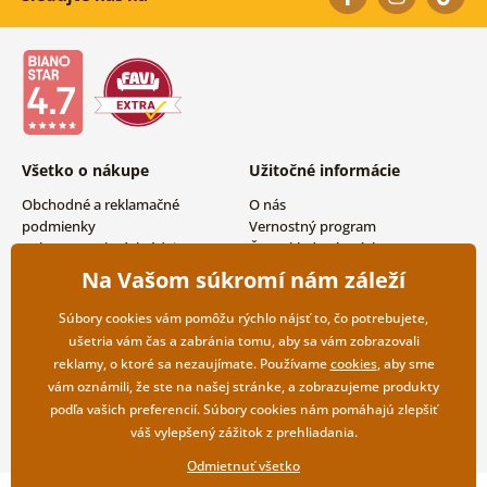
Všetko o nákupe
Užitočné informácie
Obchodné a reklamačné
O nás
podmienky
Vernostný program
Ochrana osobných údajov
Často kladené otázky
Možnosti dopravy a platby
Magazín
Na Vašom súkromí nám záleží
Vrátenie tovaru
Kontakty
Veľkoobchodná spolupráca
Súbory cookies vám pomôžu rýchlo nájsť to, čo potrebujete,
ušetria vám čas a zabránia tomu, aby sa vám zobrazovali
reklamy, o ktoré sa nezaujímate. Používame
cookies
, aby sme
vám oznámili, že ste na našej stránke, a zobrazujeme produkty
podľa vašich preferencií. Súbory cookies nám pomáhajú zlepšiť
váš vylepšený zážitok z prehliadania.
Odmietnuť všetko