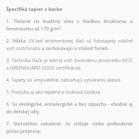
Špecifiká tapiet v kocke
1. Tlačené na kvalitný vlies s hladkou štruktúrou a
2
hmotnosťou až 170 g/m
.
2. Vďaka
UV-led atramentovej tlači sú fototapety odolné
voči roztrhnutiu a
zachovávajú si stálosť farieb.
3.
Technika tlače je šetrná voči životnému prostrediu (VOC
a GREENGUARD GOLD certifikácia).
4. Tapety sú umývateľné, zabraňujú vytváraniu plesní.
5. Poslúžia aj ako tepelná a zvuková izolácia.
6. S
ú ekologické, antialergické a bez zápachu - vhodné aj
do detskej izby.
7. Starostlivo zabalené, čo znižuje riziko poškodenia
počas prepravy.