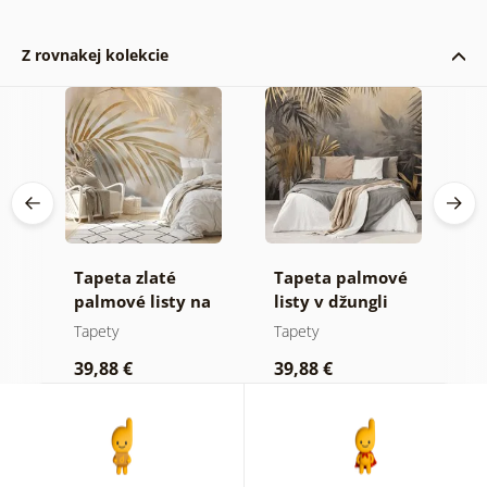
Z rovnakej kolekcie
Tapeta zlaté
Tapeta palmové
F
palmové listy na
listy v džungli
z
a
béžovom pozadí
Tapety
Tapety
T
39,88 €
39,88 €
3