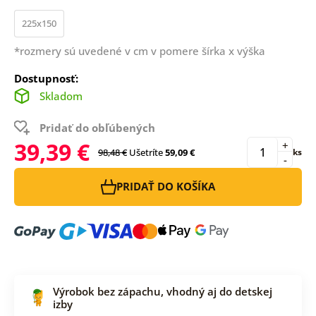
225x150
*rozmery sú uvedené v cm v pomere šírka x výška
Dostupnosť:
Skladom
Pridať do obľúbených
39,39 €
+
98,48 €
Ušetríte
59,09 €
ks
-
PRIDAŤ DO KOŠÍKA
Výrobok bez zápachu, vhodný aj do detskej
izby