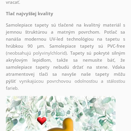
vracať.
Tlač najvyššej kvality
Samolepiace tapety sú tlačené na kvalitný materiál s
jemnou štruktúrou a matným povrchom. Potlač sa
nanáša modernou UV-led technológiou na tapetu s
hrúbkou 90 µm. Samolepiace tapety sú PVC-free
(
neobsahujú
polyvinylchlorid)
. Tapety sú pokryté silným
akrylovým lepidlom, takže sa nemusíte báť, že
samolepiace tapety nebudú držať na stene. Vďaka
atramentovej tlači sa navyše naše tapety môžu
pýšiť
vynikajúcou povrchovou odolnosťou a stálosťou
farieb.