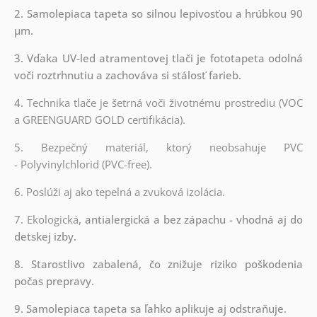
2. Samolepiaca tapeta so silnou lepivosťou a hrúbkou 90
µm.
3. Vďaka UV-led atramentovej tlači je fototapeta odolná
voči roztrhnutiu a zachováva si stálosť farieb.
4.
Technika tlače je šetrná voči životnému prostrediu (VOC
a GREENGUARD GOLD certifikácia).
5. Bezpečný materiál, ktorý neobsahuje PVC
- Polyvinylchlorid (PVC-free).
6. Poslúži aj ako tepelná a zvuková izolácia.
7. Ekologická
, antialergická a bez zápachu - vhodná aj do
detskej izby.
8. Starostlivo zabalená, čo znižuje riziko poškodenia
počas prepravy.
9. Samolepiaca tapeta sa ľahko aplikuje aj odstraňuje.