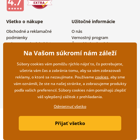
Všetko o nákupe
Užitočné informácie
Obchodné a reklamačné
O nás
podmienky
Vernostný program
Ochrana osobných údajov
Často kladené otázky
Možnosti dopravy a platby
Magazín
Na Vašom súkromí nám záleží
Vrátenie tovaru
Kontakty
Veľkoobchodná spolupráca
Súbory cookies vám pomôžu rýchlo nájsť to, čo potrebujete,
ušetria vám čas a zabránia tomu, aby sa vám zobrazovali
reklamy, o ktoré sa nezaujímate. Používame
cookies
, aby sme
vám oznámili, že ste na našej stránke, a zobrazujeme produkty
podľa vašich preferencií. Súbory cookies nám pomáhajú zlepšiť
váš vylepšený zážitok z prehliadania.
Odmietnuť všetko
Copyright ©2019 © Dovido.sk.
Přijať všetko
Webdesign
Litvanyi.sk
| E-shop vytvorila