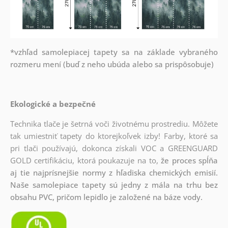
*vzhľad samolepiacej tapety sa na základe vybraného
rozmeru mení (buď z neho ubúda alebo sa prispôsobuje)
Ekologické a bezpečné
Technika tlače je šetrná voči životnému prostrediu. Môžete
tak umiestniť tapety do ktorejkoľvek izby! Farby, ktoré sa
pri tlači používajú, dokonca získali VOC a GREENGUARD
GOLD certifikáciu, ktorá poukazuje na to,
že proces spĺňa
aj tie najprísnejšie normy z hľadiska chemických emisií.
Naše samolepiace tapety sú jedny z mála na trhu bez
obsahu PVC, pričom lepidlo je založené na báze vody.