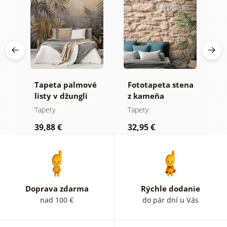
Tapeta palmové
Fototapeta stena
S
listy v džungli
z kameňa
t
e
Tapety
Tapety
T
39,88 €
32,95 €
1
Doprava zdarma
Rýchle dodanie
nad 100 €
do pár dní u Vás