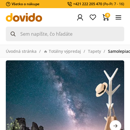
Všetko o nákupe
+421 222 205 470
(Po-Pi: 7 - 16)
0
Úvodná stránka
🔥 Totálny výpredaj
Tapety
Samolepiac