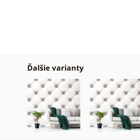
Žiadn
Overe
zákaz
29. 07
2026
Ďalšie varianty