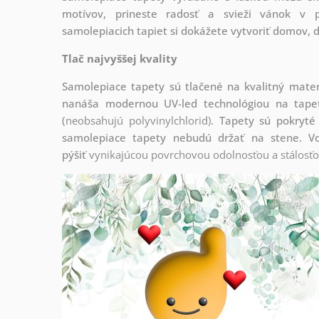
motívov, prineste radosť a svieži vánok v p
samolepiacich tapiet si dokážete vytvoriť domov, d
Tlač najvyššej kvality
Samolepiace tapety sú tlačené na kvalitný mate
nanáša modernou UV-led technológiou na tape
(
neobsahujú
polyvinylchlorid)
. Tapety sú pokryté
samolepiace tapety nebudú držať na stene. V
pýšiť
vynikajúcou povrchovou odolnosťou a stálosťou