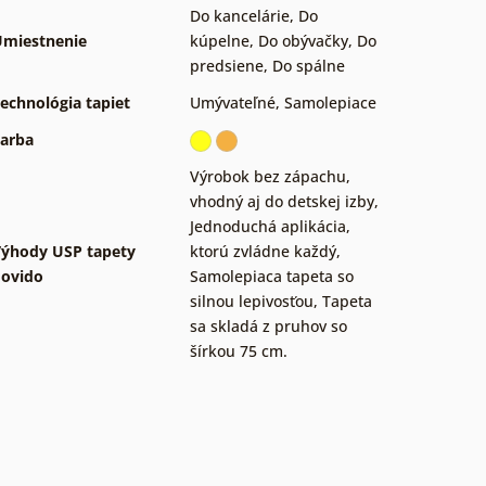
Do kancelárie
,
Do
miestnenie
kúpelne
,
Do obývačky
,
Do
predsiene
,
Do spálne
echnológia tapiet
Umývateľné
,
Samolepiace
arba
Výrobok bez zápachu,
vhodný aj do detskej izby
,
Jednoduchá aplikácia,
ýhody USP tapety
ktorú zvládne každý
,
ovido
Samolepiaca tapeta so
silnou lepivosťou
,
Tapeta
sa skladá z pruhov so
šírkou 75 cm.