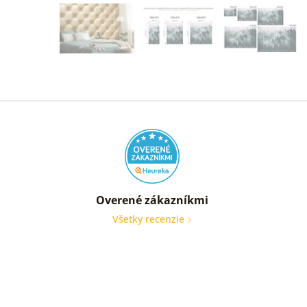
Overené zákazníkmi
Všetky recenzie
Som
veľmi
spoko
Obraz
je