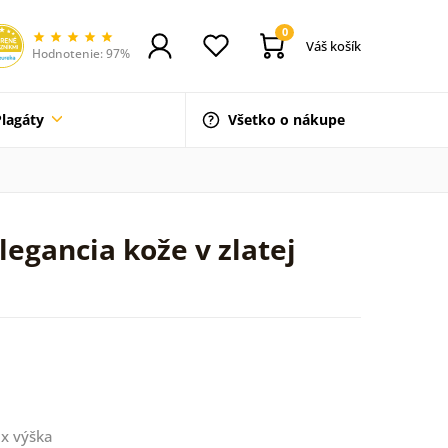
0
Váš košík
Hodnotenie: 97%
Plagáty
Všetko o nákupe
egancia kože v zlatej
x výška