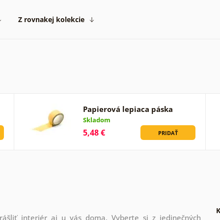
Z rovnakej kolekcie
Papierová lepiaca páska
Skladom
5,48 €
PRIDAŤ
K
šliť interiér aj u vás doma. Vyberte si z jedinečných