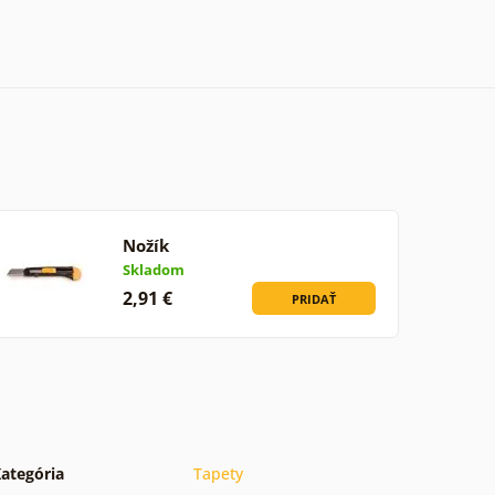
Nožík
Skladom
2,91 €
PRIDAŤ
ategória
Tapety