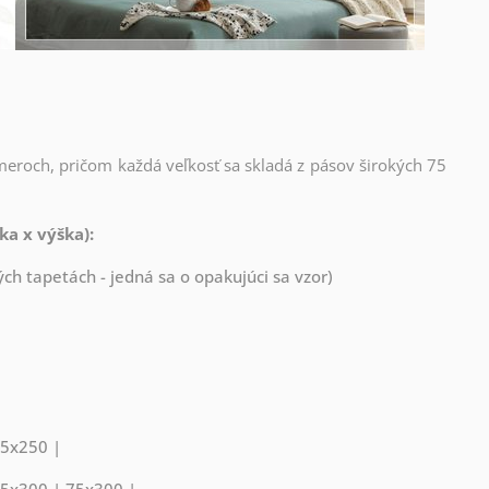
meroch, pričom každá veľkosť sa skladá z pásov širokých 75
ka x výška):
ch tapetách - jedná sa o opakujúci sa vzor)
75x250 |
75x300 | 75x300 |