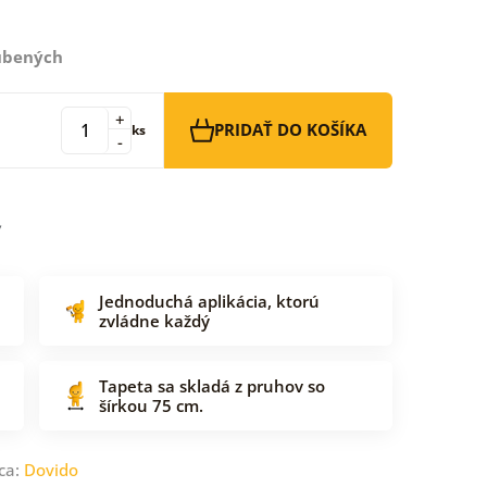
ľúbených
+
PRIDAŤ DO KOŠÍKA
ks
-
Jednoduchá aplikácia, ktorú
zvládne každý
Tapeta sa skladá z pruhov so
šírkou 75 cm.
ca:
Dovido