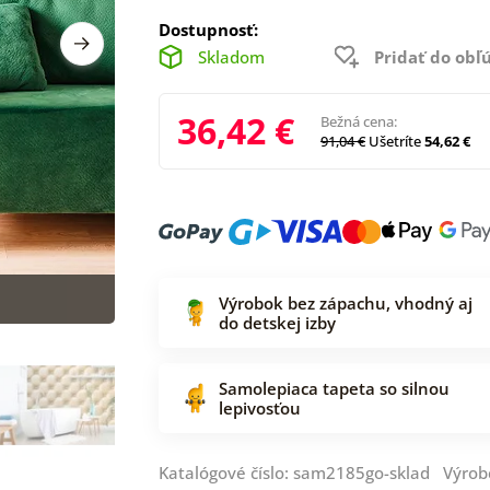
Dostupnosť:
Skladom
Pridať do ob
36,42 €
Bežná cena:
91,04 €
Ušetríte
54,62 €
Výrobok bez zápachu, vhodný aj
do detskej izby
Samolepiaca tapeta so silnou
lepivosťou
Katalógové číslo: sam2185go-sklad Výrob