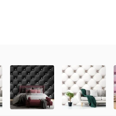
a
ný
ník
.