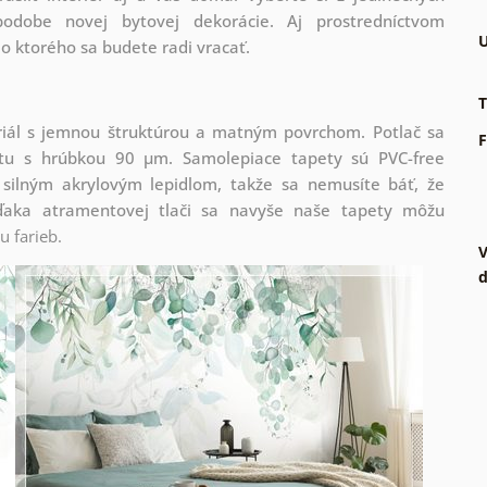
odobe novej bytovej dekorácie. Aj prostredníctvom
U
o ktorého sa budete radi vracať.
T
riál s jemnou štruktúrou a matným povrchom. Potlač sa
F
tu s hrúbkou 90 µm. Samolepiace tapety sú PVC-free
 silným akrylovým lepidlom, takže sa nemusíte báť, že
ďaka atramentovej tlači sa navyše naše tapety môžu
 farieb.
V
d