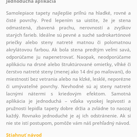
Jednoduchá aplikácia
Samolepiace tapety najlepšie priľnú na hladké, rovné a
čisté povrchy. Pred lepením sa uistite, že je stena
odmastená, zbavená prachu, nerovností a zvyškov
starých farieb. Ideálne sú pevné a suché sadrokartónové
priečky alebo steny natreté matnou či polomatnou
akrylátovou farbou. Ak bola stena predtým veľmi savá,
odporúčame ju napenetrovať. Naopak, neodporúčame
aplikáciu na drsné alebo štruktúrované omietky, vlhké či
čerstvo natreté steny (menej ako 14 dní po maľovaní), do
miestností bez vetrania alebo na klzké, lesklé, neporézne
či umývateľné povrchy. Nevhodné sú aj steny natreté
lacnými nátermi s kriedovým efektom. Samotná
aplikácia je jednoduchá – vďaka vysokej lepivosti a
pružnosti lepidla tapety dobre držia a zvládne to naozaj
každý. Rovnako jednoduché je aj ich odstránenie. Ak si
nie ste istí postupom, pomôže vám náš prehľadný návod.
Stiahnuť návod