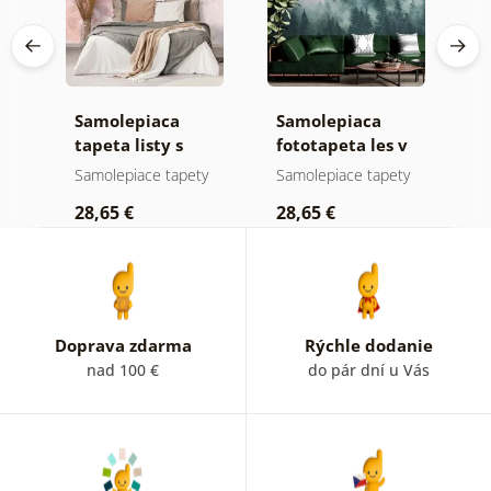
Samolepiaca
Samolepiaca
S
a
tapeta listy s
fototapeta les v
t
pastelovým
hmle
z
y
Samolepiace tapety
Samolepiace tapety
S
nádychom
p
28,65 €
28,65 €
2
b
k
Doprava zdarma
Rýchle dodanie
nad 100 €
do pár dní u Vás