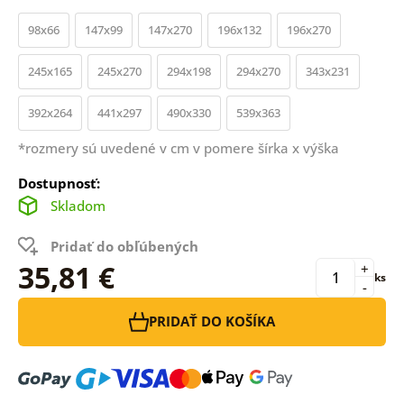
98x66
147x99
147x270
196x132
196x270
245x165
245x270
294x198
294x270
343x231
392x264
441x297
490x330
539x363
*rozmery sú uvedené v cm v pomere šírka x výška
Dostupnosť:
Skladom
Pridať do obľúbených
35,81 €
+
ks
-
PRIDAŤ DO KOŠÍKA