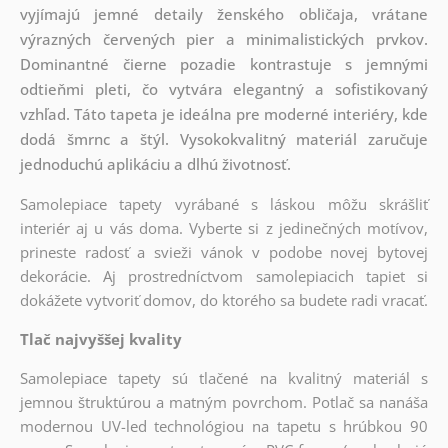
vyjímajú jemné detaily ženského obličaja, vrátane
výrazných červených pier a minimalistických prvkov.
Dominantné čierne pozadie kontrastuje s jemnými
odtieňmi pleti, čo vytvára elegantný a sofistikovaný
vzhľad. Táto tapeta je ideálna pre moderné interiéry, kde
dodá šmrnc a štýl. Vysokokvalitný materiál zaručuje
jednoduchú aplikáciu a dlhú životnosť.
Samolepiace tapety vyrábané s láskou môžu skrášliť
interiér aj u vás doma. Vyberte si z jedinečných motívov,
prineste radosť a svieži vánok v podobe novej bytovej
dekorácie. Aj prostredníctvom samolepiacich tapiet si
dokážete vytvoriť domov, do ktorého sa budete radi vracať.
Tlač najvyššej kvality
Samolepiace tapety sú tlačené na kvalitný materiál s
jemnou štruktúrou a matným povrchom. Potlač sa nanáša
modernou UV-led technológiou na tapetu s hrúbkou 90