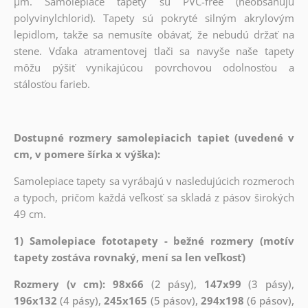
µm. Samolepiace tapety sú PVC-free (neobsahujú
polyvinylchlorid). Tapety sú pokryté silným akrylovým
lepidlom, takže sa nemusíte obávať, že nebudú držať na
stene. Vďaka atramentovej tlači sa navyše naše tapety
môžu pýšiť vynikajúcou povrchovou odolnosťou a
stálosťou farieb.
Dostupné rozmery samolepiacich tapiet (uvedené v
cm, v pomere šírka x výška):
Samolepiace tapety sa vyrábajú v nasledujúcich rozmeroch
a typoch, pričom každá veľkosť sa skladá z pásov širokých
49 cm.
1) Samolepiace fototapety - bežné rozmery (motív
tapety zostáva rovnaký, mení sa len veľkosť)
Rozmery (v cm): 98x66
(2 pásy),
147x99
(3 pásy),
196x132
(4 pásy),
245x165
(5 pásov),
294x198
(6 pásov),