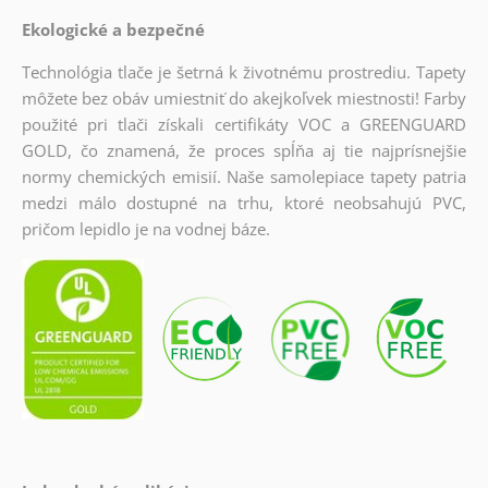
Ekologické a bezpečné
Technológia tlače je šetrná k životnému prostrediu. Tapety
môžete bez obáv umiestniť do akejkoľvek miestnosti! Farby
použité pri tlači získali certifikáty VOC a GREENGUARD
GOLD, čo znamená, že proces spĺňa aj tie najprísnejšie
normy chemických emisií. Naše samolepiace tapety patria
medzi málo dostupné na trhu, ktoré neobsahujú PVC,
pričom lepidlo je na vodnej báze.