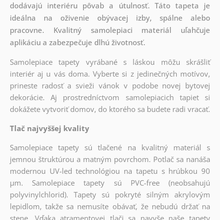
dodávajú interiéru pôvab a útulnosť. Táto tapeta je
ideálna na oživenie obývacej izby, spálne alebo
pracovne. Kvalitný samolepiaci materiál uľahčuje
aplikáciu a zabezpečuje dlhú životnosť.
Samolepiace tapety vyrábané s láskou môžu skrášliť
interiér aj u vás doma. Vyberte si z jedinečných motívov,
prineste radosť a svieži vánok v podobe novej bytovej
dekorácie. Aj prostredníctvom samolepiacich tapiet si
dokážete vytvoriť domov, do ktorého sa budete radi vracať.
Tlač najvyššej kvality
Samolepiace tapety sú tlačené na kvalitný materiál s
jemnou štruktúrou a matným povrchom. Potlač sa nanáša
modernou UV-led technológiou na tapetu s hrúbkou 90
µm. Samolepiace tapety sú PVC-free (neobsahujú
polyvinylchlorid). Tapety sú pokryté silným akrylovým
lepidlom, takže sa nemusíte obávať, že nebudú držať na
stene. Vďaka atramentovej tlači sa navyše naše tapety