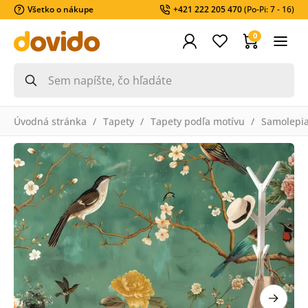
Všetko o nákupe
+421 222 205 470
(Po-Pi: 7 - 16)
0
Úvodná stránka
Tapety
Tapety podľa motívu
Samolepia