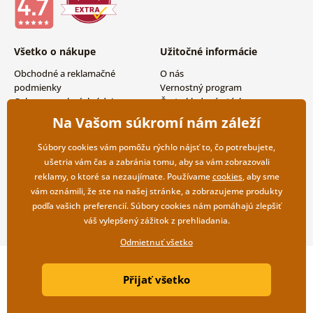
Všetko o nákupe
Užitočné informácie
Obchodné a reklamačné
O nás
podmienky
Vernostný program
Ochrana osobných údajov
Často kladené otázky
Možnosti dopravy a platby
Magazín
Na Vašom súkromí nám záleží
Vrátenie tovaru
Kontakty
Veľkoobchodná spolupráca
Súbory cookies vám pomôžu rýchlo nájsť to, čo potrebujete,
ušetria vám čas a zabránia tomu, aby sa vám zobrazovali
reklamy, o ktoré sa nezaujímate. Používame
cookies
, aby sme
vám oznámili, že ste na našej stránke, a zobrazujeme produkty
podľa vašich preferencií. Súbory cookies nám pomáhajú zlepšiť
váš vylepšený zážitok z prehliadania.
Odmietnuť všetko
Copyright ©2019 © Dovido.sk.
Přijať všetko
Webdesign
Litvanyi.sk
| E-shop vytvorila