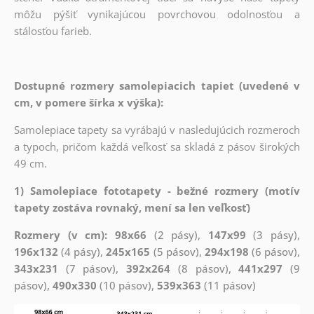
môžu pýšiť vynikajúcou povrchovou odolnosťou a
stálosťou farieb.
Dostupné rozmery samolepiacich tapiet (uvedené v
cm, v pomere šírka x výška):
Samolepiace tapety sa vyrábajú v nasledujúcich rozmeroch
a typoch, pričom každá veľkosť sa skladá z pásov širokých
49 cm.
1) Samolepiace fototapety - bežné rozmery (motív
tapety zostáva rovnaký, mení sa len veľkosť)
Rozmery (v cm): 98x66
(2 pásy),
147x99
(3 pásy),
196x132
(4 pásy),
245x165
(5 pásov),
294x198
(6 pásov),
343x231
(7 pásov),
392x264
(8 pásov),
441x297
(9
pásov),
490x330
(10 pásov),
539x363
(11 pásov)