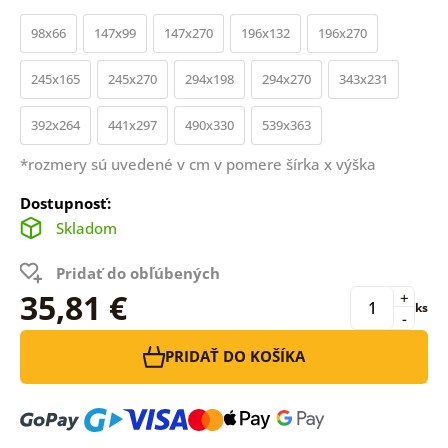
98x66
147x99
147x270
196x132
196x270
245x165
245x270
294x198
294x270
343x231
392x264
441x297
490x330
539x363
*rozmery sú uvedené v cm v pomere šírka x výška
Dostupnosť:
Skladom
Pridať do obľúbených
35,81 €
+
ks
-
PRIDAŤ DO KOŠÍKA