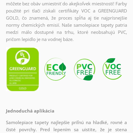
môžete bez obáv umiestniť do akejkoľvek miestnosti! Farby
použité pri tlači získali certifikáty VOC a GREENGUARD
GOLD, čo znamená, že proces spĺňa aj tie najprísnejšie
normy chemických emisií. Naše samolepiace tapety patria
medzi málo dostupné na trhu, ktoré neobsahujú PVC,
pričom lepidlo je na vodnej báze.
Jednoduchá aplikácia
Samolepiace tapety najlepšie priľnú na hladké, rovné a
čisté povrchy. Pred lepením sa uistite, že je stena