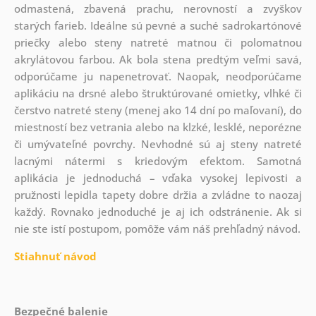
odmastená, zbavená prachu, nerovností a zvyškov
starých farieb. Ideálne sú pevné a suché sadrokartónové
priečky alebo steny natreté matnou či polomatnou
akrylátovou farbou. Ak bola stena predtým veľmi savá,
odporúčame ju napenetrovať. Naopak, neodporúčame
aplikáciu na drsné alebo štruktúrované omietky, vlhké či
čerstvo natreté steny (menej ako 14 dní po maľovaní), do
miestností bez vetrania alebo na klzké, lesklé, neporézne
či umývateľné povrchy. Nevhodné sú aj steny natreté
lacnými nátermi s kriedovým efektom. Samotná
aplikácia je jednoduchá – vďaka vysokej lepivosti a
pružnosti lepidla tapety dobre držia a zvládne to naozaj
každý. Rovnako jednoduché je aj ich odstránenie. Ak si
nie ste istí postupom, pomôže vám náš prehľadný návod.
Stiahnuť návod
Bezpečné balenie