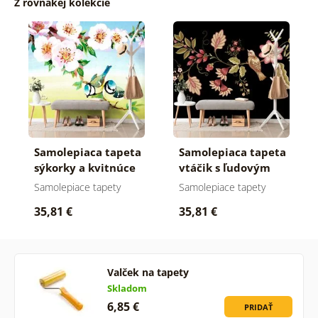
Z rovnakej kolekcie
Samolepiaca tapeta
Samolepiaca tapeta
sýkorky a kvitnúce
vtáčik s ľudovým
kvety
motívom
Samolepiace tapety
Samolepiace tapety
35,81 €
35,81 €
Valček na tapety
Skladom
6,85 €
PRIDAŤ