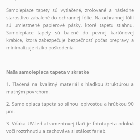
Samolepiace tapety sú vytlačené, zrolované a následne
starostlivo zabalené do ochrannej fólie. Na ochrannej fólii
sú umiestnené papierové pásky, ktoré tapetu stiahnu.
Samolepiace tapety sú balené do pevnej kartónovej
krabice, ktorá zabezpečuje bezpečnosť počas prepravy a
minimalizuje riziko poškodenia.
Naša samolepiaca tapeta v skratke
1. Tlačená na kvalitný materiál s hladkou štruktúrou a
matným povrchom.
2. Samolepiaca tapeta so silnou lepivosťou a hrúbkou 90
µm.
3. Vďaka UV-led atramentovej tlači je fototapeta odolná
voči roztrhnutiu a zachováva si stálosť farieb.