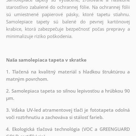
starostlivo zabalené do ochrannej fólie. Na ochrannej fólii
sú umiestnené papierové pásky, ktoré tapetu stiahnu.
Samolepiace tapety sú balené do pevnej kartónovej
krabice, ktorá zabezpečuje bezpečnosť počas prepravy a
minimalizuje riziko poškodenia.
Naša samolepiaca tapeta v skratke
1. Tlačená na kvalitný materiál s hladkou štruktúrou a
matným povrchom.
2. Samolepiaca tapeta so silnou lepivosťou a hrúbkou 90
µm.
3. Vďaka UV-led atramentovej tlači je fototapeta odolná
voči roztrhnutiu a zachováva si stálosť farieb.
4. Ekologická tlačová technológia (VOC a GREENGUARD