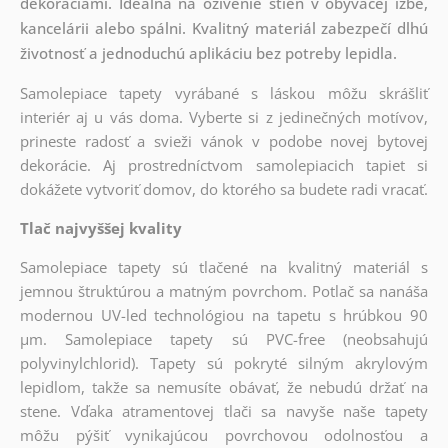
dekoráciami. Ideálna na oživenie stien v obývacej izbe,
kancelárii alebo spálni. Kvalitný materiál zabezpečí dlhú
životnosť a jednoduchú aplikáciu bez potreby lepidla.
Samolepiace tapety vyrábané s láskou môžu skrášliť
interiér aj u vás doma. Vyberte si z jedinečných motívov,
prineste radosť a svieži vánok v podobe novej bytovej
dekorácie. Aj prostredníctvom samolepiacich tapiet si
dokážete vytvoriť domov, do ktorého sa budete radi vracať.
Tlač najvyššej kvality
Samolepiace tapety sú tlačené na kvalitný materiál s
jemnou štruktúrou a matným povrchom. Potlač sa nanáša
modernou UV-led technológiou na tapetu s hrúbkou 90
µm. Samolepiace tapety sú PVC-free (neobsahujú
polyvinylchlorid). Tapety sú pokryté silným akrylovým
lepidlom, takže sa nemusíte obávať, že nebudú držať na
stene. Vďaka atramentovej tlači sa navyše naše tapety
môžu pýšiť vynikajúcou povrchovou odolnosťou a