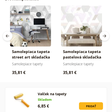
Samolepiaca tapeta
Samolepiaca tapeta
street art skladačka
pastelová skladačka
vzorov
vzorov
Samolepiace tapety
Samolepiace tapety
35,81 €
35,81 €
Valček na tapety
Skladom
6,85 €
PRIDAŤ