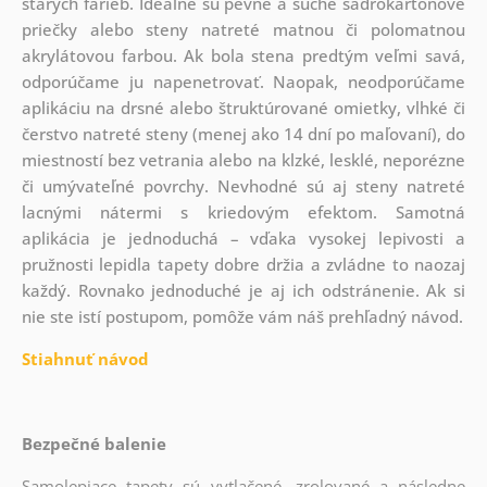
starých farieb. Ideálne sú pevné a suché sadrokartónové
priečky alebo steny natreté matnou či polomatnou
akrylátovou farbou. Ak bola stena predtým veľmi savá,
odporúčame ju napenetrovať. Naopak, neodporúčame
aplikáciu na drsné alebo štruktúrované omietky, vlhké či
čerstvo natreté steny (menej ako 14 dní po maľovaní), do
miestností bez vetrania alebo na klzké, lesklé, neporézne
či umývateľné povrchy. Nevhodné sú aj steny natreté
lacnými nátermi s kriedovým efektom. Samotná
aplikácia je jednoduchá – vďaka vysokej lepivosti a
pružnosti lepidla tapety dobre držia a zvládne to naozaj
každý. Rovnako jednoduché je aj ich odstránenie. Ak si
nie ste istí postupom, pomôže vám náš prehľadný návod.
Stiahnuť návod
Bezpečné balenie
Samolepiace tapety sú vytlačené, zrolované a následne