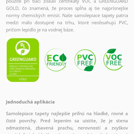
použité pri tlači získali certifikáty VOC a GREENGUARD
GOLD, čo znamená, že proces spĺňa aj tie najprísnejšie
normy chemických emisií. Naše samolepiace tapety patria
medzi málo dostupné na trhu, ktoré neobsahujú PVC,
pričom lepidlo je na vodnej báze.
Jednoduchá aplikácia
Samolepiace tapety najlepšie priľnú na hladké, rovné a
čisté povrchy. Pred lepením sa uistite, že je stena
odmastená, zbavená prachu, nerovností a zvyškov