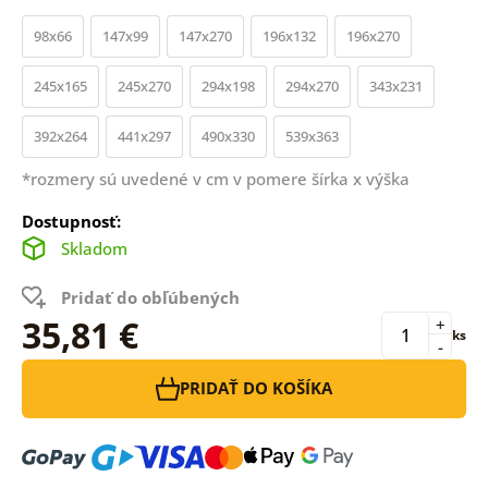
98x66
147x99
147x270
196x132
196x270
245x165
245x270
294x198
294x270
343x231
392x264
441x297
490x330
539x363
*rozmery sú uvedené v cm v pomere šírka x výška
Dostupnosť:
Skladom
Pridať do obľúbených
35,81 €
+
ks
-
PRIDAŤ DO KOŠÍKA