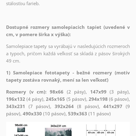
stálosťou farieb.
Dostupné rozmery samolepiacich tapiet (uvedené v
cm, v pomere šírka x výška):
Samolepiace tapety sa vyrábajú v nasledujúcich rozmeroch
a typoch, pričom každá veľkosť sa skladá z pásov širokých
49 cm.
1) Samolepiace fototapety - bežné rozmery (motív
tapety zostáva rovnaký, mení sa len veľkosť)
Rozmery (v cm): 98x66
(2 pásy),
147x99
(3 pásy),
196x132
(4 pásy),
245x165
(5 pásov),
294x198
(6 pásov),
343x231
(7 pásov),
392x264
(8 pásov),
441x297
(9
pásov),
490x330
(10 pásov),
539x363
(11 pásov)