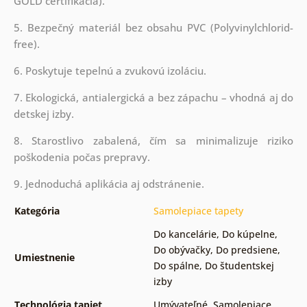
GOLD certifikácia).
5. Bezpečný materiál bez obsahu PVC (Polyvinylchlorid-
free).
6. Poskytuje tepelnú a zvukovú izoláciu.
7. Ekologická, antialergická a bez zápachu – vhodná aj do
detskej izby.
8. Starostlivo zabalená, čím sa minimalizuje riziko
poškodenia počas prepravy.
9. Jednoduchá aplikácia aj odstránenie.
Kategória
Samolepiace tapety
Do kancelárie
,
Do kúpelne
,
Do obývačky
,
Do predsiene
,
Umiestnenie
Do spálne
,
Do študentskej
izby
Technológia tapiet
Umývateľné
,
Samolepiace