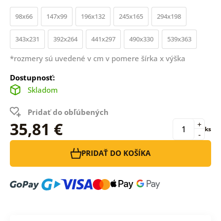
98x66
147x99
196x132
245x165
294x198
343x231
392x264
441x297
490x330
539x363
*rozmery sú uvedené v cm v pomere šírka x výška
Dostupnosť:
Skladom
Pridať do obľúbených
35,81 €
+
ks
-
PRIDAŤ DO KOŠÍKA