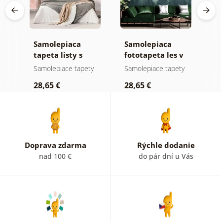
Samolepiaca
Samolepiaca
S
ž
tapeta listy s
fototapeta les v
t
pastelovým
hmle
n
y
Samolepiace tapety
Samolepiace tapety
S
nádychom
28,65 €
28,65 €
2
Doprava zdarma
Rýchle dodanie
nad 100 €
do pár dní u Vás