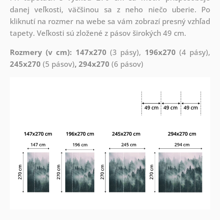
danej veľkosti, väčšinou sa z neho niečo uberie. Po
kliknutí na rozmer na webe sa vám zobrazí presný vzhľad
tapety. Veľkosti sú zložené z pásov širokých 49 cm.
Rozmery (v cm): 147x270
(3 pásy),
196x270
(4 pásy),
245x270
(5 pásov)
, 294x270
(6 pásov)