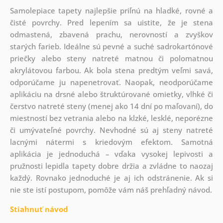
Samolepiace tapety najlepšie priľnú na hladké, rovné a
čisté povrchy. Pred lepením sa uistite, že je stena
odmastená, zbavená prachu, nerovností a zvyškov
starých farieb. Ideálne sú pevné a suché sadrokartónové
priečky alebo steny natreté matnou či polomatnou
akrylátovou farbou. Ak bola stena predtým veľmi savá,
odporúčame ju napenetrovať. Naopak, neodporúčame
aplikáciu na drsné alebo štruktúrované omietky, vlhké či
čerstvo natreté steny (menej ako 14 dní po maľovaní), do
miestností bez vetrania alebo na klzké, lesklé, neporézne
či umývateľné povrchy. Nevhodné sú aj steny natreté
lacnými nátermi s kriedovým efektom. Samotná
aplikácia je jednoduchá – vďaka vysokej lepivosti a
pružnosti lepidla tapety dobre držia a zvládne to naozaj
každý. Rovnako jednoduché je aj ich odstránenie. Ak si
nie ste istí postupom, pomôže vám náš prehľadný návod.
Stiahnuť návod