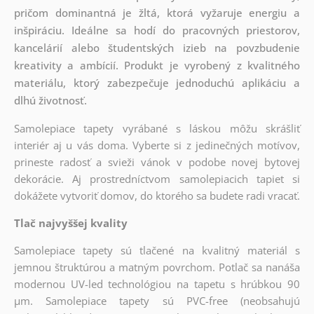
pričom dominantná je žltá, ktorá vyžaruje energiu a
inšpiráciu. Ideálne sa hodí do pracovných priestorov,
kancelárií alebo študentských izieb na povzbudenie
kreativity a ambícií. Produkt je vyrobený z kvalitného
materiálu, ktorý zabezpečuje jednoduchú aplikáciu a
dlhú životnosť.
Samolepiace tapety vyrábané s láskou môžu skrášliť
interiér aj u vás doma. Vyberte si z jedinečných motívov,
prineste radosť a svieži vánok v podobe novej bytovej
dekorácie. Aj prostredníctvom samolepiacich tapiet si
dokážete vytvoriť domov, do ktorého sa budete radi vracať.
Tlač najvyššej kvality
Samolepiace tapety sú tlačené na kvalitný materiál s
jemnou štruktúrou a matným povrchom. Potlač sa nanáša
modernou UV-led technológiou na tapetu s hrúbkou 90
µm. Samolepiace tapety sú PVC-free (neobsahujú