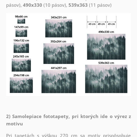
pásov),
490x330
(10 pásov),
539x363
(11 pásov)
2) Samolepiace fototapety, pri ktorých ide o výrez z
motívu
Pri tapetách s výškou 270 cm sa motív prispôsobuje