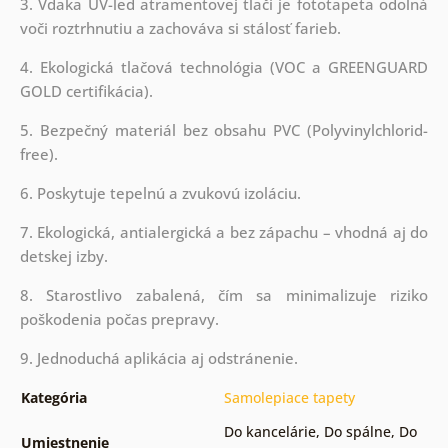
3. Vďaka UV-led atramentovej tlači je fototapeta odolná
voči roztrhnutiu a zachováva si stálosť farieb.
4. Ekologická tlačová technológia (VOC a GREENGUARD
GOLD certifikácia).
5. Bezpečný materiál bez obsahu PVC (Polyvinylchlorid-
free).
6. Poskytuje tepelnú a zvukovú izoláciu.
7. Ekologická, antialergická a bez zápachu – vhodná aj do
detskej izby.
8. Starostlivo zabalená, čím sa minimalizuje riziko
poškodenia počas prepravy.
9. Jednoduchá aplikácia aj odstránenie.
Kategória
Samolepiace tapety
Do kancelárie
,
Do spálne
,
Do
Umiestnenie