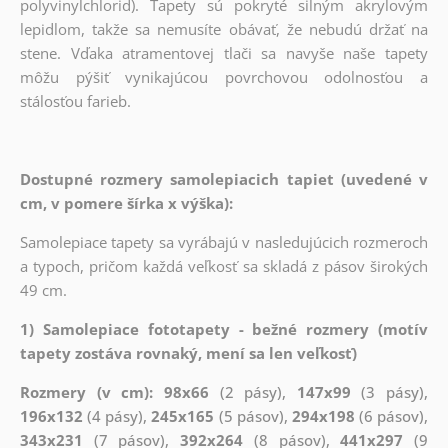
polyvinylchlorid). Tapety sú pokryté silným akrylovým
lepidlom, takže sa nemusíte obávať, že nebudú držať na
stene. Vďaka atramentovej tlači sa navyše naše tapety
môžu pýšiť vynikajúcou povrchovou odolnosťou a
stálosťou farieb.
Dostupné rozmery samolepiacich tapiet (uvedené v
cm, v pomere šírka x výška):
Samolepiace tapety sa vyrábajú v nasledujúcich rozmeroch
a typoch, pričom každá veľkosť sa skladá z pásov širokých
49 cm.
1) Samolepiace fototapety - bežné rozmery (motív
tapety zostáva rovnaký, mení sa len veľkosť)
Rozmery (v cm): 98x66
(2 pásy),
147x99
(3 pásy),
196x132
(4 pásy),
245x165
(5 pásov),
294x198
(6 pásov),
343x231
(7 pásov),
392x264
(8 pásov),
441x297
(9