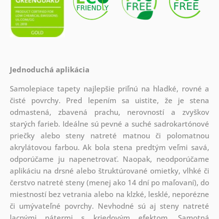
Jednoduchá aplikácia
Samolepiace tapety najlepšie priľnú na hladké, rovné a
čisté povrchy. Pred lepením sa uistite, že je stena
odmastená, zbavená prachu, nerovností a zvyškov
starých farieb. Ideálne sú pevné a suché sadrokartónové
priečky alebo steny natreté matnou či polomatnou
akrylátovou farbou. Ak bola stena predtým veľmi savá,
odporúčame ju napenetrovať. Naopak, neodporúčame
aplikáciu na drsné alebo štruktúrované omietky, vlhké či
čerstvo natreté steny (menej ako 14 dní po maľovaní), do
miestností bez vetrania alebo na klzké, lesklé, neporézne
či umývateľné povrchy. Nevhodné sú aj steny natreté
lacnými nátermi s kriedovým efektom. Samotná