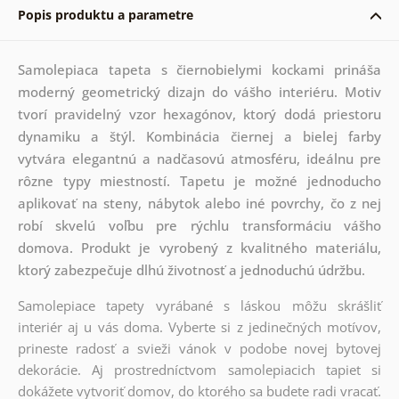
Popis produktu a parametre
Samolepiaca tapeta s čiernobielymi kockami prináša
moderný geometrický dizajn do vášho interiéru. Motiv
tvorí pravidelný vzor hexagónov, ktorý dodá priestoru
dynamiku a štýl. Kombinácia čiernej a bielej farby
vytvára elegantnú a nadčasovú atmosféru, ideálnu pre
rôzne typy miestností. Tapetu je možné jednoducho
aplikovať na steny, nábytok alebo iné povrchy, čo z nej
robí skvelú voľbu pre rýchlu transformáciu vášho
domova. Produkt je vyrobený z kvalitného materiálu,
ktorý zabezpečuje dlhú životnosť a jednoduchú údržbu.
Samolepiace tapety vyrábané s láskou môžu skrášliť
interiér aj u vás doma. Vyberte si z jedinečných motívov,
prineste radosť a svieži vánok v podobe novej bytovej
dekorácie. Aj prostredníctvom samolepiacich tapiet si
dokážete vytvoriť domov, do ktorého sa budete radi vracať.