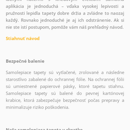
aplikácia je jednoduchá – vďaka vysokej lepivosti a
pružnosti lepidla tapety dobre držia a zvládne to naozaj
každý. Rovnako jednoduché je aj ich odstránenie. Ak si
nie ste istí postupom, pomôže vám náš prehľadný návod.
Stiahnuť návod
Bezpečné balenie
Samolepiace tapety sú vytlačené, zrolované a následne
starostlivo zabalené do ochrannej fólie. Na ochrannej fólii
sú umiestnené papierové pásky, ktoré tapetu stiahnu.
Samolepiace tapety sú balené do pevnej kartónovej
krabice, ktorá zabezpečuje bezpečnosť počas prepravy a
minimalizuje riziko poškodenia.
Naša samolepiaca tapeta v skratke