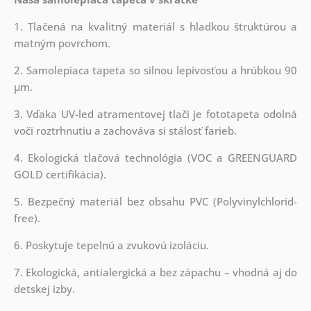
1. Tlačená na kvalitný materiál s hladkou štruktúrou a
matným povrchom.
2. Samolepiaca tapeta so silnou lepivosťou a hrúbkou 90
µm.
3. Vďaka UV-led atramentovej tlači je fototapeta odolná
voči roztrhnutiu a zachováva si stálosť farieb.
4. Ekologická tlačová technológia (VOC a GREENGUARD
GOLD certifikácia).
5. Bezpečný materiál bez obsahu PVC (Polyvinylchlorid-
free).
6. Poskytuje tepelnú a zvukovú izoláciu.
7. Ekologická, antialergická a bez zápachu – vhodná aj do
detskej izby.