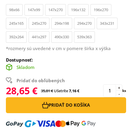
98x66
147x99
147x270
196x132
196x270
245x165
245x270
294x198
294x270
343x231
392x264
441x297
490x330
539x363
*rozmery sú uvedené v cm v pomere šírka x výška
Dostupnosť:
Skladom
Pridať do obľúbených
28,65 €
+
35,81 €
Ušetríte
7,16 €
ks
-
PRIDAŤ DO KOŠÍKA