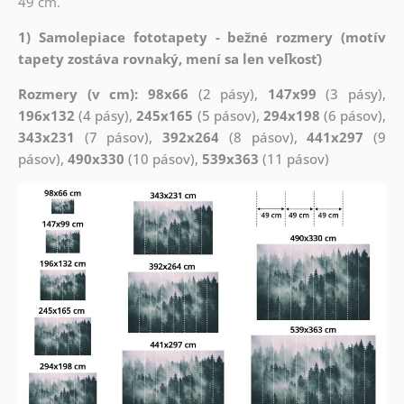
49 cm.
1) Samolepiace fototapety - bežné rozmery (motív
tapety zostáva rovnaký, mení sa len veľkosť)
Rozmery (v cm): 98x66
(2 pásy),
147x99
(3 pásy),
196x132
(4 pásy),
245x165
(5 pásov),
294x198
(6 pásov),
343x231
(7 pásov),
392x264
(8 pásov),
441x297
(9
pásov),
490x330
(10 pásov),
539x363
(11 pásov)