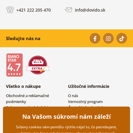
+421 222 205 470
info@dovido.sk
Sledujte nás na
Všetko o nákupe
Užitočné informácie
Obchodné a reklamačné
O nás
podmienky
Vernostný program
Ochrana osobných údajov
Často kladené otázky
Možnosti dopravy a platby
Magazín
Na Vašom súkromí nám záleží
Vrátenie tovaru
Kontakty
Veľkoobchodná spolupráca
Súbory cookies vám pomôžu rýchlo nájsť to, čo potrebujete,