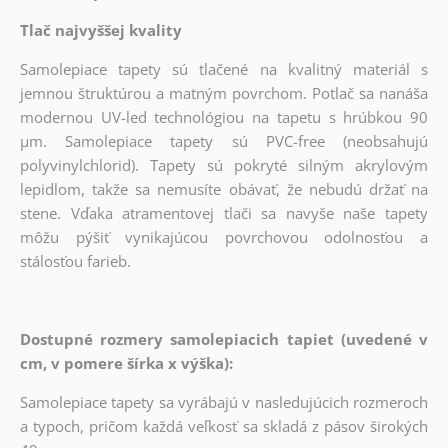
Tlač najvyššej kvality
Samolepiace tapety sú tlačené na kvalitný materiál s
jemnou štruktúrou a matným povrchom. Potlač sa nanáša
modernou UV-led technológiou na tapetu s hrúbkou 90
µm. Samolepiace tapety sú PVC-free (neobsahujú
polyvinylchlorid). Tapety sú pokryté silným akrylovým
lepidlom, takže sa nemusíte obávať, že nebudú držať na
stene. Vďaka atramentovej tlači sa navyše naše tapety
môžu pýšiť vynikajúcou povrchovou odolnosťou a
stálosťou farieb.
Dostupné rozmery samolepiacich tapiet (uvedené v
cm, v pomere šírka x výška):
Samolepiace tapety sa vyrábajú v nasledujúcich rozmeroch
a typoch, pričom každá veľkosť sa skladá z pásov širokých