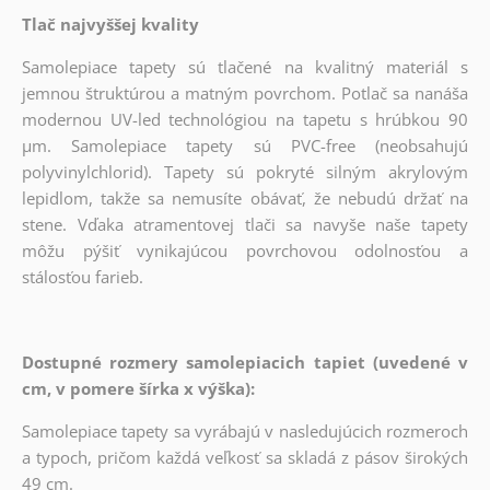
Tlač najvyššej kvality
Samolepiace tapety sú tlačené na kvalitný materiál s
jemnou štruktúrou a matným povrchom. Potlač sa nanáša
modernou UV-led technológiou na tapetu s hrúbkou 90
µm. Samolepiace tapety sú PVC-free (neobsahujú
polyvinylchlorid). Tapety sú pokryté silným akrylovým
lepidlom, takže sa nemusíte obávať, že nebudú držať na
stene. Vďaka atramentovej tlači sa navyše naše tapety
môžu pýšiť vynikajúcou povrchovou odolnosťou a
stálosťou farieb.
Dostupné rozmery samolepiacich tapiet (uvedené v
cm, v pomere šírka x výška):
Samolepiace tapety sa vyrábajú v nasledujúcich rozmeroch
a typoch, pričom každá veľkosť sa skladá z pásov širokých
49 cm.