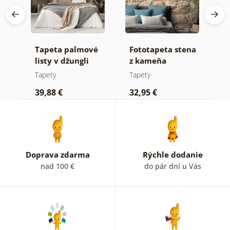
Tapeta palmové
Fototapeta stena
S
listy v džungli
z kameňa
t
e
Tapety
Tapety
T
39,88 €
32,95 €
1
Doprava zdarma
Rýchle dodanie
nad 100 €
do pár dní u Vás