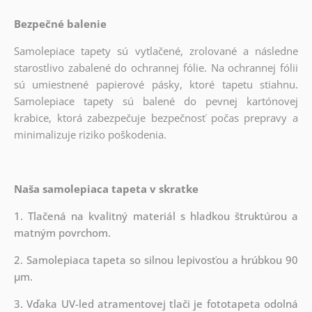
Bezpečné balenie
Samolepiace tapety sú vytlačené, zrolované a následne
starostlivo zabalené do ochrannej fólie. Na ochrannej fólii
sú umiestnené papierové pásky, ktoré tapetu stiahnu.
Samolepiace tapety sú balené do pevnej kartónovej
krabice, ktorá zabezpečuje bezpečnosť počas prepravy a
minimalizuje riziko poškodenia.
Naša samolepiaca tapeta v skratke
1. Tlačená na kvalitný materiál s hladkou štruktúrou a
matným povrchom.
2. Samolepiaca tapeta so silnou lepivosťou a hrúbkou 90
µm.
3. Vďaka UV-led atramentovej tlači je fototapeta odolná