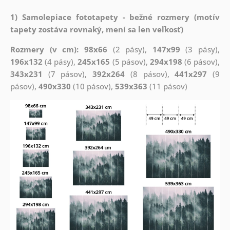
1) Samolepiace fototapety - bežné rozmery (motív
tapety zostáva rovnaký, mení sa len veľkosť)
Rozmery (v cm): 98x66
(2 pásy),
147x99
(3 pásy),
196x132
(4 pásy),
245x165
(5 pásov),
294x198
(6 pásov),
343x231
(7 pásov),
392x264
(8 pásov),
441x297
(9
pásov),
490x330
(10 pásov),
539x363
(11 pásov)