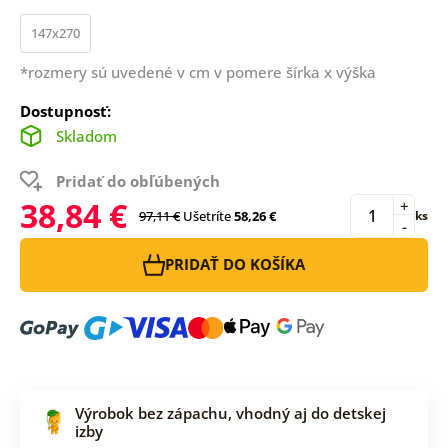
147x270
*rozmery sú uvedené v cm v pomere šírka x výška
Dostupnosť:
Skladom
Pridať do obľúbených
38,84 €
+
97,11 €
Ušetríte
58,26 €
ks
-
PRIDAŤ DO KOŠÍKA
Výrobok bez zápachu, vhodný aj do detskej
izby