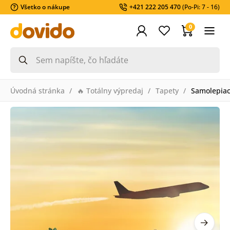
Všetko o nákupe
+421 222 205 470
(Po-Pi: 7 - 16)
0
Úvodná stránka
🔥 Totálny výpredaj
Tapety
Samolepiac