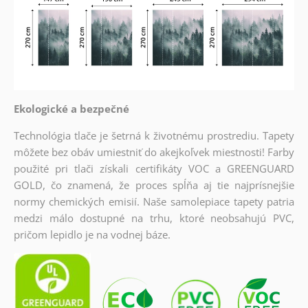
Ekologické a bezpečné
Technológia tlače je šetrná k životnému prostrediu. Tapety
môžete bez obáv umiestniť do akejkoľvek miestnosti! Farby
použité pri tlači získali certifikáty VOC a GREENGUARD
GOLD, čo znamená, že proces spĺňa aj tie najprísnejšie
normy chemických emisií. Naše samolepiace tapety patria
medzi málo dostupné na trhu, ktoré neobsahujú PVC,
pričom lepidlo je na vodnej báze.