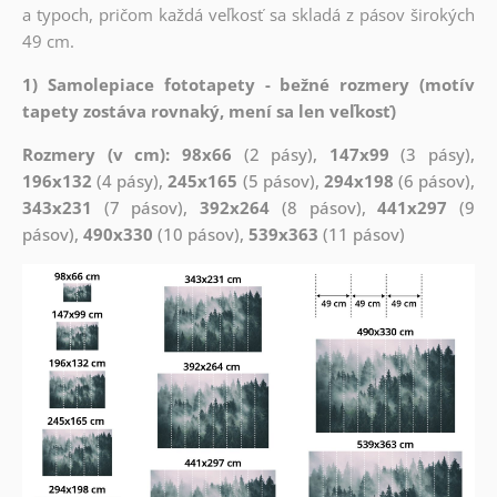
a typoch, pričom každá veľkosť sa skladá z pásov širokých
49 cm.
1) Samolepiace fototapety - bežné rozmery (motív
tapety zostáva rovnaký, mení sa len veľkosť)
Rozmery (v cm): 98x66
(2 pásy),
147x99
(3 pásy),
196x132
(4 pásy),
245x165
(5 pásov),
294x198
(6 pásov),
343x231
(7 pásov),
392x264
(8 pásov),
441x297
(9
pásov),
490x330
(10 pásov),
539x363
(11 pásov)