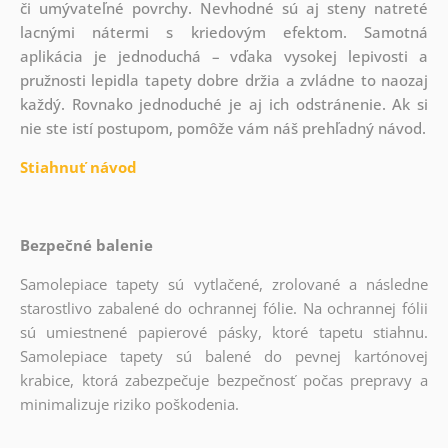
či umývateľné povrchy. Nevhodné sú aj steny natreté
lacnými nátermi s kriedovým efektom. Samotná
aplikácia je jednoduchá – vďaka vysokej lepivosti a
pružnosti lepidla tapety dobre držia a zvládne to naozaj
každý. Rovnako jednoduché je aj ich odstránenie. Ak si
nie ste istí postupom, pomôže vám náš prehľadný návod.
Stiahnuť návod
Bezpečné balenie
Samolepiace tapety sú vytlačené, zrolované a následne
starostlivo zabalené do ochrannej fólie. Na ochrannej fólii
sú umiestnené papierové pásky, ktoré tapetu stiahnu.
Samolepiace tapety sú balené do pevnej kartónovej
krabice, ktorá zabezpečuje bezpečnosť počas prepravy a
minimalizuje riziko poškodenia.