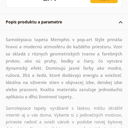
Popis produktu a parametre
Samolepiaca tapeta Memphis v pop-art štýle prináša
hravú a modernú atmosféru do každého priestoru. Vzor
sa skladá z rôznych geometrických tvarov a farebných
prvkov, ako sú pruhy, bodky a čiary, čo vytvára
dynamický efekt. Dominujú jasné farby ako modrá,
ružová, žltá a šedá, ktoré dodávajú energiu a sviežosť.
Ideálna na oživenie stien v obývacej izbe, detskej izbe
alebo pracovni. Kvalita materiálu zaručuje jednoduchú
aplikáciu a dlhú životnosť tapety.
Samolepiace tapety vyrábané s láskou môžu skrášliť
interiér aj u vás doma. Vyberte si z jedinečných motívov,
prineste radosť a svieži vánok v podobe novej bytovej