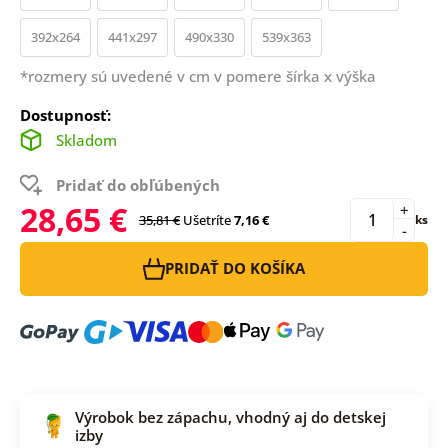
392x264
441x297
490x330
539x363
*rozmery sú uvedené v cm v pomere šírka x výška
Dostupnosť:
Skladom
Pridať do obľúbených
28,65 €
+
35,81 €
Ušetríte
7,16 €
ks
-
PRIDAŤ DO KOŠÍKA
Výrobok bez zápachu, vhodný aj do detskej
izby