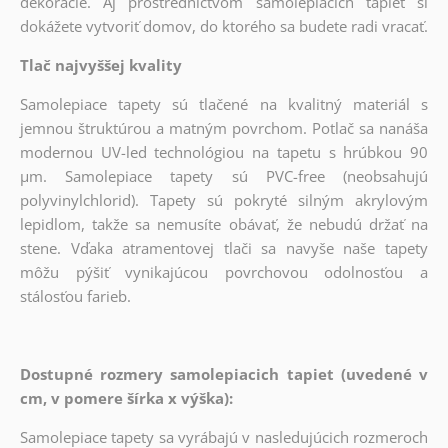
dekorácie. Aj prostredníctvom samolepiacich tapiet si
dokážete vytvoriť domov, do ktorého sa budete radi vracať.
Tlač najvyššej kvality
Samolepiace tapety sú tlačené na kvalitný materiál s
jemnou štruktúrou a matným povrchom. Potlač sa nanáša
modernou UV-led technológiou na tapetu s hrúbkou 90
µm. Samolepiace tapety sú PVC-free (neobsahujú
polyvinylchlorid). Tapety sú pokryté silným akrylovým
lepidlom, takže sa nemusíte obávať, že nebudú držať na
stene. Vďaka atramentovej tlači sa navyše naše tapety
môžu pýšiť vynikajúcou povrchovou odolnosťou a
stálosťou farieb.
Dostupné rozmery samolepiacich tapiet (uvedené v
cm, v pomere šírka x výška):
Samolepiace tapety sa vyrábajú v nasledujúcich rozmeroch