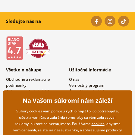
Sledujte nás na
Všetko o nákupe
Užitočné informácie
Obchodné a reklamačné
O nás
podmienky
Vernostný program
Ochrana osobných údajov
Často kladené otázky
Možnosti dopravy a platby
Magazín
Na Vašom súkromí nám záleží
Vrátenie tovaru
Kontakty
Veľkoobchodná spolupráca
Súbory cookies vám pomôžu rýchlo nájsť to, čo potrebujete,
ušetria vám čas a zabránia tomu, aby sa vám zobrazovali
reklamy, o ktoré sa nezaujímate. Používame
cookies
, aby sme
vám oznámili, že ste na našej stránke, a zobrazujeme produkty