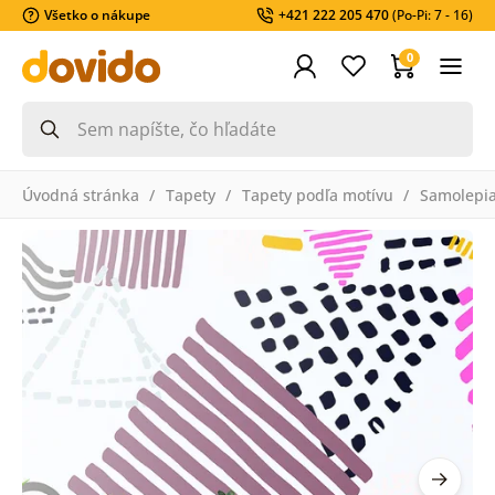
Všetko o nákupe
+421 222 205 470
(Po-Pi: 7 - 16)
0
Úvodná stránka
Tapety
Tapety podľa motívu
Samolepia