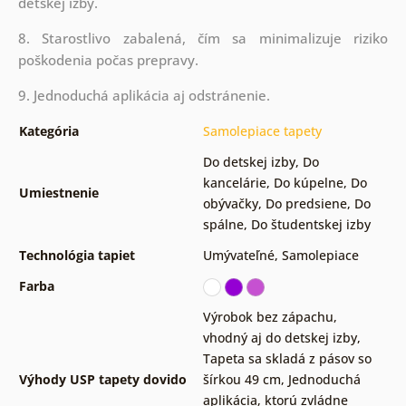
detskej izby.
8. Starostlivo zabalená, čím sa minimalizuje riziko
poškodenia počas prepravy.
9. Jednoduchá aplikácia aj odstránenie.
Kategória
Samolepiace tapety
Do detskej izby
,
Do
kancelárie
,
Do kúpelne
,
Do
Umiestnenie
obývačky
,
Do predsiene
,
Do
spálne
,
Do študentskej izby
Technológia tapiet
Umývateľné
,
Samolepiace
Farba
Výrobok bez zápachu,
vhodný aj do detskej izby
,
Tapeta sa skladá z pásov so
Výhody USP tapety dovido
šírkou 49 cm
,
Jednoduchá
aplikácia, ktorú zvládne