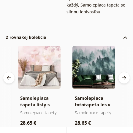
každý
,
Samolepiaca tapeta so
silnou lepivosťou
Z rovnakej kolekcie
Samolepiaca
Samolepiaca
S
tapeta listy s
fototapeta les v
t
y
pastelovým
hmle
n
y
Samolepiace tapety
Samolepiace tapety
S
nádychom
28,65 €
28,65 €
2