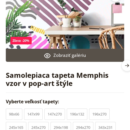
Zľava -20%
Zobraziť galériu
Samolepiaca tapeta Memphis
vzor v pop-art štýle
Vyberte veľkosť tapety:
98x66
147x99
147x270
196x132
196x270
245x165
245x270
294x198
294x270
343x231