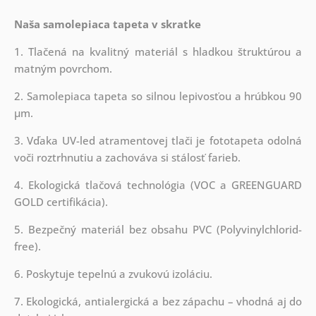
Naša samolepiaca tapeta v skratke
1. Tlačená na kvalitný materiál s hladkou štruktúrou a
matným povrchom.
2. Samolepiaca tapeta so silnou lepivosťou a hrúbkou 90
µm.
3. Vďaka UV-led atramentovej tlači je fototapeta odolná
voči roztrhnutiu a zachováva si stálosť farieb.
4. Ekologická tlačová technológia (VOC a GREENGUARD
GOLD certifikácia).
5. Bezpečný materiál bez obsahu PVC (Polyvinylchlorid-
free).
6. Poskytuje tepelnú a zvukovú izoláciu.
7. Ekologická, antialergická a bez zápachu – vhodná aj do