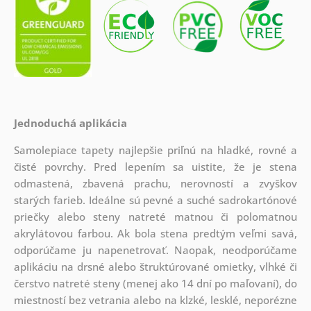
Jednoduchá aplikácia
Samolepiace tapety najlepšie priľnú na hladké, rovné a
čisté povrchy. Pred lepením sa uistite, že je stena
odmastená, zbavená prachu, nerovností a zvyškov
starých farieb. Ideálne sú pevné a suché sadrokartónové
priečky alebo steny natreté matnou či polomatnou
akrylátovou farbou. Ak bola stena predtým veľmi savá,
odporúčame ju napenetrovať. Naopak, neodporúčame
aplikáciu na drsné alebo štruktúrované omietky, vlhké či
čerstvo natreté steny (menej ako 14 dní po maľovaní), do
miestností bez vetrania alebo na klzké, lesklé, neporézne