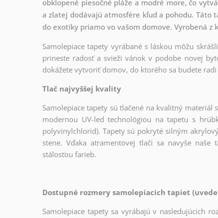
obklopené piesočné pláže a modré more, čo vytvár
a zlatej dodávajú atmosfére kľud a pohodu. Táto t
do exotiky priamo vo vašom domove. Vyrobená z kva
Samolepiace tapety vyrábané s láskou môžu skrášliť
prineste radosť a svieži vánok v podobe novej byto
dokážete vytvoriť domov, do ktorého sa budete radi 
Tlač najvyššej kvality
Samolepiace tapety sú tlačené na kvalitný materiá
modernou UV-led technológiou na tapetu s hrúb
polyvinylchlorid). Tapety sú pokryté silným akrylo
stene. Vďaka atramentovej tlači sa navyše naše
stálosťou farieb.
Dostupné rozmery samolepiacich tapiet (uveden
Samolepiace tapety sa vyrábajú v nasledujúcich ro