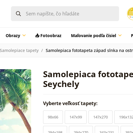
Obrazy
📤 Fotoobraz
Maľovanie podľa čísiel
Samolepiace tapety
Samolepiaca fototapeta západ slnka na ost
Samolepiaca fototape
Seychely
Vyberte veľkosť tapety:
98x66
147x99
147x270
196x13
294x198
294x270
343x231
392