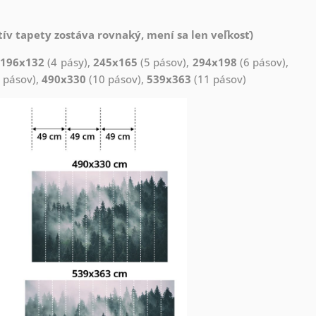
ív tapety zostáva rovnaký, mení sa len veľkosť)
,
196x132
(4 pásy),
245x165
(5 pásov),
294x198
(6 pásov),
 pásov),
490x330
(10 pásov),
539x363
(11 pásov)