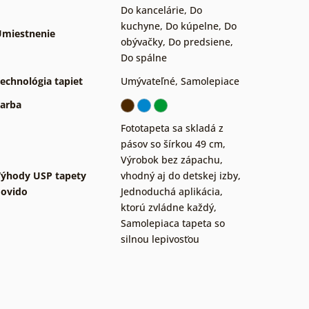
Do kancelárie
,
Do
kuchyne
,
Do kúpelne
,
Do
miestnenie
obývačky
,
Do predsiene
,
Do spálne
echnológia tapiet
Umývateľné
,
Samolepiace
arba
Fototapeta sa skladá z
pásov so šírkou 49 cm
,
Výrobok bez zápachu,
ýhody USP tapety
vhodný aj do detskej izby
,
ovido
Jednoduchá aplikácia,
ktorú zvládne každý
,
Samolepiaca tapeta so
silnou lepivosťou