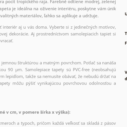
a pocit tropického raja. Farebné odtiene modrej, zelenej
apeta je ideálna na oživenie interiéru, poskytne vám únik
U
litných materiálov, ľahko sa aplikuje a udržuje.
 interiér aj u vás doma. Vyberte si z jedinečných motívov,
T
vej dekorácie. Aj prostredníctvom samolepiacich tapiet si
vracať.
F
l s jemnou štruktúrou a matným povrchom. Potlač sa nanáša
kou 90 µm. Samolepiace tapety sú PVC-free (neobsahujú
V
vým lepidlom, takže sa nemusíte obávať, že nebudú držať na
d
 tapety môžu pýšiť vynikajúcou povrchovou odolnosťou a
é v cm, v pomere šírka x výška):
zmeroch a typoch, pričom každá veľkosť sa skladá z pásov