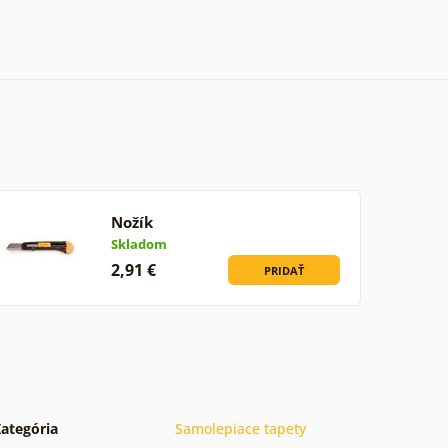
Nožík
Skladom
2,91 €
PRIDAŤ
ategória
Samolepiace tapety