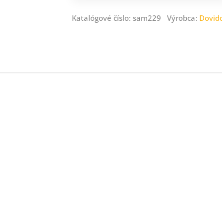
Katalógové číslo: sam229 Výrobca:
Dovid
e
ie
.
ne
eny.