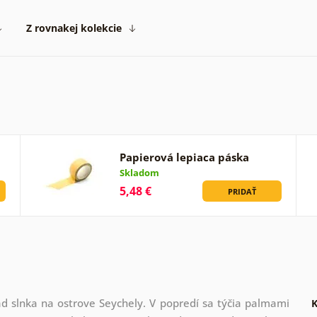
Z rovnakej kolekcie
Papierová lepiaca páska
Skladom
5,48 €
PRIDAŤ
 slnka na ostrove Seychely. V popredí sa týčia palmami
K