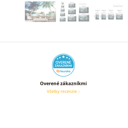
Overené zákazníkmi
Všetky recenzie
Rychl
dodab
tovaru
Preciz
zabal