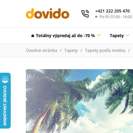
+421 222 205 470
Po-Pi: 07:00 - 16:00
🔥 Totálny výpredaj až do -70 %
Tapety
Úvodná stránka
Tapety
Tapety podľa motívu