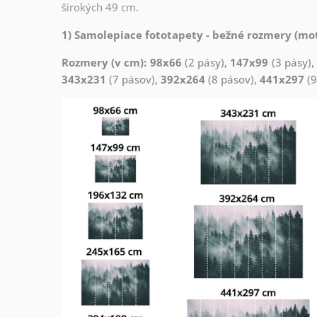
širokých 49 cm.
1) Samolepiace fototapety - bežné rozmery (mot
Rozmery (v cm): 98x66
(2 pásy),
147x99
(3 pásy)
343x231
(7 pásov),
392x264
(8 pásov),
441x297
(9