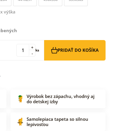
x výška
ľúbených
+
PRIDAŤ DO KOŠÍKA
ks
-
Výrobok bez zápachu, vhodný aj
do detskej izby
Samolepiaca tapeta so silnou
lepivosťou