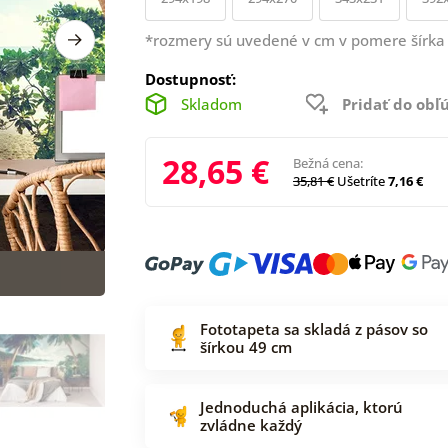
*rozmery sú uvedené v cm v pomere šírka 
Dostupnosť:
Skladom
Pridať do ob
28,65 €
Bežná cena:
35,81 €
Ušetríte
7,16 €
Fototapeta sa skladá z pásov so
šírkou 49 cm
Jednoduchá aplikácia, ktorú
zvládne každý