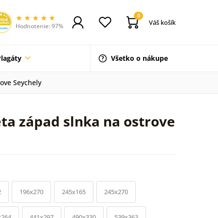
0
Váš košík
Hodnotenie: 97%
Plagáty
Všetko o nákupe
rove Seychely
ta západ slnka na ostrove
2
196x270
245x165
245x270
x264
441x297
490x330
539x363