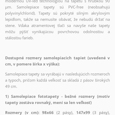
modernou UV-led technológiou na tapetu s hrúbkou 90
µm. Samolepiace tapety sú PVC-free (neobsahujú
polyvinylchlorid). Tapety sú pokryté silným akrylovým
lepidlom, takže sa nemusíte obávať, že nebudú držať na
stene. Vďaka atramentovej tlači sa navyše naše tapety
môžu pýšiť vynikajúcou povrchovou odolnosťou a
stálosťou farieb.
Dostupné rozmery samolepiacich tapiet (uvedené v
cm, v pomere šírka x výška):
Samolepiace tapety sa vyrábajú v nasledujúcich rozmeroch
a typoch, pričom každá veľkosť sa skladá z pásov širokých
49 cm.
1) Samolepiace fototapety - bežné rozmery (motív
tapety zostáva rovnaký, mení sa len veľkosť)
Rozmery (v cm): 98x66
(2 pásy),
147x99
(3 pásy),