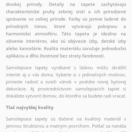
divokej prírody. Detaily na tapete zachytávajú
charakteristické pruhy zebriej srsti a ich prirodzené
správanie vo voľnej prírode. Farby sú jemne ladené do
prírodných tónov, ktoré vytvárajú pokojnou a
harmonickú atmosféru. Táto tapeta je ideálna na
oživenie interiérov, ako sú obývacie izby, detské izby
alebo kancelárie. Kvalita materiálu zaručuje jednoduchú
aplikáciu a dlhú životnosť bez straty farebnosti.
Samolepiace tapety vyrábané s láskou môžu skrášliť
interiér aj u vás doma. Vyberte si z jedinečných motívov,
prineste radosť a svieži vánok v podobe novej bytovej
dekorácie. Aj prostredníctvom samolepiacich tapiet si
dokážete vytvoriť domov, do ktorého sa budete radi vracať.
Tlač najvyššej kvality
Samolepiace tapety sú tlačené na kvalitný materiál s
jemnou štruktúrou a matným povrchom. Potlač sa nanáša