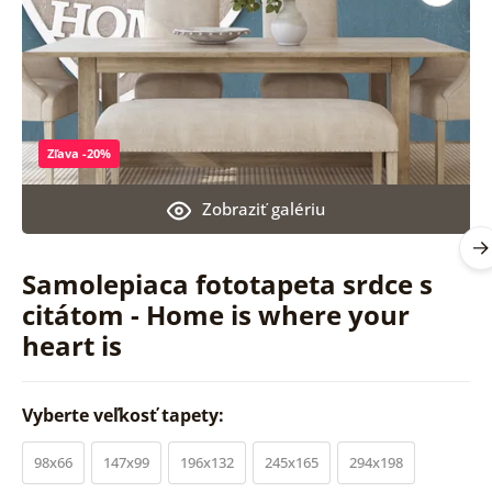
Zľava -20%
Zobraziť galériu
Samolepiaca fototapeta srdce s
citátom - Home is where your
heart is
Vyberte veľkosť tapety:
98x66
147x99
196x132
245x165
294x198