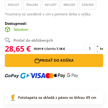
343x231
392x264
441x297
490x330
539x363
*rozmery sú uvedené v cm v pomere šírka x výška
Dostupnosť:
Skladom
Pridať do obľúbených
28,65 €
+
35,81 €
Ušetríte
7,16 €
ks
-
PRIDAŤ DO KOŠÍKA
Fototapeta sa skladá z pásov so šírkou 49 cm