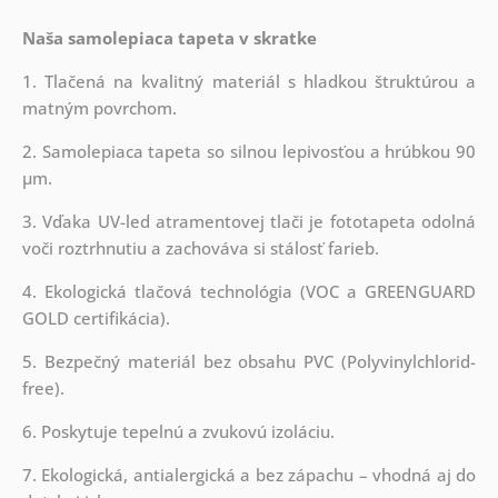
Naša samolepiaca tapeta v skratke
1. Tlačená na kvalitný materiál s hladkou štruktúrou a
matným povrchom.
2. Samolepiaca tapeta so silnou lepivosťou a hrúbkou 90
µm.
3. Vďaka UV-led atramentovej tlači je fototapeta odolná
voči roztrhnutiu a zachováva si stálosť farieb.
4. Ekologická tlačová technológia (VOC a GREENGUARD
GOLD certifikácia).
5. Bezpečný materiál bez obsahu PVC (Polyvinylchlorid-
free).
6. Poskytuje tepelnú a zvukovú izoláciu.
7. Ekologická, antialergická a bez zápachu – vhodná aj do