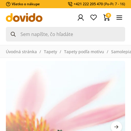
Všetko o nákupe
+421 222 205 470
(Po-Pi: 7 - 16)
0
Úvodná stránka
Tapety
Tapety podľa motívu
Samolepia