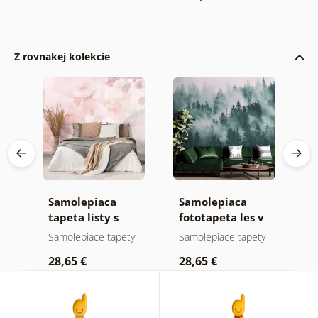
Z rovnakej kolekcie
Samolepiaca
Samolepiaca
S
ž
tapeta listy s
fototapeta les v
t
pastelovým
hmle
n
y
Samolepiace tapety
Samolepiace tapety
S
nádychom
28,65 €
28,65 €
2