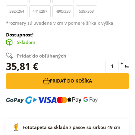
392x264
441x297
490x330
539x363
*rozmery sú uvedené v cm v pomere šírka x výška
Dostupnosť:
Skladom
Pridať do obľúbených
35,81 €
+
ks
-
PRIDAŤ DO KOŠÍKA
Fototapeta sa skladá z pásov so šírkou 49 cm