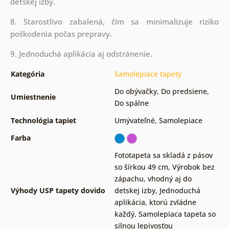
detskej izby.
8. Starostlivo zabalená, čím sa minimalizuje riziko
poškodenia počas prepravy.
9. Jednoduchá aplikácia aj odstránenie.
Kategória
Samolepiace tapety
Do obývačky
,
Do predsiene
,
Umiestnenie
Do spálne
Technológia tapiet
Umývateľné
,
Samolepiace
Farba
Fototapeta sa skladá z pásov
so šírkou 49 cm
,
Výrobok bez
zápachu, vhodný aj do
Výhody USP tapety dovido
detskej izby
,
Jednoduchá
aplikácia, ktorú zvládne
každý
,
Samolepiaca tapeta so
silnou lepivosťou