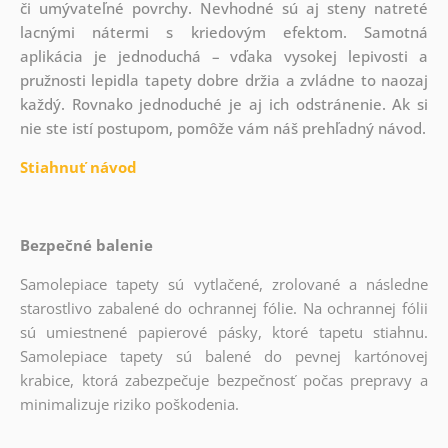
či umývateľné povrchy. Nevhodné sú aj steny natreté
lacnými nátermi s kriedovým efektom. Samotná
aplikácia je jednoduchá – vďaka vysokej lepivosti a
pružnosti lepidla tapety dobre držia a zvládne to naozaj
každý. Rovnako jednoduché je aj ich odstránenie. Ak si
nie ste istí postupom, pomôže vám náš prehľadný návod.
Stiahnuť návod
Bezpečné balenie
Samolepiace tapety sú vytlačené, zrolované a následne
starostlivo zabalené do ochrannej fólie. Na ochrannej fólii
sú umiestnené papierové pásky, ktoré tapetu stiahnu.
Samolepiace tapety sú balené do pevnej kartónovej
krabice, ktorá zabezpečuje bezpečnosť počas prepravy a
minimalizuje riziko poškodenia.