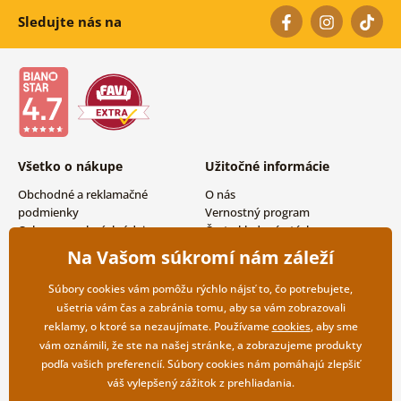
Sledujte nás na
Všetko o nákupe
Užitočné informácie
Obchodné a reklamačné
O nás
podmienky
Vernostný program
Ochrana osobných údajov
Často kladené otázky
Možnosti dopravy a platby
Magazín
Na Vašom súkromí nám záleží
Vrátenie tovaru
Kontakty
Veľkoobchodná spolupráca
Súbory cookies vám pomôžu rýchlo nájsť to, čo potrebujete,
ušetria vám čas a zabránia tomu, aby sa vám zobrazovali
reklamy, o ktoré sa nezaujímate. Používame
cookies
, aby sme
vám oznámili, že ste na našej stránke, a zobrazujeme produkty
podľa vašich preferencií. Súbory cookies nám pomáhajú zlepšiť
váš vylepšený zážitok z prehliadania.