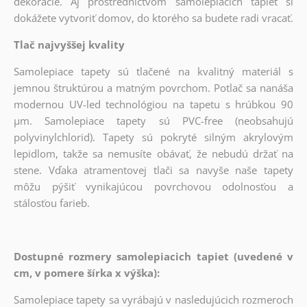
dekorácie. Aj prostredníctvom samolepiacich tapiet si
dokážete vytvoriť domov, do ktorého sa budete radi vracať.
Tlač najvyššej kvality
Samolepiace tapety sú tlačené na kvalitný materiál s
jemnou štruktúrou a matným povrchom. Potlač sa nanáša
modernou UV-led technológiou na tapetu s hrúbkou 90
µm. Samolepiace tapety sú PVC-free (neobsahujú
polyvinylchlorid). Tapety sú pokryté silným akrylovým
lepidlom, takže sa nemusíte obávať, že nebudú držať na
stene. Vďaka atramentovej tlači sa navyše naše tapety
môžu pýšiť vynikajúcou povrchovou odolnosťou a
stálosťou farieb.
Dostupné rozmery samolepiacich tapiet (uvedené v
cm, v pomere šírka x výška):
Samolepiace tapety sa vyrábajú v nasledujúcich rozmeroch