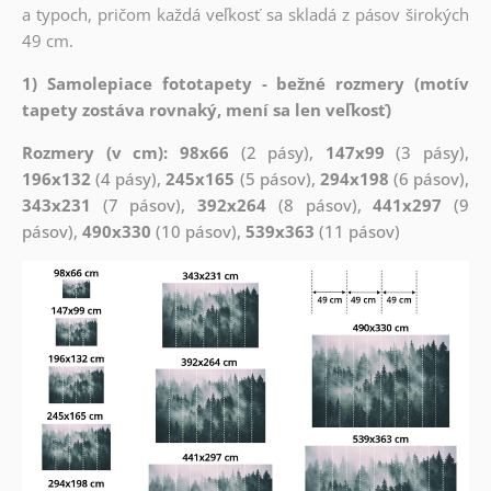
a typoch, pričom každá veľkosť sa skladá z pásov širokých
49 cm.
1) Samolepiace fototapety - bežné rozmery (motív
tapety zostáva rovnaký, mení sa len veľkosť)
Rozmery (v cm): 98x66
(2 pásy),
147x99
(3 pásy),
196x132
(4 pásy),
245x165
(5 pásov),
294x198
(6 pásov),
343x231
(7 pásov),
392x264
(8 pásov),
441x297
(9
pásov),
490x330
(10 pásov),
539x363
(11 pásov)