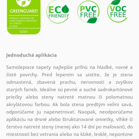
Jednoduchá aplikácia
Samolepiace tapety najlepšie priľnú na hladké, rovné a
čisté povrchy. Pred lepením sa uistite, že je stena
odmastená, zbavená prachu, nerovností a zvyškov
starých farieb. Ideálne sú pevné a suché sadrokartónové
priečky alebo steny natreté matnou či polomatnou
akrylátovou farbou. Ak bola stena predtým veľmi savá,
odporúčame ju napenetrovať. Naopak, neodporúčame
aplikáciu na drsné alebo štruktúrované omietky, vlhké či
čerstvo natreté steny (menej ako 14 dní po maľovaní), do
miestností bez vetrania alebo na klzké, lesklé, neporézne