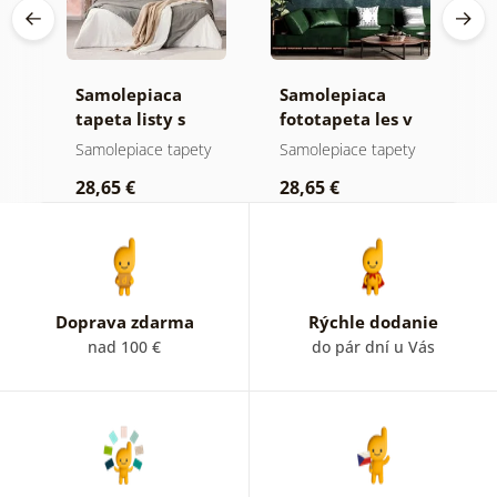
Samolepiaca
Samolepiaca
S
tapeta listy s
fototapeta les v
t
pastelovým
hmle
n
y
Samolepiace tapety
Samolepiace tapety
S
nádychom
28,65 €
28,65 €
2
Doprava zdarma
Rýchle dodanie
nad 100 €
do pár dní u Vás