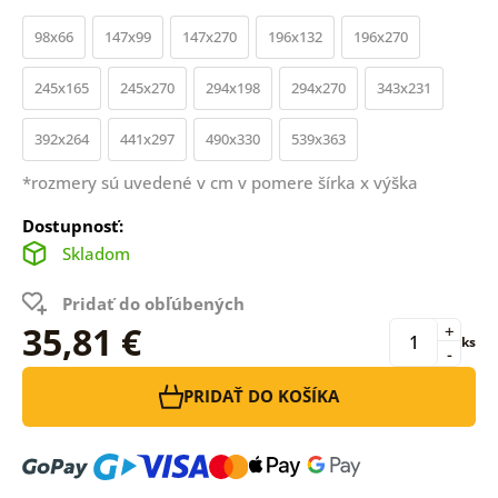
98x66
147x99
147x270
196x132
196x270
245x165
245x270
294x198
294x270
343x231
392x264
441x297
490x330
539x363
*rozmery sú uvedené v cm v pomere šírka x výška
Dostupnosť:
Skladom
Pridať do obľúbených
35,81 €
+
ks
-
PRIDAŤ DO KOŠÍKA