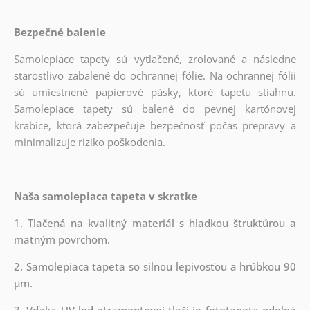
Bezpečné balenie
Samolepiace tapety sú vytlačené, zrolované a následne
starostlivo zabalené do ochrannej fólie. Na ochrannej fólii
sú umiestnené papierové pásky, ktoré tapetu stiahnu.
Samolepiace tapety sú balené do pevnej kartónovej
krabice, ktorá zabezpečuje bezpečnosť počas prepravy a
minimalizuje riziko poškodenia.
Naša samolepiaca tapeta v skratke
1. Tlačená na kvalitný materiál s hladkou štruktúrou a
matným povrchom.
2. Samolepiaca tapeta so silnou lepivosťou a hrúbkou 90
µm.
3. Vďaka UV-led atramentovej tlači je fototapeta odolná