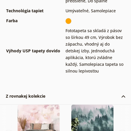
predsiene
,
Do spálne
Technológia tapiet
Umývateľné
,
Samolepiace
Farba
Fototapeta sa skladá z pásov
so šírkou 49 cm
,
Výrobok bez
zápachu, vhodný aj do
Výhody USP tapety dovido
detskej izby
,
Jednoduchá
aplikácia, ktorú zvládne
každý
,
Samolepiaca tapeta so
silnou lepivosťou
Z rovnakej kolekcie