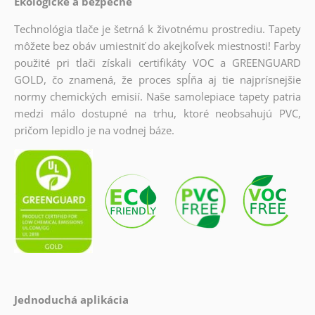
Ekologické a bezpečné
Technológia tlače je šetrná k životnému prostrediu. Tapety
môžete bez obáv umiestniť do akejkoľvek miestnosti! Farby
použité pri tlači získali certifikáty VOC a GREENGUARD
GOLD, čo znamená, že proces spĺňa aj tie najprísnejšie
normy chemických emisií. Naše samolepiace tapety patria
medzi málo dostupné na trhu, ktoré neobsahujú PVC,
pričom lepidlo je na vodnej báze.
Jednoduchá aplikácia