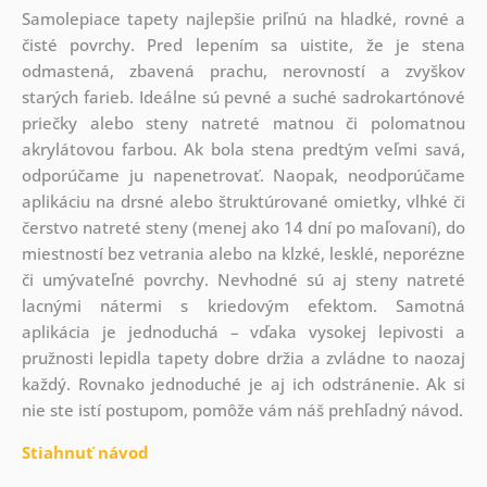
Samolepiace tapety najlepšie priľnú na hladké, rovné a
čisté povrchy. Pred lepením sa uistite, že je stena
odmastená, zbavená prachu, nerovností a zvyškov
starých farieb. Ideálne sú pevné a suché sadrokartónové
priečky alebo steny natreté matnou či polomatnou
akrylátovou farbou. Ak bola stena predtým veľmi savá,
odporúčame ju napenetrovať. Naopak, neodporúčame
aplikáciu na drsné alebo štruktúrované omietky, vlhké či
čerstvo natreté steny (menej ako 14 dní po maľovaní), do
miestností bez vetrania alebo na klzké, lesklé, neporézne
či umývateľné povrchy. Nevhodné sú aj steny natreté
lacnými nátermi s kriedovým efektom. Samotná
aplikácia je jednoduchá – vďaka vysokej lepivosti a
pružnosti lepidla tapety dobre držia a zvládne to naozaj
každý. Rovnako jednoduché je aj ich odstránenie. Ak si
nie ste istí postupom, pomôže vám náš prehľadný návod.
Stiahnuť návod