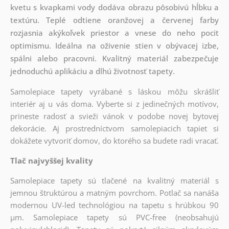
kvetu s kvapkami vody dodáva obrazu pôsobivú hĺbku a
textúru. Teplé odtiene oranžovej a červenej farby
rozjasnia akýkoľvek priestor a vnese do neho pocit
optimismu. Ideálna na oživenie stien v obývacej izbe,
spálni alebo pracovni. Kvalitný materiál zabezpečuje
jednoduchú aplikáciu a dlhú životnosť tapety.
Samolepiace tapety vyrábané s láskou môžu skrášliť
interiér aj u vás doma. Vyberte si z jedinečných motívov,
prineste radosť a svieži vánok v podobe novej bytovej
dekorácie. Aj prostredníctvom samolepiacich tapiet si
dokážete vytvoriť domov, do ktorého sa budete radi vracať.
Tlač najvyššej kvality
Samolepiace tapety sú tlačené na kvalitný materiál s
jemnou štruktúrou a matným povrchom. Potlač sa nanáša
modernou UV-led technológiou na tapetu s hrúbkou 90
µm. Samolepiace tapety sú PVC-free (neobsahujú