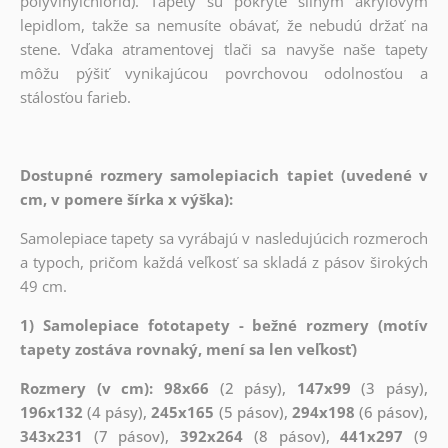
polyvinylchlorid). Tapety sú pokryté silným akrylovým
lepidlom, takže sa nemusíte obávať, že nebudú držať na
stene. Vďaka atramentovej tlači sa navyše naše tapety
môžu pýšiť vynikajúcou povrchovou odolnosťou a
stálosťou farieb.
Dostupné rozmery samolepiacich tapiet (uvedené v
cm, v pomere šírka x výška):
Samolepiace tapety sa vyrábajú v nasledujúcich rozmeroch
a typoch, pričom každá veľkosť sa skladá z pásov širokých
49 cm.
1) Samolepiace fototapety - bežné rozmery (motív
tapety zostáva rovnaký, mení sa len veľkosť)
Rozmery (v cm): 98x66
(2 pásy),
147x99
(3 pásy),
196x132
(4 pásy),
245x165
(5 pásov),
294x198
(6 pásov),
343x231
(7 pásov),
392x264
(8 pásov),
441x297
(9