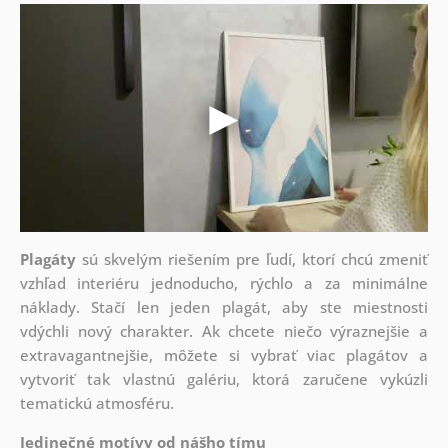
Plagáty
sú skvelým riešením pre ľudí, ktorí chcú zmeniť
vzhľad interiéru jednoducho, rýchlo a za minimálne
náklady. Stačí len jeden plagát, aby ste miestnosti
vdýchli nový charakter. Ak chcete niečo výraznejšie a
extravagantnejšie, môžete si vybrať viac plagátov a
vytvoriť tak vlastnú galériu, ktorá zaručene vykúzli
tematickú atmosféru.
Jedinečné motívy od nášho tímu