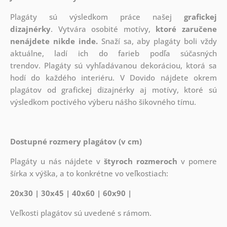
Plagáty sú výsledkom práce našej
grafickej
dizajnérky
. Vytvára osobité motívy,
ktoré zaručene
nenájdete nikde inde.
Snaží sa, aby plagáty boli vždy
aktuálne, ladí ich do farieb podľa súčasných
trendov. Plagáty sú vyhľadávanou dekoráciou, ktorá sa
hodí do každého interiéru. V Dovido nájdete okrem
plagátov od grafickej dizajnérky aj motívy, ktoré sú
výsledkom poctivého výberu nášho šikovného tímu.
Dostupné rozmery plagátov (v cm)
Plagáty u nás nájdete v
štyroch rozmeroch
v pomere
šírka x výška, a to konkrétne vo veľkostiach:
20x30 | 30x45 | 40x60 | 60x90 |
Veľkosti plagátov sú uvedené s rámom.