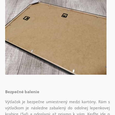
Bezpečné balenie
Výtlačok je bezpečne umiestnený medzi kartóny. Rám s
výtlačkom je následne zabalený do odolnej lepenkovej
krabice (5vl) a odoslaný až priamo k vám. Keďže ide o