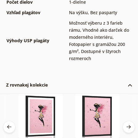
Počet dielov
1-dielne
Vzhľad plagátov
Na výšku
,
Bez pasparty
Možnosť výberu z 3 farieb
rámu
,
Vhodné ako darček do
moderného interiéru
,
Výhody USP plagáty
Fotopapier s gramážou 200
g/m²
,
Dostupné v štyroch
rozmeroch
Z rovnakej kolekcie