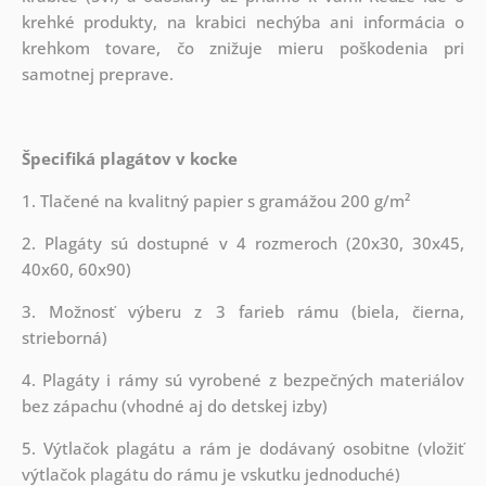
krehké produkty, na krabici nechýba ani informácia o
krehkom tovare, čo znižuje mieru poškodenia pri
samotnej preprave.
Špecifiká plagátov v kocke
1. Tlačené na kvalitný papier s gramážou 200 g/m²
2. Plagáty sú dostupné v 4 rozmeroch (20x30, 30x45,
40x60, 60x90)
3. Možnosť výberu z 3 farieb rámu (biela, čierna,
strieborná)
4. Plagáty i rámy sú vyrobené z bezpečných materiálov
bez zápachu (vhodné aj do detskej izby)
5. Výtlačok plagátu a rám je dodávaný osobitne (vložiť
výtlačok plagátu do rámu je vskutku jednoduché)