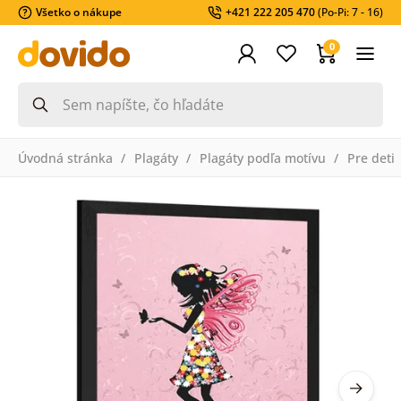
Všetko o nákupe
+421 222 205 470
(Po-Pi: 7 - 16)
0
Úvodná stránka
Plagáty
Plagáty podľa motívu
Pre deti