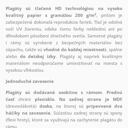
Plagáty sú tlačené HD technológiou na vysoko
kvalitný papier s gramážou 200 g/m²
, pričom je
zabezpečená dokonalá reprodukcia farieb. Tlač je odolná
voči UV žiareniu, vďaka čomu farby neblednú ani po
dlhodobom pôsobení slnečného svetla. Samotné plagáty
i rámy sú vyrobené z bezpečných materiálov bez
zápachu, takže sú
vhodné do každej miestnosti
, spálne
alebo
do detskej izby
. Plagáty aj napriek kvalitným
materiálom neodporúčame umiestňovať na miesta s
vysokou vlhkosťou.
Jednoduché zavesenie
Plagáty sú dodávané osobitne s rámom
.
Prednú
časť
chráni
plexisklo
.
Na zadnej strane je
MDF
(drevovláknitá)
doska
, na ktorej sú
pripevnené dva
háčiky na zavesenie.
Súčasťou zadnej strany sú spony
(flexi hroty), ktoré sa využívajú na zachytenie plagátu do
rámu.