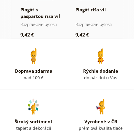
ná
Plagát s
Plagát ríša víl
P
paspartou ríša víl
j
ti
Rozprávkové bytosti
Rozprávkové bytosti
R
9,42 €
9,42 €
9
Doprava zdarma
Rýchle dodanie
nad 100 €
do pár dní u Vás
Široký sortiment
Vyrobené v ČR
tapiet a dekorácii
prémiová kvalita tlače