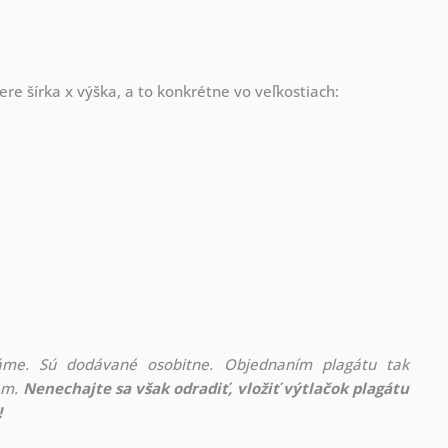
re šírka x výška, a to konkrétne vo veľkostiach:
áme. Sú dodávané osobitne. Objednaním plagátu tak
rám.
Nenechajte sa však odradiť, vložiť výtlačok plagátu
!