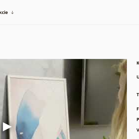
kcie
K
U
T
F
P
V