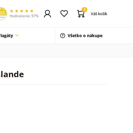
0
Váš košík
Hodnotenie: 97%
Plagáty
Všetko o nákupe
slande