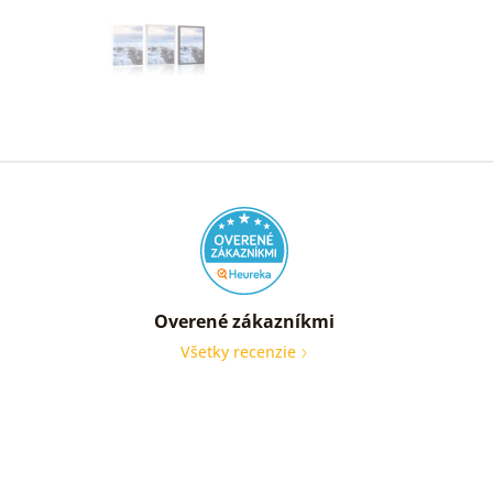
Overené zákazníkmi
Všetky recenzie
Som
veľmi
spoko
Obraz
je