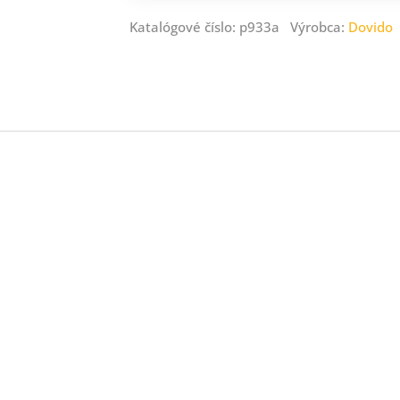
Katalógové číslo: p933a Výrobca:
Dovido
jná.