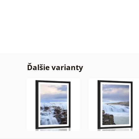
Žiadn
Overe
zákaz
29. 07
2026
Ďalšie varianty