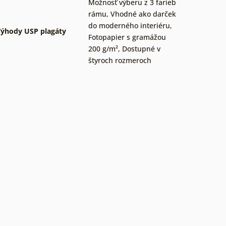
Možnosť výberu z 3 farieb
rámu
,
Vhodné ako darček
do moderného interiéru
,
ýhody USP plagáty
Fotopapier s gramážou
200 g/m²
,
Dostupné v
štyroch rozmeroch