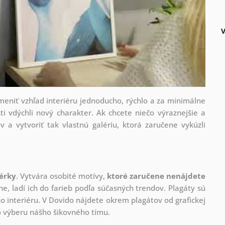
V
zmeniť vzhľad interiéru jednoducho, rýchlo a za minimálne
ti vdýchli nový charakter. Ak chcete niečo výraznejšie a
v a vytvoriť tak vlastnú galériu, ktorá zaručene vykúzli
nérky
. Vytvára osobité motívy,
ktoré zaručene nenájdete
ne, ladí ich do farieb podľa súčasných trendov. Plagáty sú
 interiéru. V Dovido nájdete okrem plagátov od grafickej
ho výberu nášho šikovného tímu.