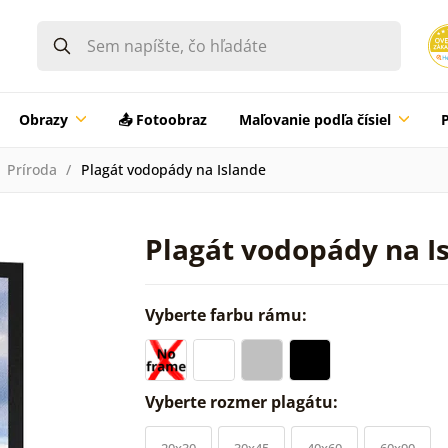
Obrazy
📤 Fotoobraz
Maľovanie podľa čísiel
Príroda
Plagát vodopády na Islande
Plagát vodopády na I
Vyberte farbu rámu:
Vyberte rozmer plagátu:
20x30
30x45
40x60
60x90