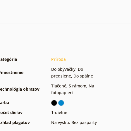
ategória
Príroda
Do obývačky
,
Do
miestnenie
predsiene
,
Do spálne
Tlačené
,
S rámom
,
Na
echnológia obrazov
fotopapieri
arba
očet dielov
1-dielne
zhľad plagátov
Na výšku
,
Bez pasparty