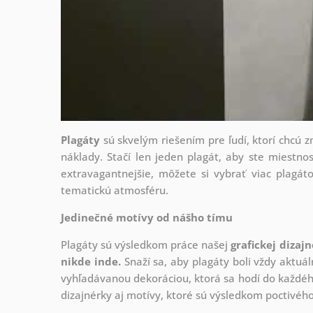
Plagáty
sú skvelým riešením pre ľudí, ktorí chcú 
náklady. Stačí len jeden plagát, aby ste miestnos
extravagantnejšie, môžete si vybrať viac plagáto
tematickú atmosféru.
Jedinečné motívy od nášho tímu
Plagáty sú výsledkom práce našej
grafickej dizaj
nikde inde.
Snaží sa, aby plagáty boli vždy aktuál
vyhľadávanou dekoráciou, ktorá sa hodí do každého
dizajnérky aj motívy, ktoré sú výsledkom poctivé