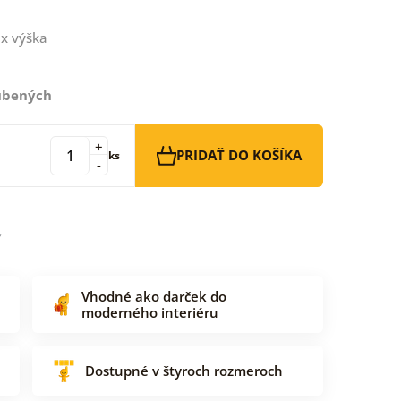
x výška
ľúbených
+
PRIDAŤ DO KOŠÍKA
ks
-
Vhodné ako darček do
moderného interiéru
Dostupné v štyroch rozmeroch