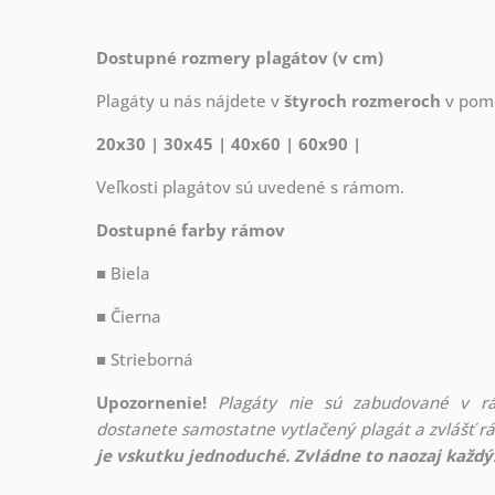
Dostupné rozmery plagátov (v cm)
Plagáty u nás nájdete v
štyroch rozmeroch
v pome
20x30 | 30x45 | 40x60 | 60x90 |
Veľkosti plagátov sú uvedené s rámom.
Dostupné farby rámov
■ Biela
■ Čierna
■ Strieborná
Upozornenie!
Plagáty nie sú zabudované v r
dostanete samostatne vytlačený plagát a zvlášť 
je vskutku jednoduché. Zvládne to naozaj každý