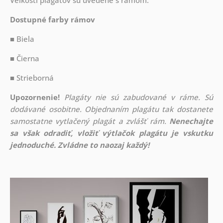
Veľkosti plagátov sú uvedené s rámom.
Dostupné farby rámov
■ Biela
■ Čierna
■ Strieborná
Upozornenie!
Plagáty nie sú zabudované v ráme. Sú
dodávané osobitne. Objednaním plagátu tak dostanete
samostatne vytlačený plagát a zvlášť rám.
Nenechajte
sa však odradiť, vložiť výtlačok plagátu je vskutku
jednoduché. Zvládne to naozaj každý!