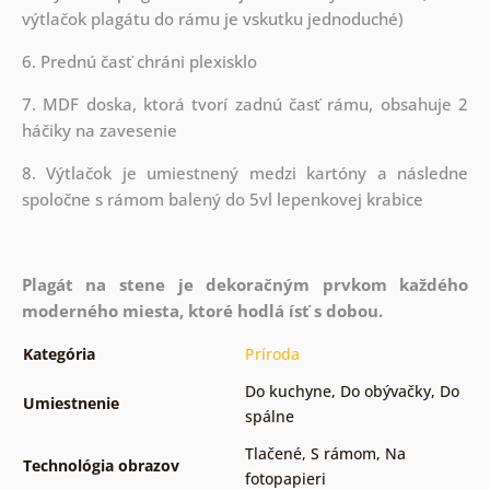
výtlačok plagátu do rámu je vskutku jednoduché)
6. Prednú časť chráni plexisklo
7. MDF doska, ktorá tvorí zadnú časť rámu, obsahuje 2
háčiky na zavesenie
8. Výtlačok je umiestnený medzi kartóny a následne
spoločne s rámom balený do 5vl lepenkovej krabice
Plagát na stene je dekoračným prvkom každého
moderného miesta, ktoré hodlá ísť s dobou.
Kategória
Príroda
Do kuchyne
,
Do obývačky
,
Do
Umiestnenie
spálne
Tlačené
,
S rámom
,
Na
Technológia obrazov
fotopapieri