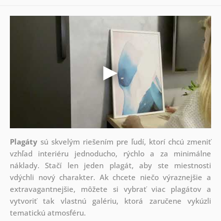
Plagáty
sú skvelým riešením pre ľudí, ktorí chcú zmeniť
vzhľad interiéru jednoducho, rýchlo a za minimálne
náklady. Stačí len jeden plagát, aby ste miestnosti
vdýchli nový charakter. Ak chcete niečo výraznejšie a
extravagantnejšie, môžete si vybrať viac plagátov a
vytvoriť tak vlastnú galériu, ktorá zaručene vykúzli
tematickú atmosféru.