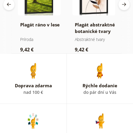
Plagát ráno v lese
Plagát abstraktné
P
botanické tvary
m
papraď
i
Príroda
Abstraktné tvary
St
9,42 €
9,42 €
9
Doprava zdarma
Rýchle dodanie
nad 100 €
do pár dní u Vás