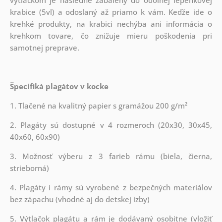
krabice (5vl) a odoslaný až priamo k vám. Keďže ide o
krehké produkty, na krabici nechýba ani informácia o
krehkom tovare, čo znižuje mieru poškodenia pri
samotnej preprave.
Špecifiká plagátov v kocke
1. Tlačené na kvalitný papier s gramážou 200 g/m²
2. Plagáty sú dostupné v 4 rozmeroch (20x30, 30x45,
40x60, 60x90)
3. Možnosť výberu z 3 farieb rámu (biela, čierna,
strieborná)
4. Plagáty i rámy sú vyrobené z bezpečných materiálov
bez zápachu (vhodné aj do detskej izby)
5. Výtlačok plagátu a rám je dodávaný osobitne (vložiť