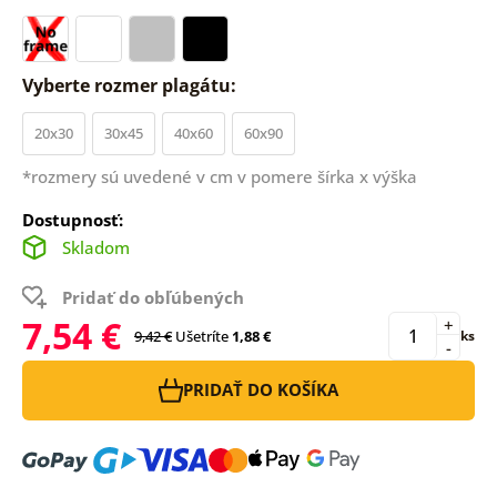
Vyberte rozmer plagátu:
20x30
30x45
40x60
60x90
*rozmery sú uvedené v cm v pomere šírka x výška
Dostupnosť:
Skladom
Pridať do obľúbených
7,54 €
+
9,42 €
Ušetríte
1,88 €
ks
-
PRIDAŤ DO KOŠÍKA