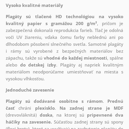
Vysoko kvalitné materiály
Plagáty sú tlačené HD technológiou na vysoko
kvalitný papier s gramážou 200 g/m²
, pričom je
zabezpečená dokonalá reprodukcia farieb. Tlač je odolná
voči UV žiareniu, vďaka čomu farby neblednú ani po
dlhodobom pôsobení slnečného svetla. Samotné plagáty
i rámy sú vyrobené z bezpečných materiálov bez
zápachu, takže sú
vhodné do každej miestnosti
, spálne
alebo
do detskej izby
. Plagáty aj napriek kvalitným
materiálom neodporúčame umiestňovať na miesta s
vysokou vlhkosťou.
Jednoduché zavesenie
Plagáty sú dodávané osobitne s rámom
.
Prednú
časť
chráni
plexisklo
.
Na zadnej strane je
MDF
(drevovláknitá)
doska
, na ktorej sú
pripevnené dva
háčiky na zavesenie.
Súčasťou zadnej strany sú spony
(flexi hroty), ktoré sa využívajú na zachytenie plagátu do