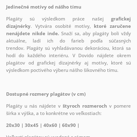
Jedinečné motívy od nášho tímu
Plagáty sú výsledkom práce našej
grafickej
dizajnérky
. Vytvára osobité motívy,
ktoré zaručene
nenájdete nikde inde.
Snaží sa, aby plagáty boli vždy
aktuálne, ladí ich do farieb podľa súčasných
trendov. Plagáty sú vyhľadávanou dekoráciou, ktorá sa
hodí do každého interiéru. V Dovido nájdete okrem
plagátov od grafickej dizajnérky aj motívy, ktoré sú
výsledkom poctivého výberu nášho šikovného tímu.
Dostupné rozmery plagátov (v cm)
Plagáty u nás nájdete v
štyroch rozmeroch
v pomere
šírka x výška, a to konkrétne vo veľkostiach:
20x30 | 30x45 | 40x60 | 60x90 |