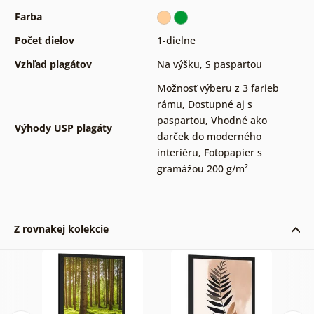
Farba
Počet dielov
1-dielne
Vzhľad plagátov
Na výšku
,
S paspartou
Možnosť výberu z 3 farieb
rámu
,
Dostupné aj s
paspartou
,
Vhodné ako
Výhody USP plagáty
darček do moderného
interiéru
,
Fotopapier s
gramážou 200 g/m²
Z rovnakej kolekcie