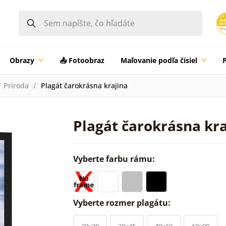
Obrazy
📤 Fotoobraz
Maľovanie podľa čísiel
Príroda
Plagát čarokrásna krajina
Plagát čarokrásna kra
Vyberte farbu rámu:
Vyberte rozmer plagátu:
20x30
30x45
40x60
60x90