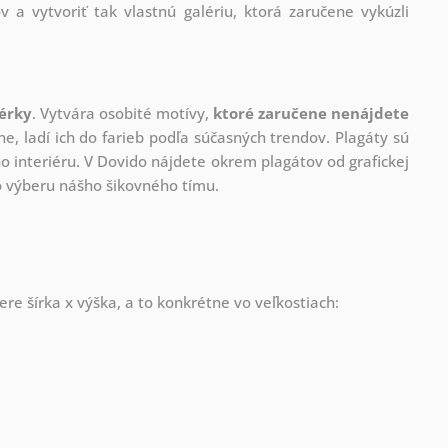
v a vytvoriť tak vlastnú galériu, ktorá zaručene vykúzli
nérky
. Vytvára osobité motívy,
ktoré zaručene nenájdete
ne, ladí ich do farieb podľa súčasných trendov. Plagáty sú
 interiéru. V Dovido nájdete okrem plagátov od grafickej
ho výberu nášho šikovného tímu.
re šírka x výška, a to konkrétne vo veľkostiach: