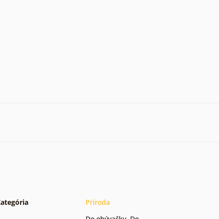
ategória
Príroda
Do obývačky
,
Do