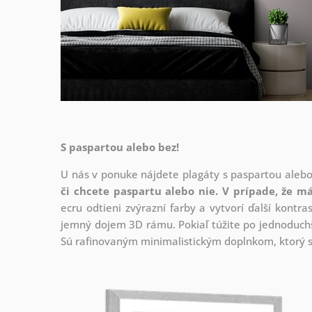
S paspartou alebo bez!
U nás v ponuke nájdete plagáty s paspartou aleb
či chcete paspartu alebo nie.
V prípade, že má
ecru odtieni zvýrazní farby a vytvorí ďalší kont
jemný dojem 3D rámu. Pokiaľ túžite po jednoduchš
Sú rafinovaným minimalistickým doplnkom, ktorý s