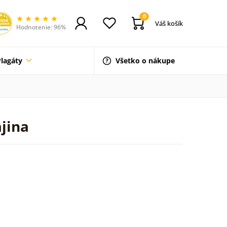
0
Váš košík
Hodnotenie: 96%
Plagáty
Všetko o nákupe
jina