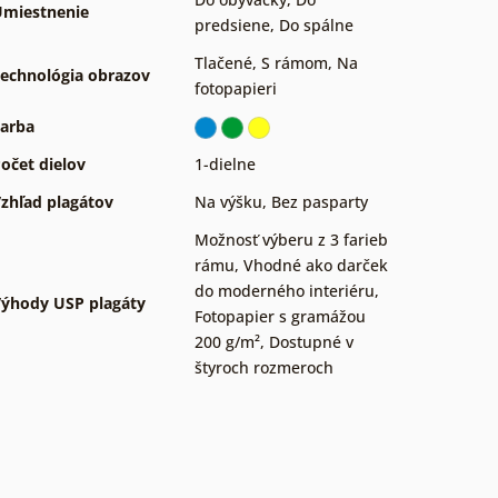
miestnenie
predsiene
,
Do spálne
Tlačené
,
S rámom
,
Na
echnológia obrazov
fotopapieri
arba
očet dielov
1-dielne
zhľad plagátov
Na výšku
,
Bez pasparty
Možnosť výberu z 3 farieb
rámu
,
Vhodné ako darček
do moderného interiéru
,
ýhody USP plagáty
Fotopapier s gramážou
200 g/m²
,
Dostupné v
štyroch rozmeroch