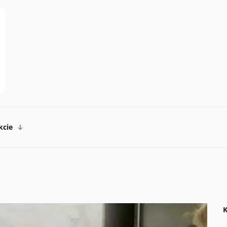
kcie
K