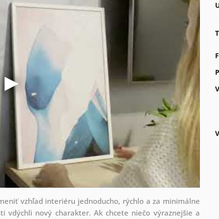
U
T
F
P
V
V
zmeniť vzhľad interiéru jednoducho, rýchlo a za minimálne
ti vdýchli nový charakter. Ak chcete niečo výraznejšie a