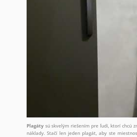
Plagáty
sú skvelým riešením pre ľudí, ktorí chcú 
náklady. Stačí len jeden plagát, aby ste miestnos