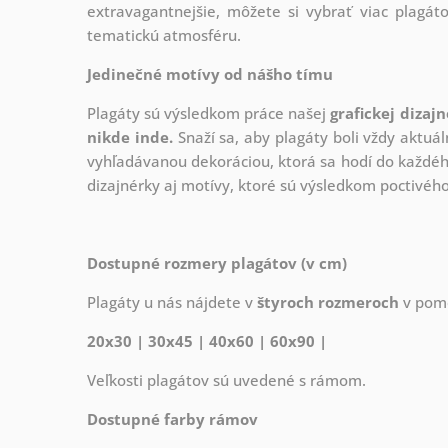
extravagantnejšie, môžete si vybrať viac plagáto
tematickú atmosféru.
Jedinečné motívy od nášho tímu
Plagáty sú výsledkom práce našej
grafickej dizaj
nikde inde.
Snaží sa, aby plagáty boli vždy aktuál
vyhľadávanou dekoráciou, ktorá sa hodí do každého
dizajnérky aj motívy, ktoré sú výsledkom poctivé
Dostupné rozmery plagátov (v cm)
Plagáty u nás nájdete v
štyroch rozmeroch
v pome
20x30 | 30x45 | 40x60 | 60x90 |
Veľkosti plagátov sú uvedené s rámom.
Dostupné farby rámov