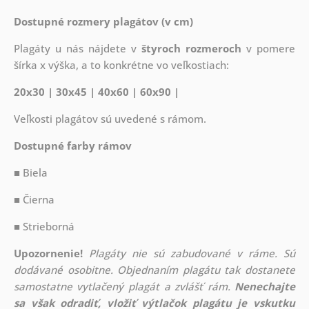
Dostupné rozmery plagátov (v cm)
Plagáty u nás nájdete v
štyroch rozmeroch
v pomere
šírka x výška, a to konkrétne vo veľkostiach:
20x30 | 30x45 | 40x60 | 60x90 |
Veľkosti plagátov sú uvedené s rámom.
Dostupné farby rámov
■ Biela
■ Čierna
■ Strieborná
Upozornenie!
Plagáty nie sú zabudované v ráme. Sú
dodávané osobitne. Objednaním plagátu tak dostanete
samostatne vytlačený plagát a zvlášť rám.
Nenechajte
sa však odradiť, vložiť výtlačok plagátu je vskutku