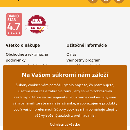
Všetko o nákupe
Užitočné informácie
Obchodné a reklamačné
O nás
podmienky
Vernostný program
Ochrana osobných údajov
Často kladené otázky
Možnosti dopravy a platby
Magazín
Na Vašom súkromí nám záleží
Vrátenie tovaru
Kontakty
Veľkoobchodná spolupráca
Súbory cookies vám pomôžu rýchlo nájsť to, čo potrebujete,
ušetria vám čas a zabránia tomu, aby sa vám zobrazovali
reklamy, o ktoré sa nezaujímate. Používame
cookies
, aby sme
vám oznámili, že ste na našej stránke, a zobrazujeme produkty
podľa vašich preferencií. Súbory cookies nám pomáhajú zlepšiť
váš vylepšený zážitok z prehliadania.
Odmietnuť všetko