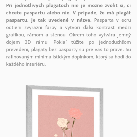
Pri jednotlivých plagátoch nie je možné zvoliť si, či
chcete paspartu alebo nie.
V prípade, že má plagát
paspartu, je tak uvedené v názve.
Pasparta v ecru
odtieni zvýrazní farby a vytvorí ďalší kontrast medzi
grafikou, rámom a stenou. Okrem toho vytvára jemný
dojem 3D rámu. Pokiaľ túžite po jednoduchšom
prevedení, plagáty bez pasparty sú pre vás to pravé. Sú
rafinovaným minimalistickým doplnkom, ktorý sa hodí do
každého interiéru.