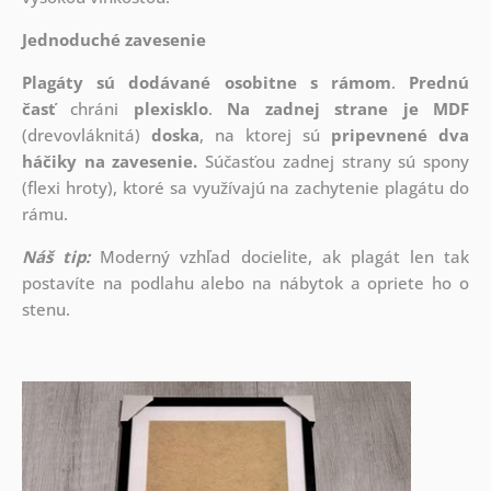
Jednoduché zavesenie
Plagáty sú dodávané osobitne s rámom
.
Prednú
časť
chráni
plexisklo
.
Na zadnej strane je
MDF
(drevovláknitá)
doska
, na ktorej sú
pripevnené dva
háčiky na zavesenie.
Súčasťou zadnej strany sú spony
(flexi hroty), ktoré sa využívajú na zachytenie plagátu do
rámu.
Náš tip:
Moderný vzhľad docielite, ak plagát len tak
postavíte na podlahu alebo na nábytok a opriete ho o
stenu.