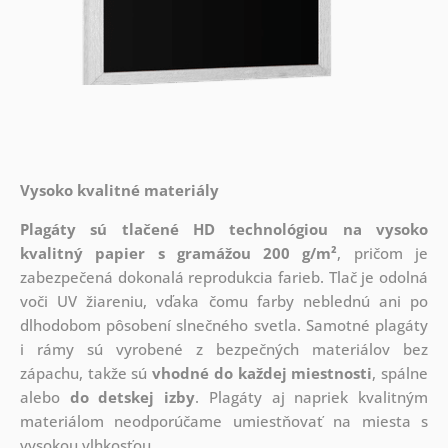
Vysoko kvalitné materiály
Plagáty sú tlačené HD technológiou na vysoko
kvalitný papier s gramážou 200 g/m²
, pričom je
zabezpečená dokonalá reprodukcia farieb. Tlač je odolná
voči UV žiareniu, vďaka čomu farby neblednú ani po
dlhodobom pôsobení slnečného svetla. Samotné plagáty
i rámy sú vyrobené z bezpečných materiálov bez
zápachu, takže sú
vhodné do každej miestnosti
, spálne
alebo
do detskej izby
. Plagáty aj napriek kvalitným
materiálom neodporúčame umiestňovať na miesta s
vysokou vlhkosťou.