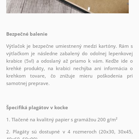
Bezpečné balenie
Výtlačok je bezpečne umiestnený medzi kartóny. Rám s
výtlačkom je následne zabalený do odolnej lepenkovej
krabice (5vl) a odoslaný až priamo k vám. Keďže ide o
krehké produkty, na krabici nechýba ani informácia o
krehkom tovare, čo znižuje mieru poškodenia pri
samotnej preprave.
Špecifiká plagátov v kocke
1. Tlačené na kvalitný papier s gramážou 200 g/m²
2. Plagáty sú dostupné v 4 rozmeroch (20x30, 30x45,
40x60, 60x90)