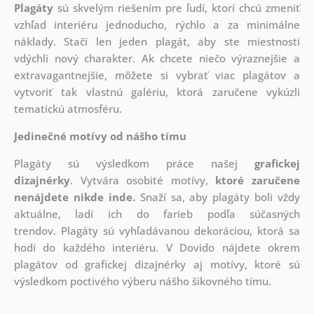
Plagáty
sú skvelým riešením pre ľudí, ktorí chcú zmeniť
vzhľad interiéru jednoducho, rýchlo a za minimálne
náklady. Stačí len jeden plagát, aby ste miestnosti
vdýchli nový charakter. Ak chcete niečo výraznejšie a
extravagantnejšie, môžete si vybrať viac plagátov a
vytvoriť tak vlastnú galériu, ktorá zaručene vykúzli
tematickú atmosféru.
Jedinečné motívy od nášho tímu
Plagáty sú výsledkom práce našej
grafickej
dizajnérky
. Vytvára osobité motívy,
ktoré zaručene
nenájdete nikde inde.
Snaží sa, aby plagáty boli vždy
aktuálne, ladí ich do farieb podľa súčasných
trendov. Plagáty sú vyhľadávanou dekoráciou, ktorá sa
hodí do každého interiéru. V Dovido nájdete okrem
plagátov od grafickej dizajnérky aj motívy, ktoré sú
výsledkom poctivého výberu nášho šikovného tímu.