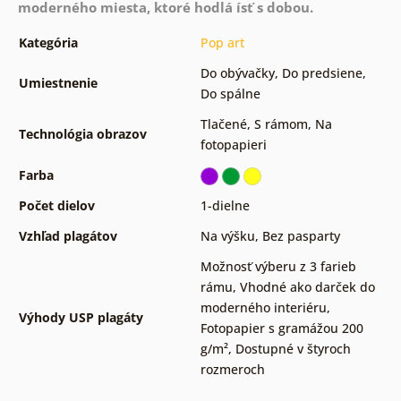
moderného miesta, ktoré hodlá ísť s dobou.
Kategória
Pop art
Do obývačky
,
Do predsiene
,
Umiestnenie
Do spálne
Tlačené
,
S rámom
,
Na
Technológia obrazov
fotopapieri
Farba
Počet dielov
1-dielne
Vzhľad plagátov
Na výšku
,
Bez pasparty
Možnosť výberu z 3 farieb
rámu
,
Vhodné ako darček do
moderného interiéru
,
Výhody USP plagáty
Fotopapier s gramážou 200
g/m²
,
Dostupné v štyroch
rozmeroch