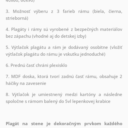
3. Možnosť výberu z 3 farieb rámu (biela, čierna,
strieborná)
4. Plagáty i rámy sú vyrobené z bezpečných materiálov
bez zápachu (vhodné aj do detskej izby)
5. Výtlačok plagátu a rám je dodávaný osobitne (vložiť
výtlačok plagátu do rámu je vskutku jednoduché)
6. Prednú časť chráni plexisklo
7. MDF doska, ktorá tvorí zadnú časť rámu, obsahuje 2
háčiky na zavesenie
8. Výtlačok je umiestnený medzi kartóny a následne
spoločne s rámom balený do 5vl lepenkovej krabice
Plagát na stene je dekoračným prvkom každého