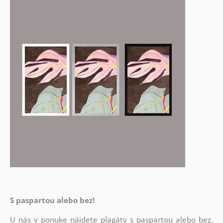
S paspartou alebo bez!
U nás v ponuke nájdete plagáty s paspartou alebo bez.