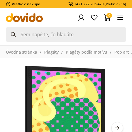
Všetko o nákupe
+421 222 205 470
(Po-Pi: 7 - 16)
0
Úvodná stránka
Plagáty
Plagáty podľa motívu
Pop art