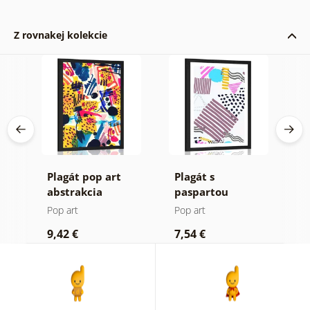
Z rovnakej kolekcie
a
Plagát pop art
Plagát s
P
a
abstrakcia
paspartou
p
Memphis vzor v
p
Pop art
Pop art
P
pop-art štýle
f
9,42 €
7,54 €
7