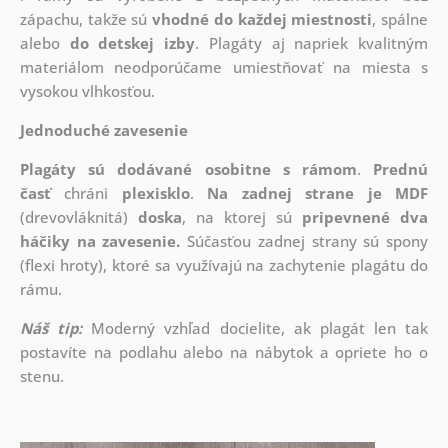
zápachu, takže sú
vhodné do každej miestnosti
, spálne
alebo
do detskej izby
. Plagáty aj napriek kvalitným
materiálom neodporúčame umiestňovať na miesta s
vysokou vlhkosťou.
Jednoduché zavesenie
Plagáty sú dodávané osobitne s rámom
.
Prednú
časť
chráni
plexisklo
.
Na zadnej strane je
MDF
(drevovláknitá)
doska
, na ktorej sú
pripevnené dva
háčiky na zavesenie.
Súčasťou zadnej strany sú spony
(flexi hroty), ktoré sa využívajú na zachytenie plagátu do
rámu.
Náš tip:
Moderný vzhľad docielite, ak plagát len tak
postavíte na podlahu alebo na nábytok a opriete ho o
stenu.