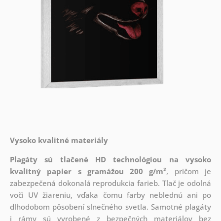
Vysoko kvalitné materiály
Plagáty sú tlačené HD technológiou na vysoko
kvalitný papier s gramážou 200 g/m²
, pričom je
zabezpečená dokonalá reprodukcia farieb. Tlač je odolná
voči UV žiareniu, vďaka čomu farby neblednú ani po
dlhodobom pôsobení slnečného svetla. Samotné plagáty
i rámy sú vyrobené z bezpečných materiálov bez