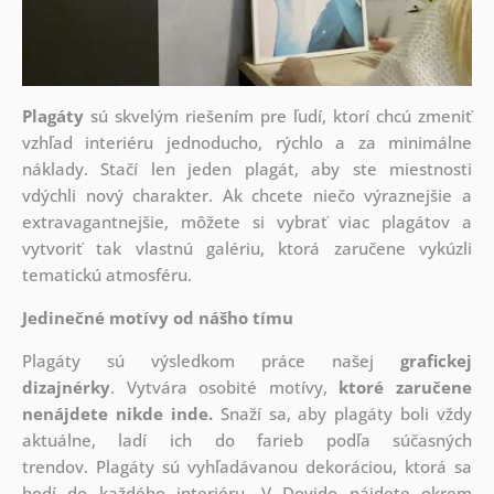
Plagáty
sú skvelým riešením pre ľudí, ktorí chcú zmeniť
vzhľad interiéru jednoducho, rýchlo a za minimálne
náklady. Stačí len jeden plagát, aby ste miestnosti
vdýchli nový charakter. Ak chcete niečo výraznejšie a
extravagantnejšie, môžete si vybrať viac plagátov a
vytvoriť tak vlastnú galériu, ktorá zaručene vykúzli
tematickú atmosféru.
Jedinečné motívy od nášho tímu
Plagáty sú výsledkom práce našej
grafickej
dizajnérky
. Vytvára osobité motívy,
ktoré zaručene
nenájdete nikde inde.
Snaží sa, aby plagáty boli vždy
aktuálne, ladí ich do farieb podľa súčasných
trendov. Plagáty sú vyhľadávanou dekoráciou, ktorá sa
hodí do každého interiéru. V Dovido nájdete okrem