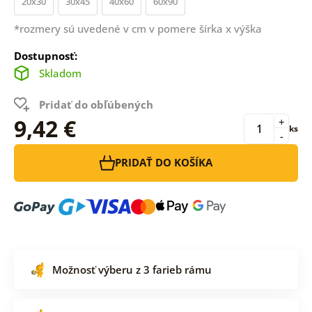
20x30
30x45
40x60
60x90
*rozmery sú uvedené v cm v pomere šírka x výška
Dostupnosť:
Skladom
Pridať do obľúbených
9,42 €
+
ks
-
PRIDAŤ DO KOŠÍKA
Možnosť výberu z 3 farieb rámu