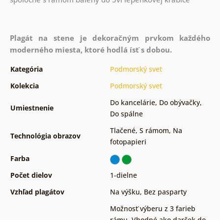
Plagát na stene je dekoračným prvkom každého
moderného miesta, ktoré hodlá ísť s dobou.
Kategória
Podmorský svet
Kolekcia
Podmorský svet
Do kancelárie
,
Do obývačky
,
Umiestnenie
Do spálne
Tlačené
,
S rámom
,
Na
Technológia obrazov
fotopapieri
Farba
Počet dielov
1-dielne
Vzhľad plagátov
Na výšku
,
Bez pasparty
Možnosť výberu z 3 farieb
rámu
,
Vhodné ako darček do