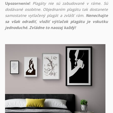
Upozornenie!
Plagáty nie sú zabudované v ráme. Sú
dodávané osobitne. Objednaním plagátu tak dostanete
samostatne vytlačený plagát a zvlášť rám.
Nenechajte
sa však odradiť, vložiť výtlačok plagátu je vskutku
jednoduché. Zvládne to naozaj každý!