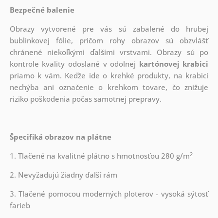
Bezpečné balenie
Obrazy vytvorené pre vás sú zabalené do hrubej
bublinkovej fólie, pričom rohy obrazov sú obzvlášť
chránené niekoľkými ďalšími vrstvami.
Obrazy sú po
kontrole kvality odoslané v odolnej
kartónovej krabici
priamo k vám. Keďže ide o krehké produkty, na krabici
nechýba ani označenie o krehkom tovare, čo znižuje
riziko poškodenia počas samotnej prepravy.
Špecifiká obrazov na plátne
2
1. Tlačené na kvalitné plátno s hmotnosťou 280 g/m
2. Nevyžadujú žiadny ďalší rám
3. Tlačené pomocou moderných ploterov - vysoká sýtosť
farieb