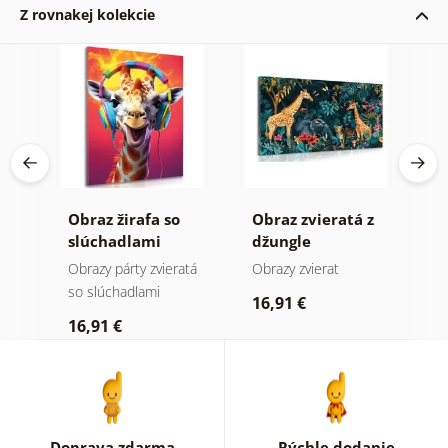
Z rovnakej kolekcie
Obraz žirafa so
Obraz zvieratá z
O
 na
slúchadlami
džungle
N
Obrazy párty zvieratá
Obrazy zvierat
D
so slúchadlami
16,91 €
1
16,91 €
Doprava zdarma
Rýchle dodanie