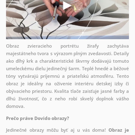
Obraz zvieracieho portrétu žirafy zachytáva
majestátneho tvora s výrazom plným zvedavosti. Detaily
ako dlhý krk a charakteristické škvrny dodávajú tomuto
umeleckému dielu jedinečný šarm. Teplé hnedé a béžové
tóny vytvárajú príjemnú a priateľskú atmosféru. Tento
obraz je ideálny na oživenie interiéru detskej izby či
obývacieho priestoru. Kvalita tlače zaisťuje jasné farby a
dlhú životnosť, čo z neho robí skvelý doplnok vášho
domova.
Prečo práve Dovido obrazy?
Jedinečné obrazy môžu byť aj u vás doma!
Obraz je