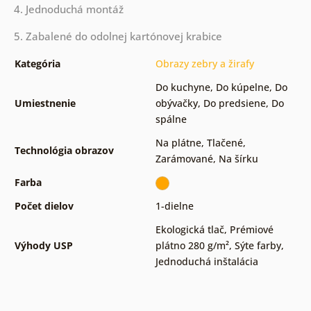
4. Jednoduchá montáž
5. Zabalené do odolnej kartónovej krabice
Kategória
Obrazy zebry a žirafy
Do kuchyne
,
Do kúpelne
,
Do
Umiestnenie
obývačky
,
Do predsiene
,
Do
spálne
Na plátne
,
Tlačené
,
Technológia obrazov
Zarámované
,
Na šírku
Farba
Počet dielov
1-dielne
Ekologická tlač
,
Prémiové
Výhody USP
plátno 280 g/m²
,
Sýte farby
,
Jednoduchá inštalácia