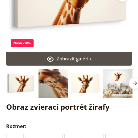
Zľava -20%
Zobraziť galériu
Obraz zvierací portrét žirafy
Rozmer: