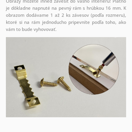
Obrazy môžete ihneď zavesiť do vášho interiéru! Plátno
je dôkladne napnuté na pevný rám s hrúbkou 16 mm. K
obrazom dodávame 1 až 2 ks závesov (podľa rozmeru),
ktoré si na rám jednoducho pripevníte podľa toho, ako
vám to bude vyhovovať.