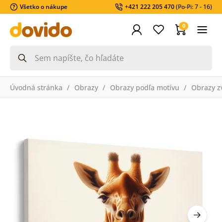
Všetko o nákupe
+421 222 205 470
(Po-Pi: 7 - 16)
0
Úvodná stránka
Obrazy
Obrazy podľa motívu
Obrazy z