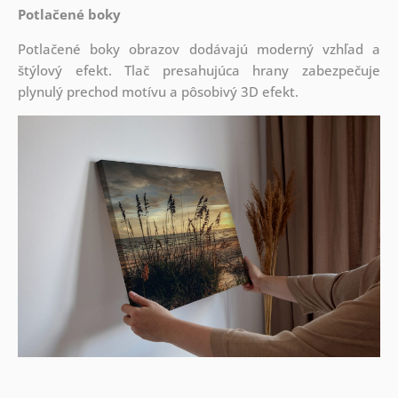
Potlačené boky
Potlačené boky obrazov dodávajú moderný vzhľad a
štýlový efekt. Tlač presahujúca hrany zabezpečuje
plynulý prechod motívu a pôsobivý 3D efekt.