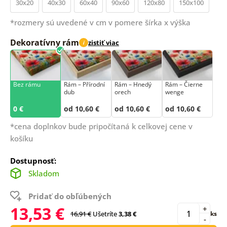
30x20
40x30
60x40
90x60
120x80
150x100
*rozmery sú uvedené v cm v pomere šírka x výška
Dekoratívny rám
zistiť viac
i
Bez rámu
Rám –⁠⁠⁠⁠⁠⁠ Přírodní
Rám – Hnedý
Rám – Čierne
dub
orech
wenge
0 €
od 10,60 €
od 10,60 €
od 10,60 €
*cena doplnkov bude pripočítaná k celkovej cene v
košíku
Dostupnosť:
Skladom
Pridať do obľúbených
13,53 €
+
16,91 €
Ušetríte
3,38 €
ks
-