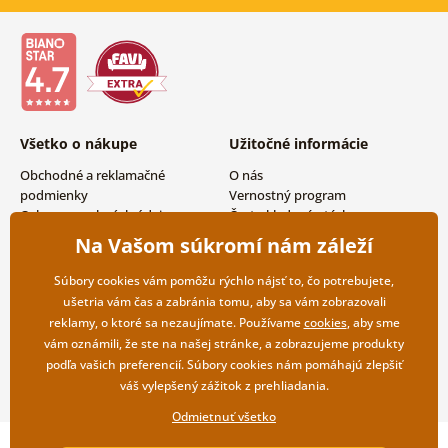
Všetko o nákupe
Užitočné informácie
Obchodné a reklamačné
O nás
podmienky
Vernostný program
Ochrana osobných údajov
Často kladené otázky
Možnosti dopravy a platby
Magazín
Na Vašom súkromí nám záleží
Vrátenie tovaru
Kontakty
Veľkoobchodná spolupráca
Súbory cookies vám pomôžu rýchlo nájsť to, čo potrebujete,
ušetria vám čas a zabránia tomu, aby sa vám zobrazovali
reklamy, o ktoré sa nezaujímate. Používame
cookies
, aby sme
vám oznámili, že ste na našej stránke, a zobrazujeme produkty
podľa vašich preferencií. Súbory cookies nám pomáhajú zlepšiť
váš vylepšený zážitok z prehliadania.
Odmietnuť všetko