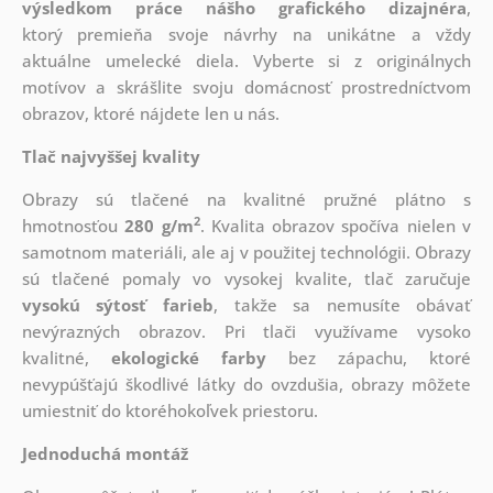
výsledkom práce nášho grafického dizajnéra
,
ktorý
premieňa svoje návrhy na unikátne a vždy
aktuálne umelecké diela. Vyberte si z originálnych
motívov a skrášlite svoju domácnosť prostredníctvom
obrazov, ktoré nájdete len u nás.
Tlač najvyššej kvality
Obrazy sú tlačené na kvalitné pružné plátno s
2
hmotnosťou
280 g/m
. Kvalita obrazov spočíva nielen v
samotnom materiáli, ale aj v použitej technológii. Obrazy
sú tlačené pomaly vo vysokej kvalite, tlač zaručuje
vysokú sýtosť farieb
, takže sa nemusíte obávať
nevýrazných obrazov. Pri tlači využívame vysoko
kvalitné,
ekologické farby
bez zápachu, ktoré
nevypúšťajú škodlivé látky do ovzdušia, obrazy môžete
umiestniť do ktoréhokoľvek priestoru.
Jednoduchá montáž