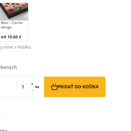
Rám – Čierne
wenge
od 10,60 €
j cene v košíku
ľúbených
+
PRIDAŤ DO KOŠÍKA
ks
-
iéri