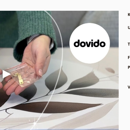
K
U
T
F
P