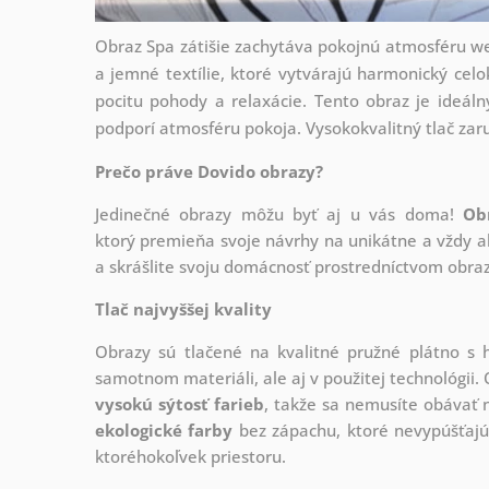
Obraz Spa zátišie zachytáva pokojnú atmosféru we
a jemné textílie, ktoré vytvárajú harmonický celo
pocitu pohody a relaxácie. Tento obraz je ideáln
podporí atmosféru pokoja. Vysokokvalitný tlač zaruč
Prečo práve Dovido obrazy?
Jedinečné obrazy môžu byť aj u vás doma!
Ob
ktorý
premieňa svoje návrhy na unikátne a vždy ak
a skrášlite svoju domácnosť prostredníctvom obraz
Tlač najvyššej kvality
Obrazy sú tlačené na kvalitné pružné plátno 
samotnom materiáli, ale aj v použitej technológii. 
vysokú sýtosť farieb
, takže sa nemusíte obávať n
ekologické farby
bez zápachu, ktoré nevypúšťajú
ktoréhokoľvek priestoru.