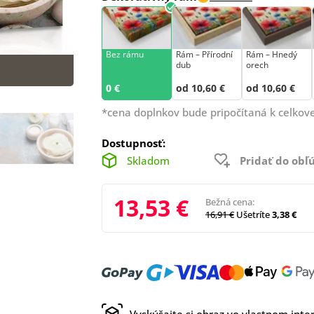
Bez rámu
Rám –⁠⁠⁠⁠⁠⁠ Přírodní
Rám – Hnedý
dub
orech
0 €
od 10,60 €
od 10,60 €
*cena doplnkov bude pripočítaná k celkove
Dostupnosť:
Skladom
Pridať do ob
13,53 €
Bežná cena:
16,91 €
Ušetríte
3,38 €
Vyskúšajte si obraz vo vlastnom inter