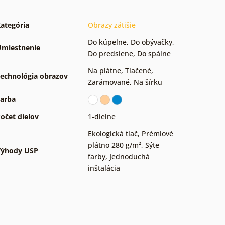
ategória
Obrazy zátišie
Do kúpelne
,
Do obývačky
,
miestnenie
Do predsiene
,
Do spálne
Na plátne
,
Tlačené
,
echnológia obrazov
Zarámované
,
Na šírku
arba
očet dielov
1-dielne
Ekologická tlač
,
Prémiové
plátno 280 g/m²
,
Sýte
Výhody USP
farby
,
Jednoduchá
inštalácia