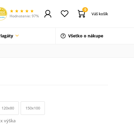
0
Váš košík
Hodnotenie: 97%
Plagáty
Všetko o nákupe
120x80
150x100
x výška