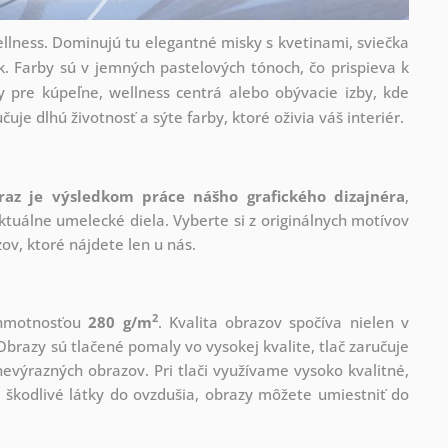
llness. Dominujú tu elegantné misky s kvetinami, sviečka
k. Farby sú v jemných pastelových tónoch, čo prispieva k
y pre kúpeľne, wellness centrá alebo obývacie izby, kde
uje dlhú životnosť a sýte farby, ktoré oživia váš interiér.
raz je výsledkom práce nášho grafického dizajnéra
,
tuálne umelecké diela. Vyberte si z originálnych motívov
ov, ktoré nájdete len u nás.
2
s hmotnosťou
280 g/m
. Kvalita obrazov spočíva nielen v
Obrazy sú tlačené pomaly vo vysokej kvalite, tlač zaručuje
evýrazných obrazov. Pri tlači využívame vysoko kvalitné,
 škodlivé látky do ovzdušia, obrazy môžete umiestniť do