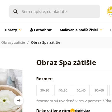
Obrazy
📤 Fotoobraz
Maľovanie podľa čísiel
Obrazy zátišie
Obraz Spa zátišie
Obraz Spa zátišie
Rozmer:
30x20
40x30
60x40
90x60
*rozmery sú uvedené v cm v pomere šírka 
Dekoratívny rám
zistiť viac
i