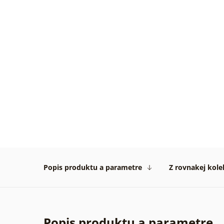
Overe
zákaz
31. 07
2026
Žiadn
Overe
zákaz
29. 07
2026
Popis produktu a parametre
Z rovnakej kole
Popis produktu a parametre