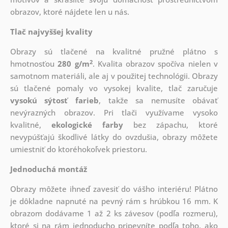
obrazov, ktoré nájdete len u nás.
Tlač najvyššej kvality
Obrazy sú tlačené na kvalitné pružné plátno s
2
hmotnosťou
280 g/m
. Kvalita obrazov spočíva nielen v
samotnom materiáli, ale aj v použitej technológii. Obrazy
sú tlačené pomaly vo vysokej kvalite, tlač zaručuje
vysokú sýtosť farieb
, takže sa nemusíte obávať
nevýrazných obrazov. Pri tlači využívame vysoko
kvalitné,
ekologické farby
bez zápachu, ktoré
nevypúšťajú škodlivé látky do ovzdušia, obrazy môžete
umiestniť do ktoréhokoľvek priestoru.
Jednoduchá montáž
Obrazy môžete ihneď zavesiť do vášho interiéru! Plátno
je dôkladne napnuté na pevný rám s hrúbkou 16 mm. K
obrazom dodávame 1 až 2 ks závesov (podľa rozmeru),
ktoré si na rám jednoducho pripevníte podľa toho, ako