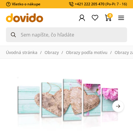
Všetko o nákupe
+421 222 205 470
(Po-Pi: 7 - 16)
0
Úvodná stránka
Obrazy
Obrazy podľa motívu
Obrazy zá