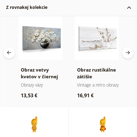
Z rovnakej kolekcie
ro
Obraz vetvy
Obraz rustikálne
O
kvetov v čiernej
zátišie
k
váze
Obrazy vázy
Vintage a retro obrazy
O
13,53 €
16,91 €
2