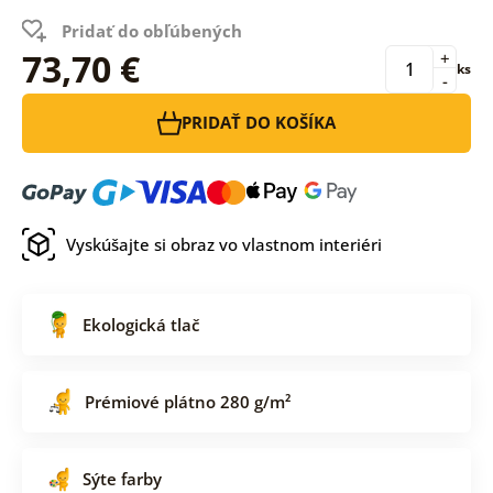
Pridať do obľúbených
73,70 €
+
ks
-
PRIDAŤ DO KOŠÍKA
Vyskúšajte si obraz vo vlastnom interiéri
Ekologická tlač
Prémiové plátno 280 g/m²
Sýte farby