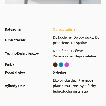
Kategória
Obrazy zátišie
Do kuchyne
,
Do obývačky
,
Do
Umiestnenie
predsiene
,
Do spálne
Na plátne
,
Tlačené
,
Technológia obrazov
Zarámované
,
Nepravidelné
Farba
Počet dielov
5-dielne
Ekologická tlač
,
Prémiové
Výhody USP
plátno 280 g/m²
,
Sýte farby
,
Jednoduchá inštalácia