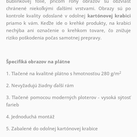
bublinkovej fólie, pričom rohy obrazov sú obzvlášť
chránené niekoľkými ďalšími vrstvami.
Obrazy sú po
kontrole kvality odoslané v odolnej
kartónovej krabici
priamo k vám. Keďže ide o krehké produkty, na krabici
nechýba ani označenie o krehkom tovare, čo znižuje
riziko poškodenia počas samotnej prepravy.
Špecifiká obrazov na plátne
2
1. Tlačené na kvalitné plátno s hmotnosťou 280 g/m
2. Nevyžadujú žiadny ďalší rám
3. Tlačené pomocou moderných ploterov - vysoká sýtosť
farieb
4. Jednoduchá montáž
5. Zabalené do odolnej kartónovej krabice