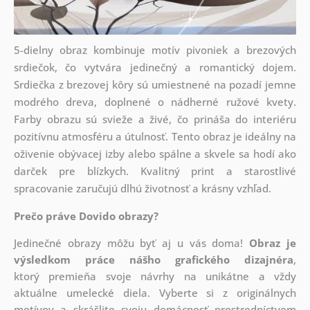
5-dielny obraz kombinuje motív pivoniek a brezových
srdiečok, čo vytvára jedinečný a romantický dojem.
Srdiečka z brezovej kôry sú umiestnené na pozadí jemne
modrého dreva, doplnené o nádherné ružové kvety.
Farby obrazu sú svieže a živé, čo prináša do interiéru
pozitívnu atmosféru a útulnosť. Tento obraz je ideálny na
oživenie obývacej izby alebo spálne a skvele sa hodí ako
darček pre blízkych. Kvalitný print a starostlivé
spracovanie zaručujú dlhú životnosť a krásny vzhľad.
Prečo práve Dovido obrazy?
Jedinečné obrazy môžu byť aj u vás doma!
Obraz je
výsledkom práce nášho grafického dizajnéra
,
ktorý
premieňa svoje návrhy na unikátne a vždy
aktuálne umelecké diela. Vyberte si z originálnych
motívov a skrášlite svoju domácnosť prostredníctvom