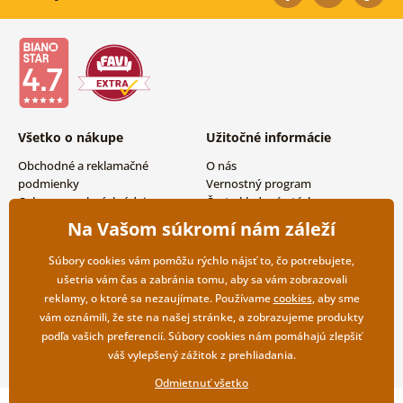
Všetko o nákupe
Užitočné informácie
Obchodné a reklamačné
O nás
podmienky
Vernostný program
Ochrana osobných údajov
Často kladené otázky
Možnosti dopravy a platby
Magazín
Na Vašom súkromí nám záleží
Vrátenie tovaru
Kontakty
Veľkoobchodná spolupráca
Súbory cookies vám pomôžu rýchlo nájsť to, čo potrebujete,
ušetria vám čas a zabránia tomu, aby sa vám zobrazovali
reklamy, o ktoré sa nezaujímate. Používame
cookies
, aby sme
vám oznámili, že ste na našej stránke, a zobrazujeme produkty
podľa vašich preferencií. Súbory cookies nám pomáhajú zlepšiť
váš vylepšený zážitok z prehliadania.
Odmietnuť všetko