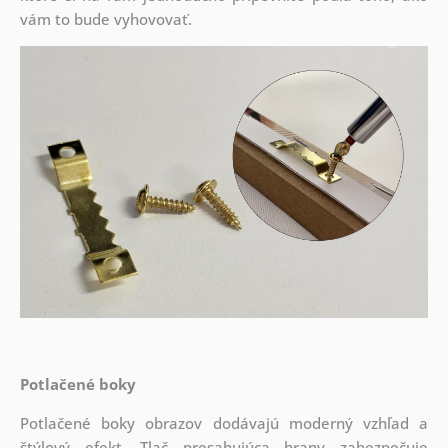
vám to bude vyhovovať.
Potlačené boky
Potlačené boky obrazov dodávajú moderný vzhľad a
štýlový efekt. Tlač presahujúca hrany zabezpečuje