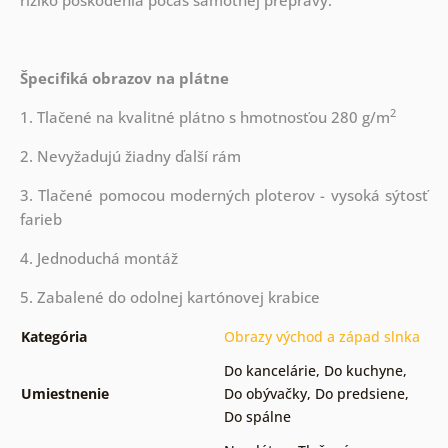
riziko poškodenia počas samotnej prepravy.
Špecifiká obrazov na plátne
2
1. Tlačené na kvalitné plátno s hmotnosťou 280 g/m
2. Nevyžadujú žiadny ďalší rám
3. Tlačené pomocou moderných ploterov - vysoká sýtosť
farieb
4. Jednoduchá montáž
5. Zabalené do odolnej kartónovej krabice
Kategória
Obrazy východ a západ slnka
Do kancelárie
,
Do kuchyne
,
Umiestnenie
Do obývačky
,
Do predsiene
,
Do spálne