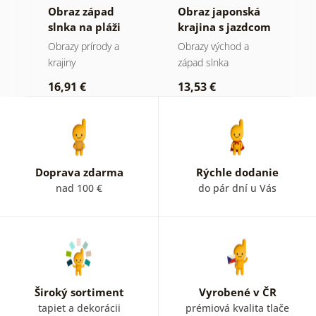
Obraz západ
Obraz japonská
O
slnka na pláži
krajina s jazdcom
v
I
Obrazy prírody a
Obrazy východ a
O
krajiny
západ slnka
1
16,91 €
13,53 €
Doprava zdarma
Rýchle dodanie
nad 100 €
do pár dní u Vás
Široký sortiment
Vyrobené v ČR
tapiet a dekorácii
prémiová kvalita tlače