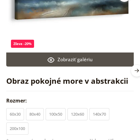
Zľava -20%
Zobraziť galériu
Obraz pokojné more v abstrakcii
Rozmer:
60x30
80x40
100x50
120x60
140x70
200x100