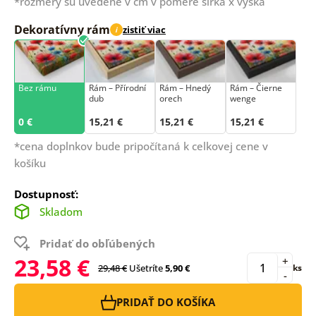
*rozmery sú uvedené v cm v pomere šírka x výška
Dekoratívny rám
zistiť viac
i
Bez rámu
Rám –⁠⁠⁠⁠⁠⁠ Přírodní
Rám – Hnedý
Rám – Čierne
dub
orech
wenge
0 €
15,21 €
15,21 €
15,21 €
*cena doplnkov bude pripočítaná k celkovej cene v
košíku
Dostupnosť:
Skladom
Pridať do obľúbených
23,58 €
+
29,48 €
Ušetríte
5,90 €
ks
-
PRIDAŤ DO KOŠÍKA