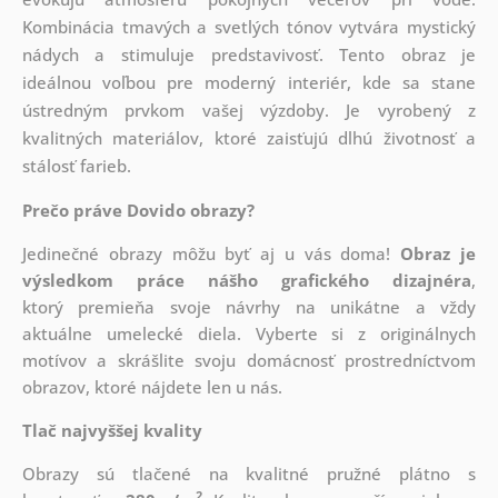
Kombinácia tmavých a svetlých tónov vytvára mystický
nádych a stimuluje predstavivosť. Tento obraz je
ideálnou voľbou pre moderný interiér, kde sa stane
ústredným prvkom vašej výzdoby. Je vyrobený z
kvalitných materiálov, ktoré zaisťujú dlhú životnosť a
stálosť farieb.
Prečo práve Dovido obrazy?
Jedinečné obrazy môžu byť aj u vás doma!
Obraz je
výsledkom práce nášho grafického dizajnéra
,
ktorý
premieňa svoje návrhy na unikátne a vždy
aktuálne umelecké diela. Vyberte si z originálnych
motívov a skrášlite svoju domácnosť prostredníctvom
obrazov, ktoré nájdete len u nás.
Tlač najvyššej kvality
Obrazy sú tlačené na kvalitné pružné plátno s
2