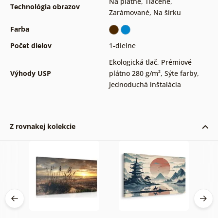
Na plátne
,
Tlačené
,
Technológia obrazov
Zarámované
,
Na šírku
Farba
Počet dielov
1-dielne
Ekologická tlač
,
Prémiové
Výhody USP
plátno 280 g/m²
,
Sýte farby
,
Jednoduchá inštalácia
Z rovnakej kolekcie