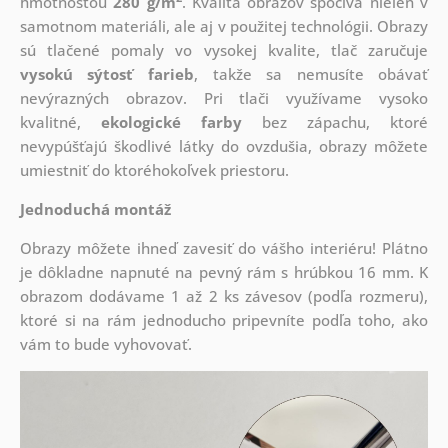
hmotnosťou
280 g/m
. Kvalita obrazov spočíva nielen v
samotnom materiáli, ale aj v použitej technológii. Obrazy
sú tlačené pomaly vo vysokej kvalite, tlač zaručuje
vysokú sýtosť farieb
, takže sa nemusíte obávať
nevýrazných obrazov. Pri tlači využívame vysoko
kvalitné,
ekologické farby
bez zápachu, ktoré
nevypúšťajú škodlivé látky do ovzdušia, obrazy môžete
umiestniť do ktoréhokoľvek priestoru.
Jednoduchá montáž
Obrazy môžete ihneď zavesiť do vášho interiéru! Plátno
je dôkladne napnuté na pevný rám s hrúbkou 16 mm. K
obrazom dodávame 1 až 2 ks závesov (podľa rozmeru),
ktoré si na rám jednoducho pripevníte podľa toho, ako
vám to bude vyhovovať.