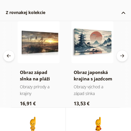
Z rovnakej kolekcie
Obraz západ
Obraz japonská
O
ou
slnka na pláži
krajina s jazdcom
v
I
Obrazy prírody a
Obrazy východ a
O
krajiny
západ slnka
1
16,91 €
13,53 €