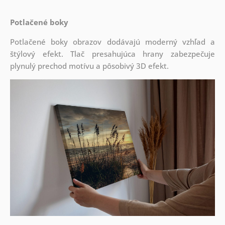
Potlačené boky
Potlačené boky obrazov dodávajú moderný vzhľad a
štýlový efekt. Tlač presahujúca hrany zabezpečuje
plynulý prechod motívu a pôsobivý 3D efekt.