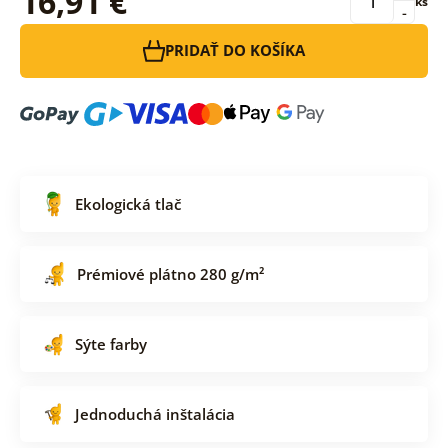
16,91 €
ks
-
PRIDAŤ DO KOŠÍKA
Ekologická tlač
Prémiové plátno 280 g/m²
Sýte farby
Jednoduchá inštalácia