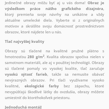
Jedinečné obrazy môžu byť aj u vás doma!
Obraz je
výsledkom práce nášho grafického dizajnéra
,
ktorý
premieňa svoje návrhy na unikátne a vždy
aktuálne umelecké diela. Vyberte si z originálnych
motívov a skrášlite svoju domácnosť prostredníctvom
obrazov, ktoré nájdete len u nás.
Tlač najvyššej kvality
Obrazy sú tlačené na kvalitné pružné plátno s
2
hmotnosťou
280 g/m
. Kvalita obrazov spočíva nielen v
samotnom materiáli, ale aj v použitej technológii. Obrazy
sú tlačené pomaly vo vysokej kvalite, tlač zaručuje
vysokú sýtosť farieb
, takže sa nemusíte obávať
nevýrazných obrazov. Pri tlači využívame vysoko
kvalitné,
ekologické farby
bez zápachu, ktoré
nevypúšťajú škodlivé látky do ovzdušia, obrazy môžete
umiestniť do ktoréhokoľvek priestoru.
Jednoduchá montáž