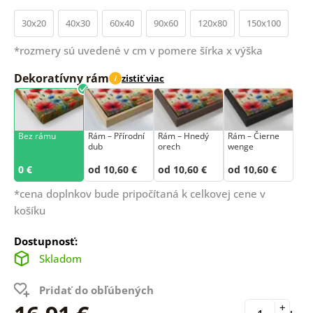
30x20
40x30
60x40
90x60
120x80
150x100
*rozmery sú uvedené v cm v pomere šírka x výška
Dekoratívny rám
zistiť viac
i
Bez rámu
Rám –⁠⁠⁠⁠⁠⁠ Přírodní
Rám – Hnedý
Rám – Čierne
dub
orech
wenge
0 €
od 10,60 €
od 10,60 €
od 10,60 €
*cena doplnkov bude pripočítaná k celkovej cene v
košíku
Dostupnosť:
Skladom
Pridať do obľúbených
+