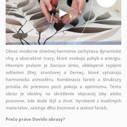
Obraz moderné slnečnej harmónie zachytáva dynamické
vlny a abstraktné tvary, ktoré evokujú pohyb a energiu.
Hlavným prvkom je žiariace slnko, obklopené teplými
odtieňmi žltej, oranžovej a čiernej, ktoré vytvárajú
harmonickú atmosféru. Kombinácia farieb a štruktúry
prináša do priestoru pocit pokoja a optimizmu. Tento
obraz je ideálny na skrášlenie obývacej izby alebo
pracovne, kde dodá štýl a život. Vyrobené z kvalitných
materiálov, zaisťuje dlhú životnosť a stálosť farieb.
Prečo práve Dovido obrazy?