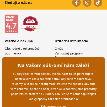
Sledujte nás na
Všetko o nákupe
Užitočné informácie
Obchodné a reklamačné
O nás
podmienky
Vernostný program
Ochrana osobných údajov
Často kladené otázky
Možnosti dopravy a platby
Magazín
Na Vašom súkromí nám záleží
Vrátenie tovaru
Kontakty
Veľkoobchodná spolupráca
Súbory cookies vám pomôžu rýchlo nájsť to, čo potrebujete,
ušetria vám čas a zabránia tomu, aby sa vám zobrazovali
reklamy, o ktoré sa nezaujímate. Používame
cookies
, aby sme
vám oznámili, že ste na našej stránke, a zobrazujeme produkty
podľa vašich preferencií. Súbory cookies nám pomáhajú zlepšiť
váš vylepšený zážitok z prehliadania.
Odmietnuť všetko