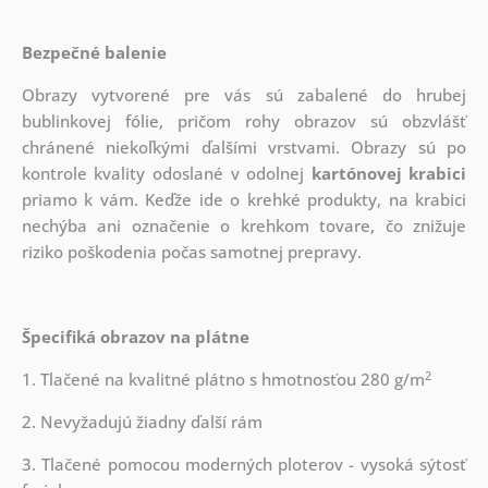
Bezpečné balenie
Obrazy vytvorené pre vás sú zabalené do hrubej
bublinkovej fólie, pričom rohy obrazov sú obzvlášť
chránené niekoľkými ďalšími vrstvami.
Obrazy sú po
kontrole kvality odoslané v odolnej
kartónovej krabici
priamo k vám. Keďže ide o krehké produkty, na krabici
nechýba ani označenie o krehkom tovare, čo znižuje
riziko poškodenia počas samotnej prepravy.
Špecifiká obrazov na plátne
2
1. Tlačené na kvalitné plátno s hmotnosťou 280 g/m
2. Nevyžadujú žiadny ďalší rám
3. Tlačené pomocou moderných ploterov - vysoká sýtosť