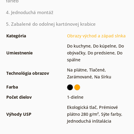
farieb
4. Jednoduchá montáž
5. Zabalené do odolnej kartónovej krabice
Kategória
Obrazy východ a západ slnka
Do kuchyne
,
Do kúpelne
,
Do
Umiestnenie
obývačky
,
Do predsiene
,
Do
spálne
Na plátne
,
Tlačené
,
Technológia obrazov
Zarámované
,
Na šírku
Farba
Počet dielov
1-dielne
Ekologická tlač
,
Prémiové
Výhody USP
plátno 280 g/m²
,
Sýte farby
,
Jednoduchá inštalácia