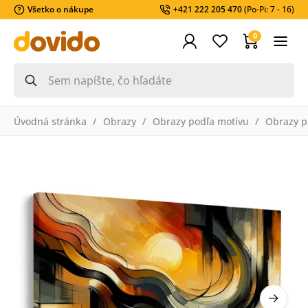
Všetko o nákupe
+421 222 205 470
(Po-Pi: 7 - 16)
0
Úvodná stránka
Obrazy
Obrazy podľa motívu
Obrazy pr