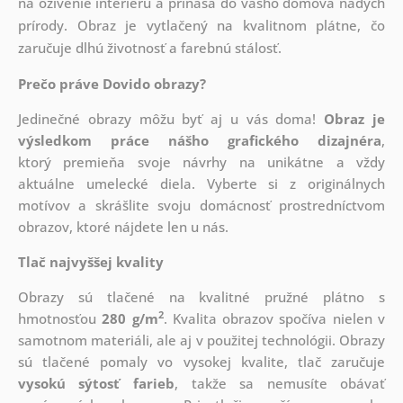
na oživenie interiéru a prináša do vášho domova nádych
prírody. Obraz je vytlačený na kvalitnom plátne, čo
zaručuje dlhú životnosť a farebnú stálosť.
Prečo práve Dovido obrazy?
Jedinečné obrazy môžu byť aj u vás doma!
Obraz je
výsledkom práce nášho grafického dizajnéra
,
ktorý
premieňa svoje návrhy na unikátne a vždy
aktuálne umelecké diela. Vyberte si z originálnych
motívov a skrášlite svoju domácnosť prostredníctvom
obrazov, ktoré nájdete len u nás.
Tlač najvyššej kvality
Obrazy sú tlačené na kvalitné pružné plátno s
2
hmotnosťou
280 g/m
. Kvalita obrazov spočíva nielen v
samotnom materiáli, ale aj v použitej technológii. Obrazy
sú tlačené pomaly vo vysokej kvalite, tlač zaručuje
vysokú sýtosť farieb
, takže sa nemusíte obávať