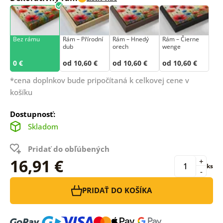
Bez rámu
Rám –⁠⁠⁠⁠⁠⁠ Přírodní
Rám – Hnedý
Rám – Čierne
dub
orech
wenge
0 €
od 10,60 €
od 10,60 €
od 10,60 €
*cena doplnkov bude pripočítaná k celkovej cene v
košíku
Dostupnosť:
Skladom
Pridať do obľúbených
16,91 €
+
ks
-
PRIDAŤ DO KOŠÍKA