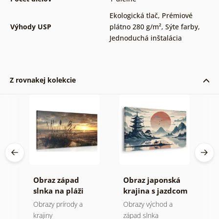
Ekologická tlač
,
Prémiové
Výhody USP
plátno 280 g/m²
,
Sýte farby
,
Jednoduchá inštalácia
Z rovnakej kolekcie
Obraz západ
Obraz japonská
O
ou
slnka na pláži
krajina s jazdcom
v
I
Obrazy prírody a
Obrazy východ a
O
krajiny
západ slnka