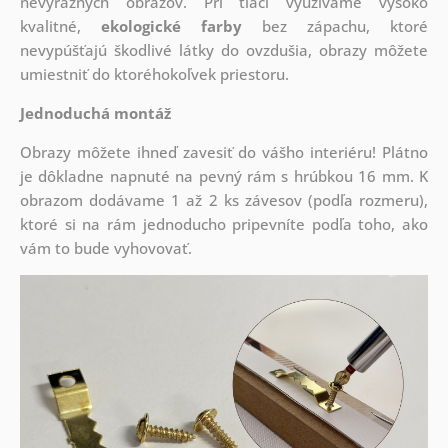
nevýrazných obrazov. Pri tlači využívame vysoko
kvalitné,
ekologické farby
bez zápachu, ktoré
nevypúšťajú škodlivé látky do ovzdušia, obrazy môžete
umiestniť do ktoréhokoľvek priestoru.
Jednoduchá montáž
Obrazy môžete ihneď zavesiť do vášho interiéru! Plátno
je dôkladne napnuté na pevný rám s hrúbkou 16 mm. K
obrazom dodávame 1 až 2 ks závesov (podľa rozmeru),
ktoré si na rám jednoducho pripevníte podľa toho, ako
vám to bude vyhovovať.