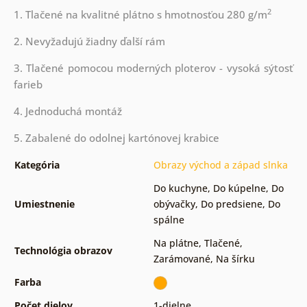
2
1. Tlačené na kvalitné plátno s hmotnosťou 280 g/m
2. Nevyžadujú žiadny ďalší rám
3. Tlačené pomocou moderných ploterov - vysoká sýtosť
farieb
4. Jednoduchá montáž
5. Zabalené do odolnej kartónovej krabice
Kategória
Obrazy východ a západ slnka
Do kuchyne
,
Do kúpelne
,
Do
Umiestnenie
obývačky
,
Do predsiene
,
Do
spálne
Na plátne
,
Tlačené
,
Technológia obrazov
Zarámované
,
Na šírku
Farba
Počet dielov
1-dielne