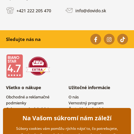
+421 222 205 470
info@dovido.sk
Sledujte nás na
Všetko o nákupe
Užitočné informácie
Obchodné a reklamačné
O nás
podmienky
Vernostný program
Ochrana osobných údajov
Často kladené otázky
Možnosti dopravy a platby
Magazín
Na Vašom súkromí nám záleží
Vrátenie tovaru
Kontakty
Veľkoobchodná spolupráca
Súbory cookies vám pomôžu rýchlo nájsť to, čo potrebujete,