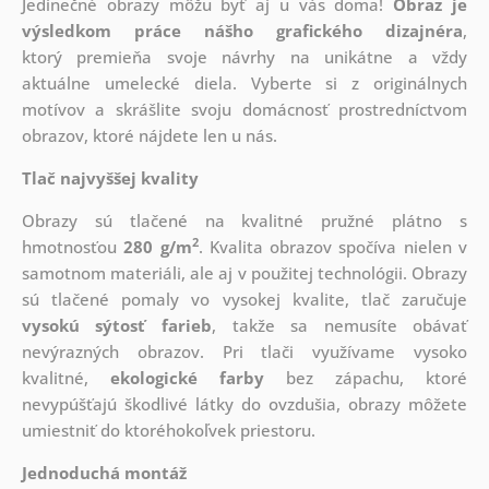
Jedinečné obrazy môžu byť aj u vás doma!
Obraz je
výsledkom práce nášho grafického dizajnéra
,
ktorý
premieňa svoje návrhy na unikátne a vždy
aktuálne umelecké diela. Vyberte si z originálnych
motívov a skrášlite svoju domácnosť prostredníctvom
obrazov, ktoré nájdete len u nás.
Tlač najvyššej kvality
Obrazy sú tlačené na kvalitné pružné plátno s
2
hmotnosťou
280 g/m
. Kvalita obrazov spočíva nielen v
samotnom materiáli, ale aj v použitej technológii. Obrazy
sú tlačené pomaly vo vysokej kvalite, tlač zaručuje
vysokú sýtosť farieb
, takže sa nemusíte obávať
nevýrazných obrazov. Pri tlači využívame vysoko
kvalitné,
ekologické farby
bez zápachu, ktoré
nevypúšťajú škodlivé látky do ovzdušia, obrazy môžete
umiestniť do ktoréhokoľvek priestoru.
Jednoduchá montáž