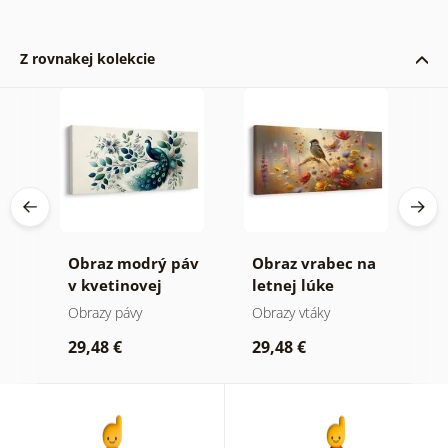
Z rovnakej kolekcie
Obraz modrý páv
Obraz vrabec na
O
v kvetinovej
letnej lúke
k
kompozícii
Obrazy pávy
Obrazy vtáky
O
29,48 €
29,48 €
4