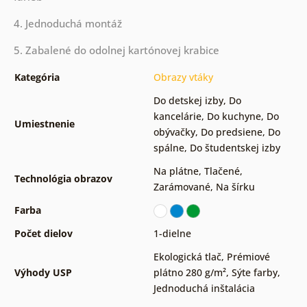
4. Jednoduchá montáž
5. Zabalené do odolnej kartónovej krabice
Kategória
Obrazy vtáky
Do detskej izby
,
Do
kancelárie
,
Do kuchyne
,
Do
Umiestnenie
obývačky
,
Do predsiene
,
Do
spálne
,
Do študentskej izby
Na plátne
,
Tlačené
,
Technológia obrazov
Zarámované
,
Na šírku
Farba
Počet dielov
1-dielne
Ekologická tlač
,
Prémiové
Výhody USP
plátno 280 g/m²
,
Sýte farby
,
Jednoduchá inštalácia