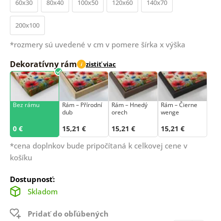
60x30
80x40
100x50
120x60
140x70
200x100
*rozmery sú uvedené v cm v pomere šírka x výška
Dekoratívny rám
zistiť viac
i
Bez rámu
Rám –⁠⁠⁠⁠⁠⁠ Přírodní
Rám – Hnedý
Rám – Čierne
dub
orech
wenge
0 €
15,21 €
15,21 €
15,21 €
*cena doplnkov bude pripočítaná k celkovej cene v
košíku
Dostupnosť:
Skladom
Pridať do obľúbených