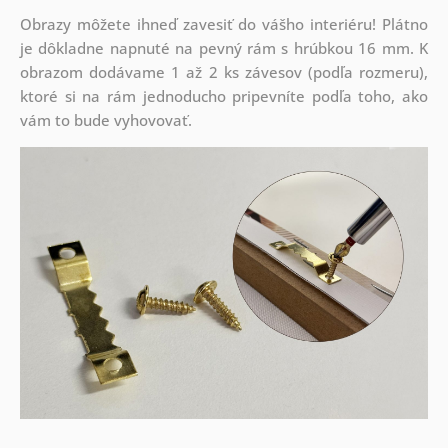
Obrazy môžete ihneď zavesiť do vášho interiéru! Plátno
je dôkladne napnuté na pevný rám s hrúbkou 16 mm. K
obrazom dodávame 1 až 2 ks závesov (podľa rozmeru),
ktoré si na rám jednoducho pripevníte podľa toho, ako
vám to bude vyhovovať.