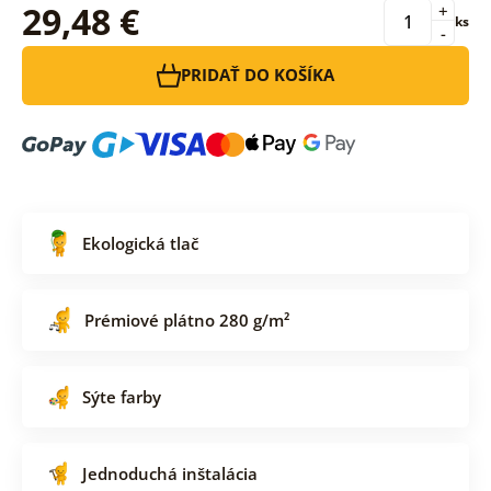
29,48 €
+
ks
-
PRIDAŤ DO KOŠÍKA
Ekologická tlač
Prémiové plátno 280 g/m²
Sýte farby
Jednoduchá inštalácia