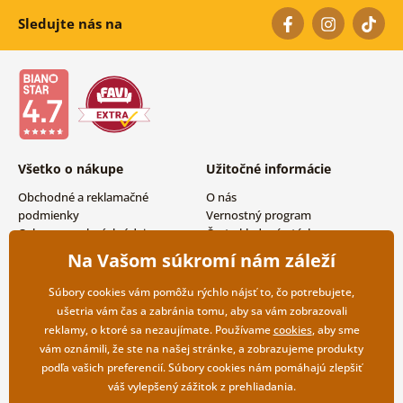
Sledujte nás na
Všetko o nákupe
Užitočné informácie
Obchodné a reklamačné
O nás
podmienky
Vernostný program
Ochrana osobných údajov
Často kladené otázky
Možnosti dopravy a platby
Magazín
Na Vašom súkromí nám záleží
Vrátenie tovaru
Kontakty
Veľkoobchodná spolupráca
Súbory cookies vám pomôžu rýchlo nájsť to, čo potrebujete,
ušetria vám čas a zabránia tomu, aby sa vám zobrazovali
reklamy, o ktoré sa nezaujímate. Používame
cookies
, aby sme
vám oznámili, že ste na našej stránke, a zobrazujeme produkty
podľa vašich preferencií. Súbory cookies nám pomáhajú zlepšiť
váš vylepšený zážitok z prehliadania.