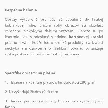
Bezpečné balenie
Obrazy vytvorené pre vás sú zabalené do hrubej
bublinkovej fólie, pričom rohy obrazov sú obzvlášť
chránené niekoľkými ďalšími vrstvami.
Obrazy sú po
kontrole kvality odoslané v odolnej
kartónovej krabici
priamo k vám. Keďže ide o krehké produkty, na krabici
nechýba ani označenie o krehkom tovare, čo znižuje
riziko poškodenia počas samotnej prepravy.
Špecifiká obrazov na plátne
2
1. Tlačené na kvalitné plátno s hmotnosťou 280 g/m
2. Nevyžadujú žiadny ďalší rám
3. Tlačené pomocou moderných ploterov - vysoká sýtosť
farieb