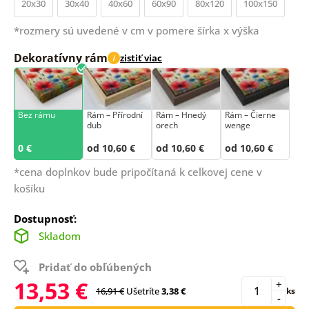
20x30
30x40
40x60
60x90
80x120
100x150
*rozmery sú uvedené v cm v pomere šírka x výška
Dekoratívny rám
zistiť viac
i
Bez rámu
Rám –⁠⁠⁠⁠⁠⁠ Přírodní
Rám – Hnedý
Rám – Čierne
dub
orech
wenge
0 €
od 10,60 €
od 10,60 €
od 10,60 €
*cena doplnkov bude pripočítaná k celkovej cene v
košíku
Dostupnosť:
Skladom
Pridať do obľúbených
13,53 €
+
16,91 €
Ušetríte
3,38 €
ks
-