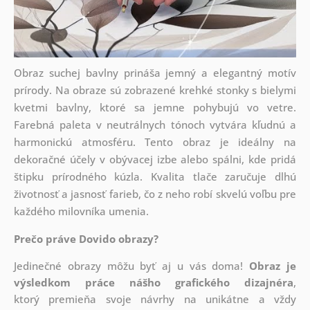
Obraz suchej bavlny prináša jemný a elegantný motív
prírody. Na obraze sú zobrazené krehké stonky s bielymi
kvetmi bavlny, ktoré sa jemne pohybujú vo vetre.
Farebná paleta v neutrálnych tónoch vytvára kľudnú a
harmonickú atmosféru. Tento obraz je ideálny na
dekoračné účely v obývacej izbe alebo spálni, kde pridá
štipku prírodného kúzla. Kvalita tlače zaručuje dlhú
životnosť a jasnosť farieb, čo z neho robí skvelú voľbu pre
každého milovníka umenia.
Prečo práve Dovido obrazy?
Jedinečné obrazy môžu byť aj u vás doma!
Obraz je
výsledkom práce nášho grafického dizajnéra
,
ktorý
premieňa svoje návrhy na unikátne a vždy