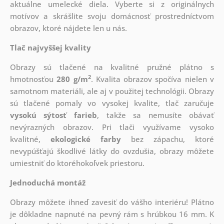
aktuálne umelecké diela. Vyberte si z originálnych
motívov a skrášlite svoju domácnosť prostredníctvom
obrazov, ktoré nájdete len u nás.
Tlač najvyššej kvality
Obrazy sú tlačené na kvalitné pružné plátno s
2
hmotnosťou
280 g/m
. Kvalita obrazov spočíva nielen v
samotnom materiáli, ale aj v použitej technológii. Obrazy
sú tlačené pomaly vo vysokej kvalite, tlač zaručuje
vysokú sýtosť farieb
, takže sa nemusíte obávať
nevýrazných obrazov. Pri tlači využívame vysoko
kvalitné,
ekologické farby
bez zápachu, ktoré
nevypúšťajú škodlivé látky do ovzdušia, obrazy môžete
umiestniť do ktoréhokoľvek priestoru.
Jednoduchá montáž
Obrazy môžete ihneď zavesiť do vášho interiéru! Plátno
je dôkladne napnuté na pevný rám s hrúbkou 16 mm. K