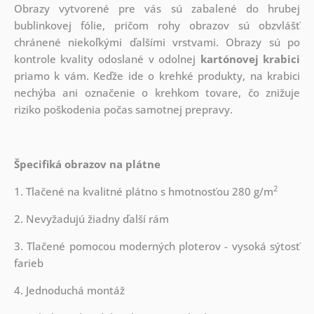
Obrazy vytvorené pre vás sú zabalené do hrubej
bublinkovej fólie, pričom rohy obrazov sú obzvlášť
chránené niekoľkými ďalšími vrstvami.
Obrazy sú po
kontrole kvality odoslané v odolnej
kartónovej krabici
priamo k vám. Keďže ide o krehké produkty, na krabici
nechýba ani označenie o krehkom tovare, čo znižuje
riziko poškodenia počas samotnej prepravy.
Špecifiká obrazov na plátne
2
1. Tlačené na kvalitné plátno s hmotnosťou 280 g/m
2. Nevyžadujú žiadny ďalší rám
3. Tlačené pomocou moderných ploterov - vysoká sýtosť
farieb
4. Jednoduchá montáž