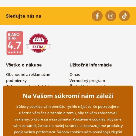
Sledujte nás na
Všetko o nákupe
Užitočné informácie
Obchodné a reklamačné
O nás
podmienky
Vernostný program
Ochrana osobných údajov
Často kladené otázky
Možnosti dopravy a platby
Magazín
Na Vašom súkromí nám záleží
Vrátenie tovaru
Kontakty
Veľkoobchodná spolupráca
Súbory cookies vám pomôžu rýchlo nájsť to, čo potrebujete,
ušetria vám čas a zabránia tomu, aby sa vám zobrazovali
reklamy, o ktoré sa nezaujímate. Používame
cookies
, aby sme
vám oznámili, že ste na našej stránke, a zobrazujeme produkty
podľa vašich preferencií. Súbory cookies nám pomáhajú zlepšiť