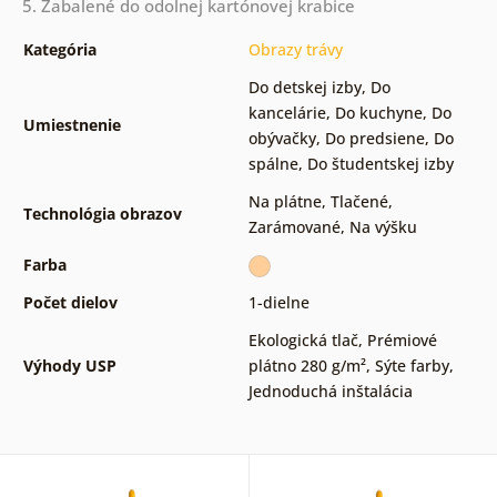
5. Zabalené do odolnej kartónovej krabice
Kategória
Obrazy trávy
Do detskej izby
,
Do
kancelárie
,
Do kuchyne
,
Do
Umiestnenie
obývačky
,
Do predsiene
,
Do
spálne
,
Do študentskej izby
Na plátne
,
Tlačené
,
Technológia obrazov
Zarámované
,
Na výšku
Farba
Počet dielov
1-dielne
Ekologická tlač
,
Prémiové
Výhody USP
plátno 280 g/m²
,
Sýte farby
,
Jednoduchá inštalácia