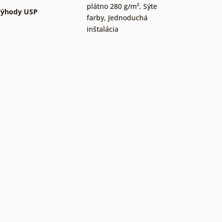
plátno 280 g/m²
,
Sýte
Výhody USP
farby
,
Jednoduchá
inštalácia