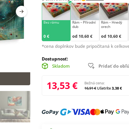
Bez rámu
Rám –⁠⁠⁠⁠⁠⁠ Přírodní
Rám – Hnedý
dub
orech
0 €
od 10,60 €
od 10,60 €
*cena doplnkov bude pripočítaná k celkove
Dostupnosť:
Skladom
Pridať do ob
13,53 €
Bežná cena:
16,91 €
Ušetríte
3,38 €