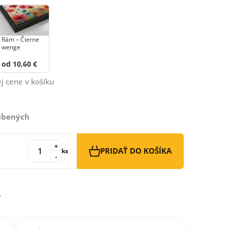
Rám – Čierne
wenge
od 10,60 €
j cene v košíku
ľúbených
+
PRIDAŤ DO KOŠÍKA
ks
-