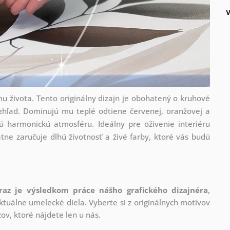
u života. Tento originálny dizajn je obohatený o kruhové
vzhľad. Dominujú mu teplé odtiene červenej, oranžovej a
ú harmonickú atmosféru. Ideálny pre oživenie interiéru
átne zaručuje dlhú životnosť a živé farby, ktoré vás budú
raz je výsledkom práce nášho grafického dizajnéra
,
tuálne umelecké diela. Vyberte si z originálnych motívov
ov, ktoré nájdete len u nás.