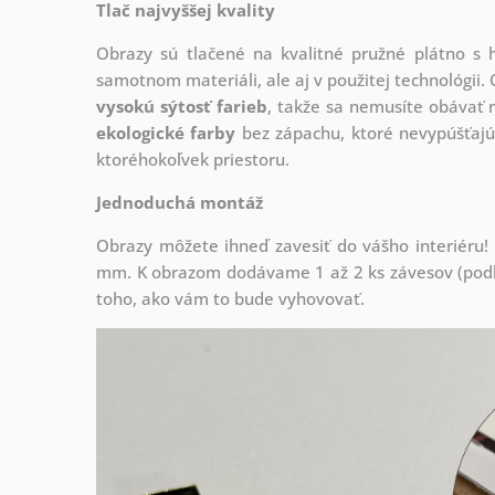
Tlač najvyššej kvality
Obrazy sú tlačené na kvalitné pružné plátno 
samotnom materiáli, ale aj v použitej technológii. 
vysokú sýtosť farieb
, takže sa nemusíte obávať n
ekologické farby
bez zápachu, ktoré nevypúšťajú
ktoréhokoľvek priestoru.
Jednoduchá montáž
Obrazy môžete ihneď zavesiť do vášho interiéru
mm. K obrazom dodávame 1 až 2 ks závesov (podľa
toho, ako vám to bude vyhovovať.