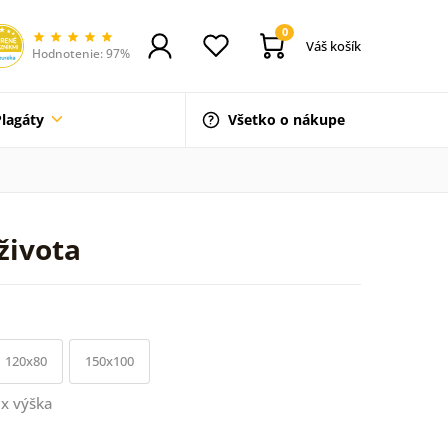
0
Váš košík
Hodnotenie: 97%
Plagáty
Všetko o nákupe
života
120x80
150x100
x výška