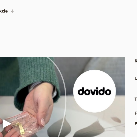
kcie
K
U
T
F
P