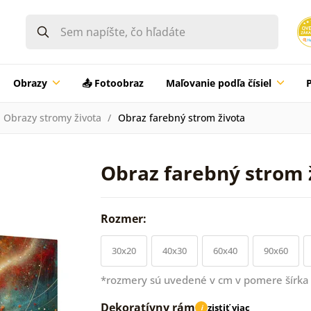
Obrazy
📤 Fotoobraz
Maľovanie podľa čísiel
Obrazy stromy života
Obraz farebný strom života
Obraz farebný strom 
Rozmer:
30x20
40x30
60x40
90x60
*rozmery sú uvedené v cm v pomere šírka 
Dekoratívny rám
zistiť viac
i