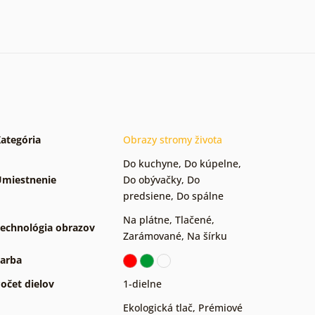
ategória
Obrazy stromy života
Do kuchyne
,
Do kúpelne
,
miestnenie
Do obývačky
,
Do
predsiene
,
Do spálne
Na plátne
,
Tlačené
,
echnológia obrazov
Zarámované
,
Na šírku
arba
očet dielov
1-dielne
Ekologická tlač
,
Prémiové