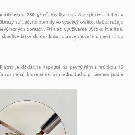
2
s hmotnosťou
280 g/m
. Kvalita obrazov spočíva nielen v
Obrazy sú tlačené pomaly vo vysokej kvalite, tlač zaručuje
evýrazných obrazov. Pri tlači využívame vysoko kvalitné,
 škodlivé látky do ovzdušia, obrazy môžete umiestniť do
! Plátno je dôkladne napnuté na pevný rám s hrúbkou 16
 rozmeru), ktoré si na rám jednoducho pripevníte podľa