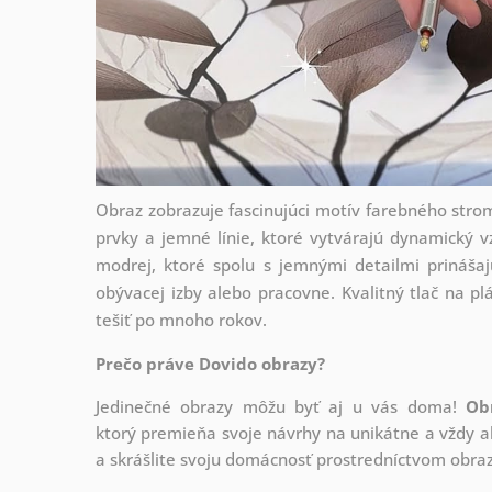
Obraz zobrazuje fascinujúci motív farebného strom
prvky a jemné línie, ktoré vytvárajú dynamický 
modrej, ktoré spolu s jemnými detailmi prinášaj
obývacej izby alebo pracovne. Kvalitný tlač na pl
tešiť po mnoho rokov.
Prečo práve Dovido obrazy?
Jedinečné obrazy môžu byť aj u vás doma!
Ob
ktorý
premieňa svoje návrhy na unikátne a vždy ak
a skrášlite svoju domácnosť prostredníctvom obraz