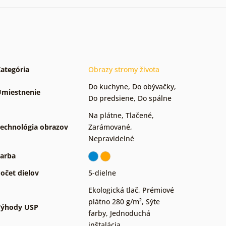
ategória
Obrazy stromy života
Do kuchyne
,
Do obývačky
,
miestnenie
Do predsiene
,
Do spálne
Na plátne
,
Tlačené
,
echnológia obrazov
Zarámované
,
Nepravidelné
arba
očet dielov
5-dielne
Ekologická tlač
,
Prémiové
plátno 280 g/m²
,
Sýte
Výhody USP
farby
,
Jednoduchá
inštalácia