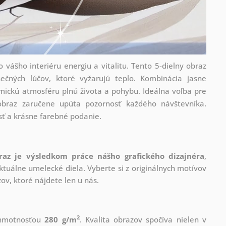
 vášho interiéru energiu a vitalitu. Tento 5-dielny obraz
nečných lúčov, ktoré vyžarujú teplo. Kombinácia jasne
mickú atmosféru plnú života a pohybu. Ideálna voľba pre
obraz zaručene upúta pozornosť každého návštevníka.
osť a krásne farebné podanie.
raz je výsledkom práce nášho grafického dizajnéra
,
tuálne umelecké diela. Vyberte si z originálnych motívov
ov, ktoré nájdete len u nás.
2
s hmotnosťou
280 g/m
. Kvalita obrazov spočíva nielen v