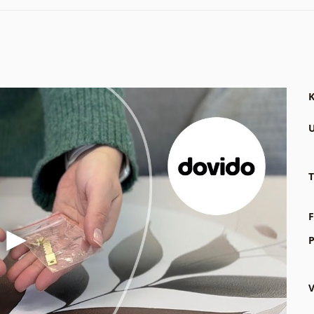
K
U
T
F
P