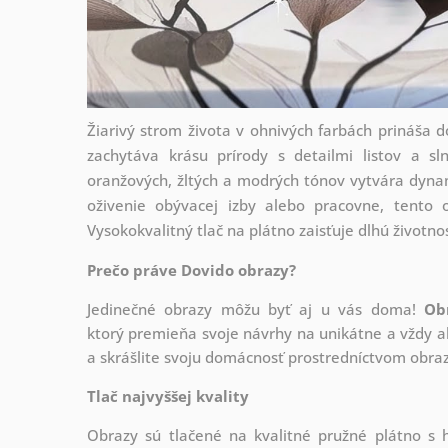
Žiarivý strom života v ohnivých farbách prináša do
zachytáva krásu prírody s detailmi listov a sl
oranžových, žltých a modrých tónov vytvára dyna
oživenie obývacej izby alebo pracovne, tento 
Vysokokvalitný tlač na plátno zaisťuje dlhú životn
Prečo práve Dovido obrazy?
Jedinečné obrazy môžu byť aj u vás doma!
Ob
ktorý
premieňa svoje návrhy na unikátne a vždy ak
a skrášlite svoju domácnosť prostredníctvom obraz
Tlač najvyššej kvality
Obrazy sú tlačené na kvalitné pružné plátno 