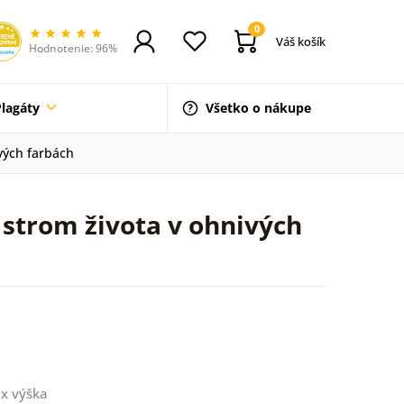
0
Váš košík
Hodnotenie: 96%
Plagáty
Všetko o nákupe
ivých farbách
ý strom života v ohnivých
x výška