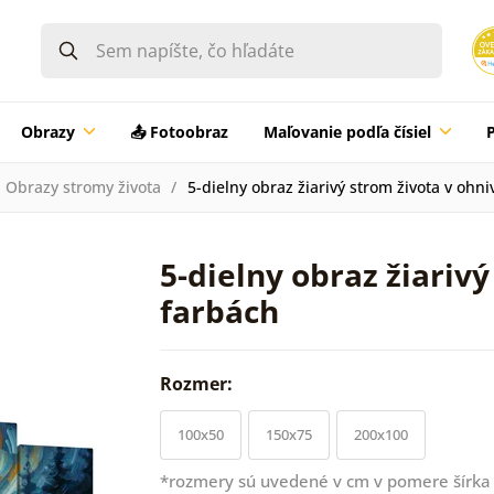
Obrazy
📤 Fotoobraz
Maľovanie podľa čísiel
Obrazy stromy života
5-dielny obraz žiarivý strom života v ohn
5-dielny obraz žiariv
farbách
Rozmer:
100x50
150x75
200x100
*rozmery sú uvedené v cm v pomere šírka 