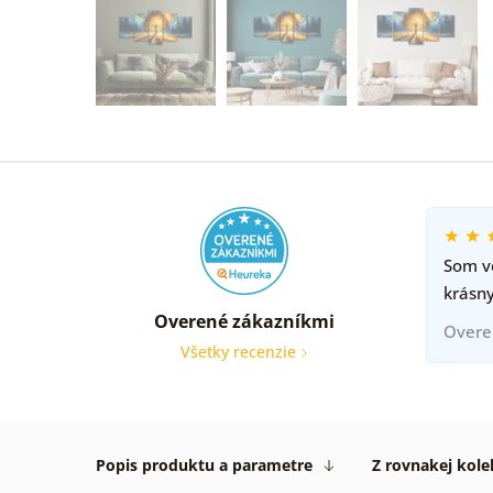
Som ve
krásny
Overené zákazníkmi
Overe
Všetky recenzie
Popis produktu a parametre
Z rovnakej kole