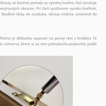
Obrazy sú tlačené pomaly vo vysokej kvalite, tlač zaručuje
evýrazných obrazov. Pri tlači využívame vysoko kvalitné,
 škodlivé látky do ovzdušia, obrazy môžete umiestniť do
! Plátno je dôkladne napnuté na pevný rám s hrúbkou 16
 rozmeru), ktoré si na rám jednoducho pripevníte podľa