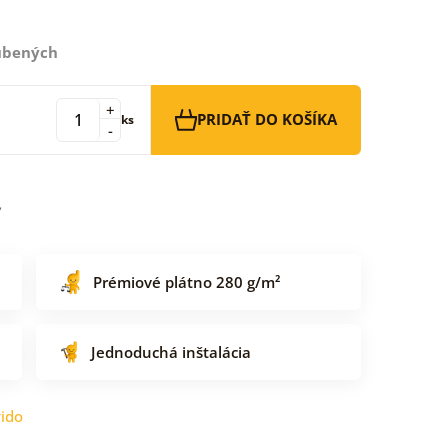
ľúbených
+
PRIDAŤ DO KOŠÍKA
ks
-
Prémiové plátno 280 g/m²
Jednoduchá inštalácia
ido