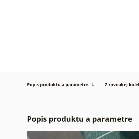
31. 07
2026
Žiadn
Overe
zákaz
29. 07
2026
Popis produktu a parametre
Z rovnakej kole
Popis produktu a parametre