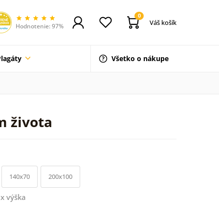
0
Váš košík
Hodnotenie: 97%
Plagáty
Všetko o nákupe
m života
140x70
200x100
x výška