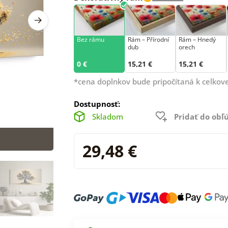
Bez rámu
Rám –⁠⁠⁠⁠⁠⁠ Přírodní
Rám – Hnedý
dub
orech
0 €
15,21 €
15,21 €
*cena doplnkov bude pripočítaná k celkove
Dostupnosť:
Skladom
Pridať do ob
29,48 €