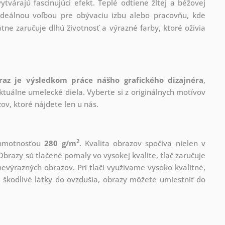
ytvárajú fascinujúci efekt. Teplé odtiene žltej a béžovej
ideálnou voľbou pre obývaciu izbu alebo pracovňu, kde
átne zaručuje dlhú životnosť a výrazné farby, ktoré oživia
raz je výsledkom práce nášho grafického dizajnéra
,
tuálne umelecké diela. Vyberte si z originálnych motívov
ov, ktoré nájdete len u nás.
2
s hmotnosťou
280 g/m
. Kvalita obrazov spočíva nielen v
Obrazy sú tlačené pomaly vo vysokej kvalite, tlač zaručuje
evýrazných obrazov. Pri tlači využívame vysoko kvalitné,
 škodlivé látky do ovzdušia, obrazy môžete umiestniť do