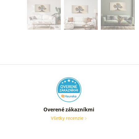
Overené zákazníkmi
Všetky recenzie
Som
veľmi