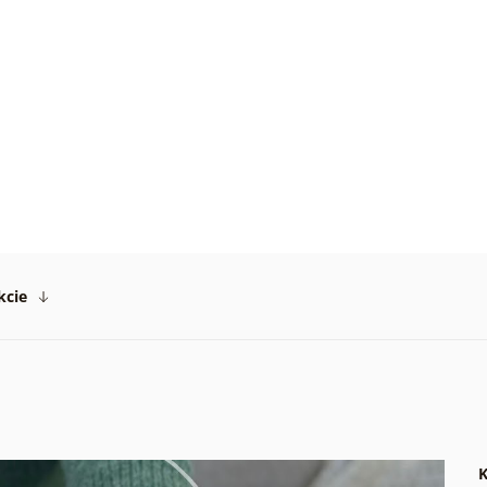
.
a
ný
ník
.
kcie
K