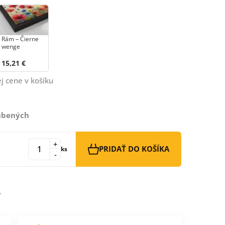
Rám – Čierne
wenge
15,21 €
j cene v košíku
ľúbených
+
PRIDAŤ DO KOŠÍKA
ks
-