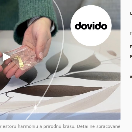
U
T
F
P
riestoru harmóniu a prírodnú krásu. Detailne spracované