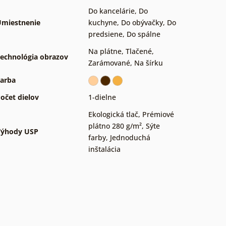
Do kancelárie
,
Do
miestnenie
kuchyne
,
Do obývačky
,
Do
predsiene
,
Do spálne
Na plátne
,
Tlačené
,
echnológia obrazov
Zarámované
,
Na šírku
arba
očet dielov
1-dielne
Ekologická tlač
,
Prémiové
plátno 280 g/m²
,
Sýte
Výhody USP
farby
,
Jednoduchá
inštalácia