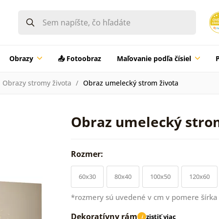
Obrazy
📤 Fotoobraz
Maľovanie podľa čísiel
Obrazy stromy života
Obraz umelecký strom života
Obraz umelecký stro
Rozmer:
60x30
80x40
100x50
120x60
*rozmery sú uvedené v cm v pomere šírka 
Dekoratívny rám
zistiť viac
i