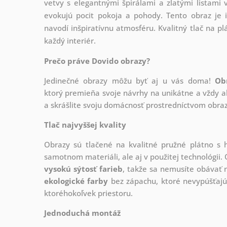
vetvy s elegantnými špirálami a zlatými listami v
evokujú pocit pokoja a pohody. Tento obraz je 
navodí inšpiratívnu atmosféru. Kvalitný tlač na pl
každý interiér.
Prečo práve Dovido obrazy?
Jedinečné obrazy môžu byť aj u vás doma!
Ob
ktorý
premieňa svoje návrhy na unikátne a vždy ak
a skrášlite svoju domácnosť prostredníctvom obraz
Tlač najvyššej kvality
Obrazy sú tlačené na kvalitné pružné plátno 
samotnom materiáli, ale aj v použitej technológii. 
vysokú sýtosť farieb
, takže sa nemusíte obávať n
ekologické farby
bez zápachu, ktoré nevypúšťajú
ktoréhokoľvek priestoru.
Jednoduchá montáž