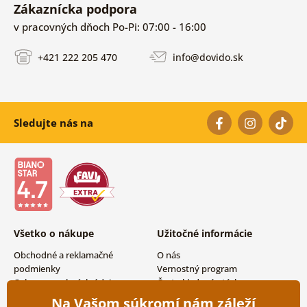
Zákaznícka podpora
v pracovných dňoch Po-Pi: 07:00 - 16:00
+421 222 205 470
info@dovido.sk
Sledujte nás na
Všetko o nákupe
Užitočné informácie
Obchodné a reklamačné
O nás
podmienky
Vernostný program
Ochrana osobných údajov
Často kladené otázky
Možnosti dopravy a platby
Magazín
Na Vašom súkromí nám záleží