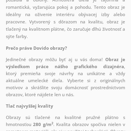
romantická, vyžarujúca pokoj a pohodu. Tento obraz je
ideálny na oživenie interiéru obývacej izby alebo
pracovne. Vytvorený s dôrazom na kvalitu, obraz je
tlačený na kvalitnom plátne, čo zaručuje dlhú životnosť a
sýte farby.
Prečo práve Dovido obrazy?
Jedinečné obrazy môžu byť aj u vás doma!
Obraz je
výsledkom práce nášho grafického dizajnéra
,
ktorý
premieňa svoje návrhy na unikátne a vždy
aktuálne umelecké diela. Vyberte si z originálnych
motívov a skrášlite svoju domácnosť prostredníctvom
obrazov, ktoré nájdete len u nás.
Tlač najvyššej kvality
Obrazy sú tlačené na kvalitné pružné plátno s
2
hmotnosťou
280 g/m
. Kvalita obrazov spočíva nielen v