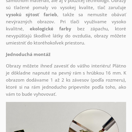
samotnom materiáli, ale aj v použitej technológii. Obrazy
sú tlačené pomaly vo vysokej kvalite, tlač zaručuje
vysokú sýtosť farieb
, takže sa nemusíte obávať
nevýrazných obrazov. Pri tlači využívame vysoko
kvalitné,
ekologické farby
bez zápachu, ktoré
nevypúšťajú škodlivé látky do ovzdušia, obrazy môžete
umiestniť do ktoréhokoľvek priestoru.
Jednoduchá montáž
Obrazy môžete ihneď zavesiť do vášho interiéru! Plátno
je dôkladne napnuté na pevný rám s hrúbkou 16 mm. K
obrazom dodávame 1 až 2 ks závesov (podľa rozmeru),
ktoré si na rám jednoducho pripevníte podľa toho, ako
vám to bude vyhovovať.