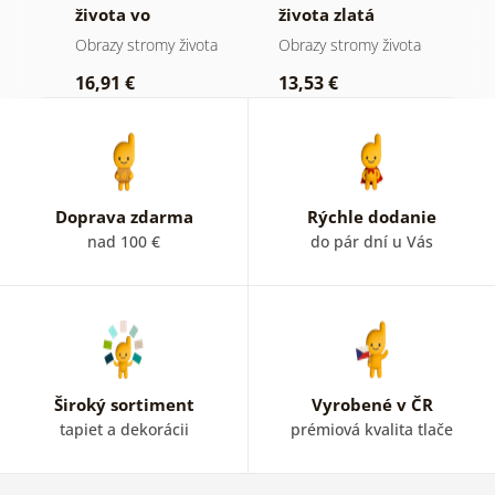
 a
života vo
života zlatá
ž
farebnej vitráži
mágia
ota
Obrazy stromy života
Obrazy stromy života
O
16,91 €
13,53 €
1
Doprava zdarma
Rýchle dodanie
nad 100 €
do pár dní u Vás
Široký sortiment
Vyrobené v ČR
tapiet a dekorácii
prémiová kvalita tlače