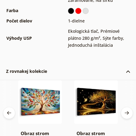
Zarámované
,
Na šírku
Farba
Počet dielov
1-dielne
Ekologická tlač
,
Prémiové
Výhody USP
plátno 280 g/m²
,
Sýte farby
,
Jednoduchá inštalácia
Z rovnakej kolekcie
Obraz strom
Obraz strom
O