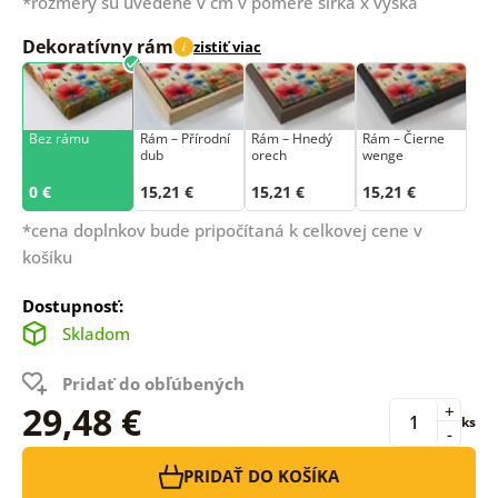
*rozmery sú uvedené v cm v pomere šírka x výška
Dekoratívny rám
zistiť viac
i
Bez rámu
Rám –⁠⁠⁠⁠⁠⁠ Přírodní
Rám – Hnedý
Rám – Čierne
dub
orech
wenge
0 €
15,21 €
15,21 €
15,21 €
*cena doplnkov bude pripočítaná k celkovej cene v
košíku
Dostupnosť:
Skladom
Pridať do obľúbených
29,48 €
+
ks
-
PRIDAŤ DO KOŠÍKA