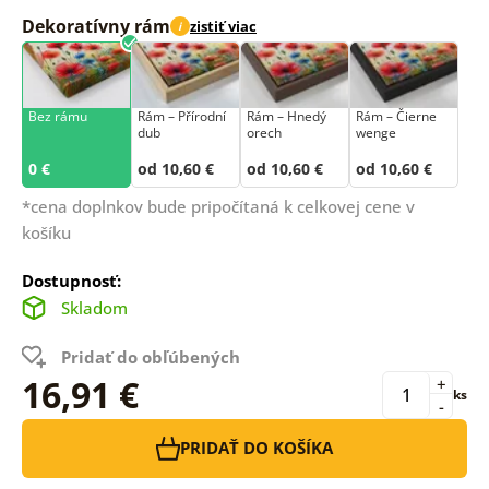
Dekoratívny rám
zistiť viac
i
Bez rámu
Rám –⁠⁠⁠⁠⁠⁠ Přírodní
Rám – Hnedý
Rám – Čierne
dub
orech
wenge
0 €
od 10,60 €
od 10,60 €
od 10,60 €
*cena doplnkov bude pripočítaná k celkovej cene v
košíku
Dostupnosť:
Skladom
Pridať do obľúbených
16,91 €
+
ks
-
PRIDAŤ DO KOŠÍKA