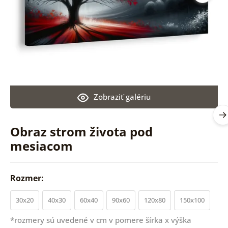
Zobraziť galériu
Obraz strom života pod
mesiacom
Rozmer:
30x20
40x30
60x40
90x60
120x80
150x100
*rozmery sú uvedené v cm v pomere šírka x výška