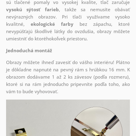
sú tlačené pomaly vo vysokej kvalite, tlač zaručuje
vysokú sýtosť farieb
, takže sa nemusíte obávať
nevýrazných obrazov. Pri tlači využívame vysoko
kvalitné,
ekologické farby
bez zápachu, ktoré
nevypúšťajú škodlivé látky do ovzdušia, obrazy môžete
umiestniť do ktoréhokoľvek priestoru.
Jednoduchá montáž
Obrazy môžete ihneď zavesiť do vášho interiéru! Plátno
je dôkladne napnuté na pevný rám s hrúbkou 16 mm. K
obrazom dodávame 1 až 2 ks závesov (podľa rozmeru),
ktoré si na rám jednoducho pripevníte podľa toho, ako
vám to bude vyhovovať.