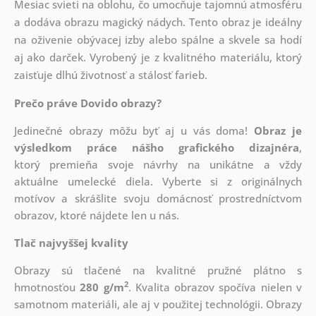
Mesiac svieti na oblohu, čo umocňuje tajomnú atmosféru
a dodáva obrazu magický nádych. Tento obraz je ideálny
na oživenie obývacej izby alebo spálne a skvele sa hodí
aj ako darček. Vyrobený je z kvalitného materiálu, ktorý
zaisťuje dlhú životnosť a stálosť farieb.
Prečo práve Dovido obrazy?
Jedinečné obrazy môžu byť aj u vás doma!
Obraz je
výsledkom práce nášho grafického dizajnéra
,
ktorý
premieňa svoje návrhy na unikátne a vždy
aktuálne umelecké diela. Vyberte si z originálnych
motívov a skrášlite svoju domácnosť prostredníctvom
obrazov, ktoré nájdete len u nás.
Tlač najvyššej kvality
Obrazy sú tlačené na kvalitné pružné plátno s
2
hmotnosťou
280 g/m
. Kvalita obrazov spočíva nielen v
samotnom materiáli, ale aj v použitej technológii. Obrazy