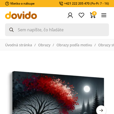
Všetko o nákupe
+421 222 205 470
(Po-Pi: 7 - 16)
0
Úvodná stránka
Obrazy
Obrazy podľa motívu
Obrazy s