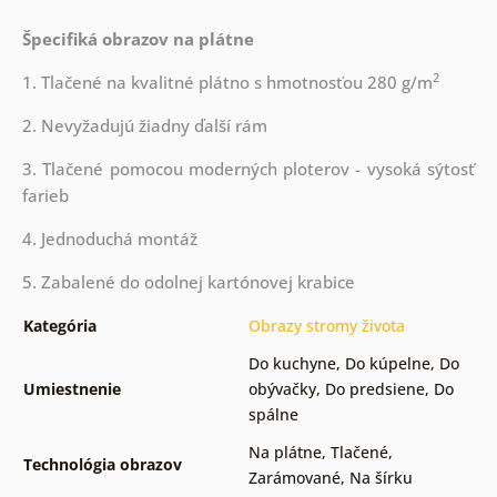
Špecifiká obrazov na plátne
2
1. Tlačené na kvalitné plátno s hmotnosťou 280 g/m
2. Nevyžadujú žiadny ďalší rám
3. Tlačené pomocou moderných ploterov - vysoká sýtosť
farieb
4. Jednoduchá montáž
5. Zabalené do odolnej kartónovej krabice
Kategória
Obrazy stromy života
Do kuchyne
,
Do kúpelne
,
Do
Umiestnenie
obývačky
,
Do predsiene
,
Do
spálne
Na plátne
,
Tlačené
,
Technológia obrazov
Zarámované
,
Na šírku