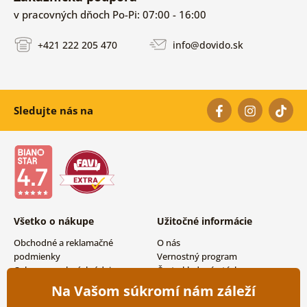
v pracovných dňoch Po-Pi: 07:00 - 16:00
+421 222 205 470
info@dovido.sk
Sledujte nás na
Všetko o nákupe
Užitočné informácie
Obchodné a reklamačné
O nás
podmienky
Vernostný program
Ochrana osobných údajov
Často kladené otázky
Možnosti dopravy a platby
Magazín
Na Vašom súkromí nám záleží
Vrátenie tovaru
Kontakty