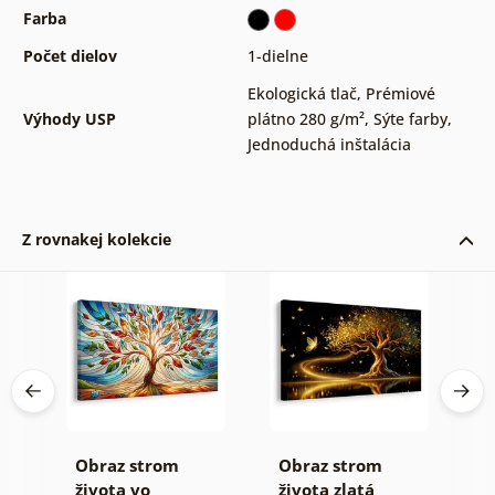
Farba
Počet dielov
1-dielne
Ekologická tlač
,
Prémiové
Výhody USP
plátno 280 g/m²
,
Sýte farby
,
Jednoduchá inštalácia
Z rovnakej kolekcie
Obraz strom
Obraz strom
O
 a
života vo
života zlatá
ž