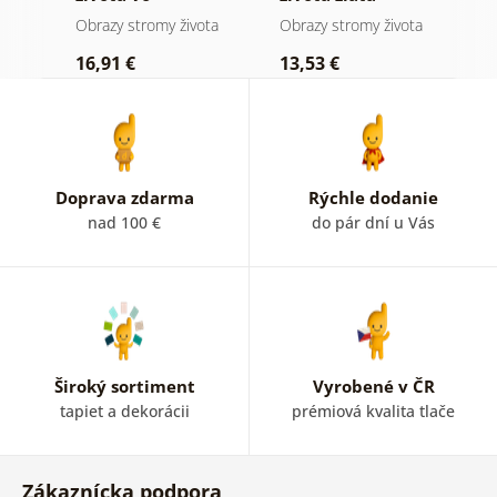
farebnej vitráži
mágia
ota
Obrazy stromy života
Obrazy stromy života
O
16,91 €
13,53 €
1
Doprava zdarma
Rýchle dodanie
nad 100 €
do pár dní u Vás
Široký sortiment
Vyrobené v ČR
tapiet a dekorácii
prémiová kvalita tlače
Zákaznícka podpora